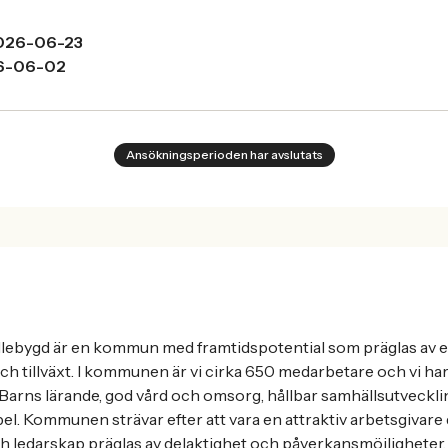
026-06-23
6-06-02
Ansökningsperioden har avslutats
llebygd är en kommun med framtidspotential som präglas av e
och tillväxt. I kommunen är vi cirka 650 medarbetare och vi ha
 Barns lärande, god vård och omsorg, hållbar samhällsutveckli
el. Kommunen strävar efter att vara en attraktiv arbetsgivare
 ledarskap präglas av delaktighet och påverkansmöjligheter.