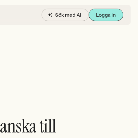
Sök med AI
Logga in
anska till