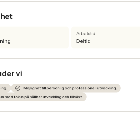
thet
Arbetstid
lning
Deltid
uder vi
ning.
Möjlighet till personlig och professionell utveckling.
 med fokus på hållbar utveckling och tillväxt.