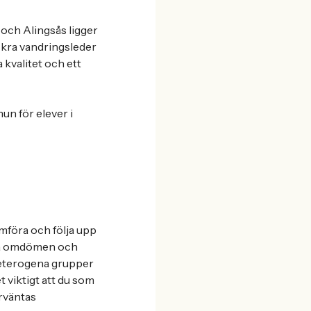
och Alingsås ligger
ackra vandringsleder
kvalitet och ett
un för elever i
mföra och följa upp
iga omdömen och
heterogena grupper
t viktigt att du som
örväntas