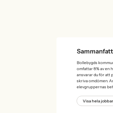
Sammanfatt
Bollebygds kommun 
omfattar 8% av en 
ansvarar du för att
skriva omdömen. Arb
elevgruppernas be
Visa hela jobb