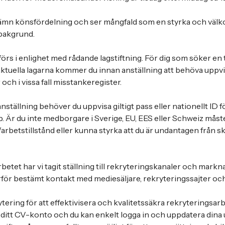
 jämn könsfördelning och ser mångfald som en styrka och väl
bakgrund.
örs i enlighet med rådande lagstiftning. För dig som söker en t
ktuella lagarna kommer du innan anställning att behöva uppvi
och i vissa fall misstankeregister.
nställning behöver du uppvisa giltigt pass eller nationellt ID fö
Är du inte medborgare i Sverige, EU, EES eller Schweiz måst
-/arbetstillstånd eller kunna styrka att du är undantagen från s
betet har vi tagit ställning till rekryteringskanaler och markn
ör bestämt kontakt med mediesäljare, rekryteringssajter och
ering för att effektivisera och kvalitetssäkra rekryteringsarbe
ditt CV-konto och du kan enkelt logga in och uppdatera dina up