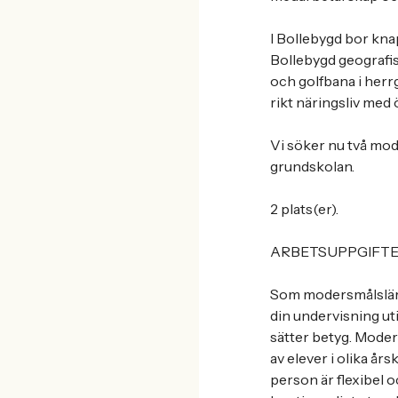
I Bollebygd bor kna
Bollebygd geografisk
och golfbana i herr
rikt näringsliv med
Vi söker nu två mod
grundskolan.
2 plats(er).
ARBETSUPPGIFT
Som modersmålslära
din undervisning u
sätter betyg. Mode
av elever i olika år
person är flexibel 