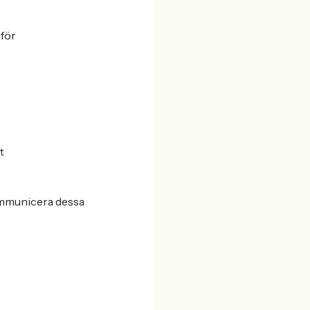
 för
t
kommunicera dessa