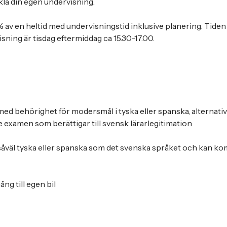
kla din egen undervisning.
% av en heltid med undervisningstid inklusive planering. Tiden
ing är tisdag eftermiddag ca 15.30-17.00.
 med behörighet för modersmål i tyska eller spanska, alternativ
examen som berättigar till svensk lärarlegitimation
 såväl tyska eller spanska som det svenska språket och kan 
ång till egen bil