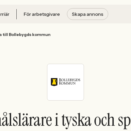
rriär
För arbetsgivare
Skapa annons
a till Bollebygds kommun
slärare i tyska och sp