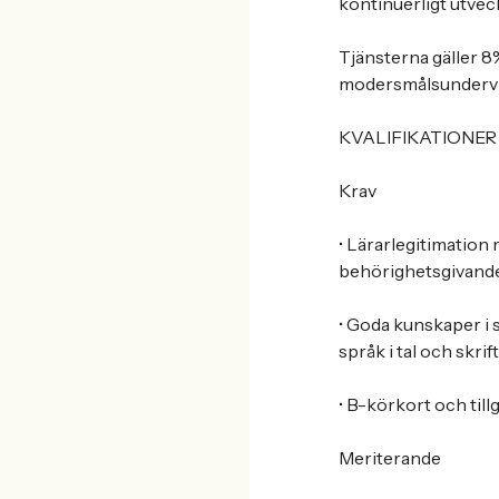
kontinuerligt utvec
Tjänsterna gäller 8
modersmålsundervisn
KVALIFIKATIONER
Krav
• Lärarlegitimation
behörighetsgivande 
• Goda kunskaper i
språk i tal och skrift
• B-körkort och tillg
Meriterande