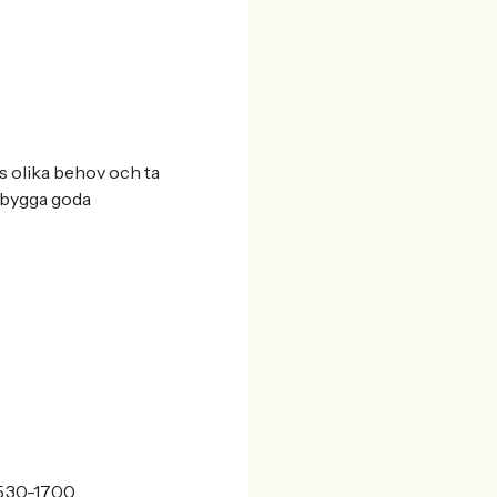
rs olika behov och ta
t bygga goda
.30-17.00.