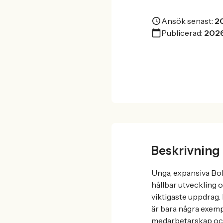
Ansök senast:
2
Publicerad:
202
Beskrivning
Unga, expansiva Bo
hållbar utveckling 
viktigaste uppdrag.
är bara några exemp
medarbetarskap och