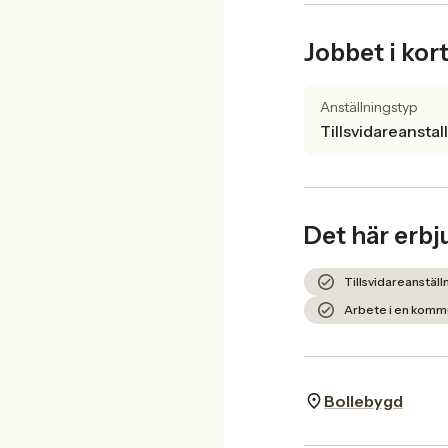
Jobbet i kor
Anställningstyp
Tillsvidareanstal
Det här erbj
Tillsvidareanställ
Arbete i en kommun
Bollebygd