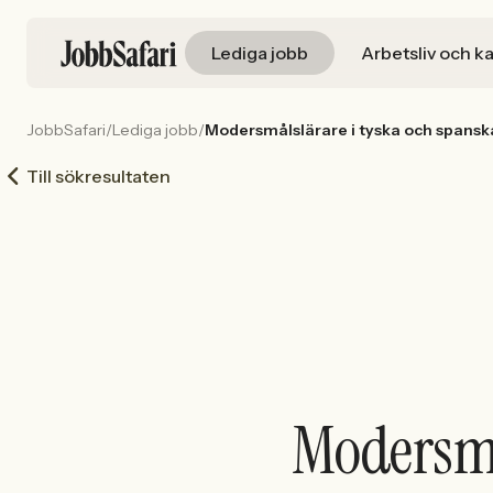
Lediga jobb
Arbetsliv och ka
JobbSafari
/
Lediga jobb
/
Modersmålslärare i tyska och spansk
Till sökresultaten
Modersmål