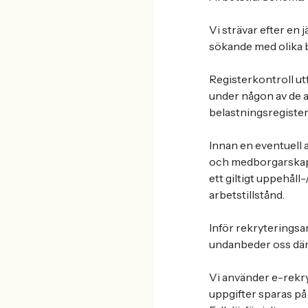
Vi strävar efter en
sökande med olika 
Registerkontroll utf
under någon av de a
belastningsregister 
Innan en eventuell a
och medborgarskap. 
ett giltigt uppehåll
arbetstillstånd.
Inför rekryteringsar
undanbeder oss därf
Vi använder e-rekryt
uppgifter sparas på 