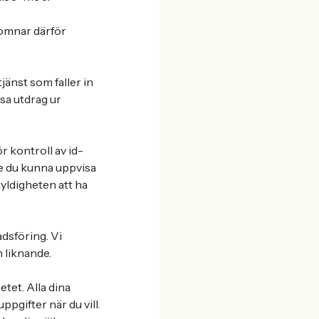
komnar därför
jänst som faller in
sa utdrag ur
r kontroll av id-
e du kunna uppvisa
kyldigheten att ha
adsföring. Vi
 liknande.
tet. Alla dina
pgifter när du vill.