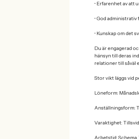
• Erfarenhet av att 
• God administrativ
• Kunskap om det s
Du är engagerad och 
hänsyn till deras in
relationer till såvä
Stor vikt läggs vid 
Löneform: Månadsl
Anställningsform: Ti
Varaktighet: Tillsvid
Arbetstid: Schema. 