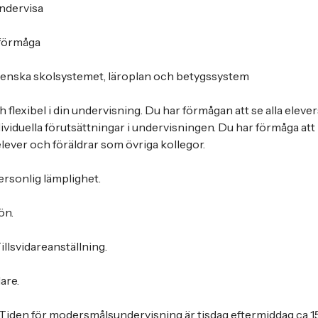
undervisa
 förmåga
venska skolsystemet, läroplan och betygssystem
flexibel i din undervisning. Du har förmågan att se alla eleve
dividuella förutsättningar i undervisningen. Du har förmåga at
l elever och föräldrar som övriga kollegor.
personlig lämplighet.
ön.
llsvidareanställning.
are.
Tiden för modersmålsundervisning är tisdag eftermiddag ca 15