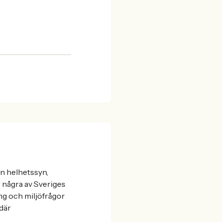
n helhetssyn,
r några av Sveriges
ng och miljöfrågor
 där