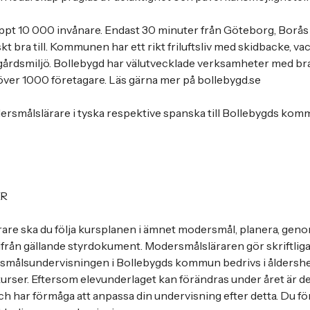
ppt 10 000 invånare. Endast 30 minuter från Göteborg, Borås 
t bra till. Kommunen har ett rikt friluftsliv med skidbacke, v
gårdsmiljö. Bollebygd har välutvecklade verksamheter med bra 
 över 1000 företagare. Läs gärna mer på bollebygd.se
ersmålslärare i tyska respektive spanska till Bollebygds komm
ER
re ska du följa kursplanen i ämnet modersmål, planera, geno
tifrån gällande styrdokument. Modersmålsläraren gör skriftl
rsmålsundervisningen i Bollebygds kommun bedrivs i ålders
skurser. Eftersom elevunderlaget kan förändras under året är de
och har förmåga att anpassa din undervisning efter detta. Du f