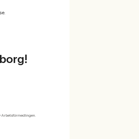
se.
gborg!
v Arbetsförmedlingen.