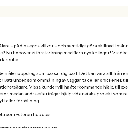
lare - på dina egna villkor - och samtidigt göra skillnad i män
e? Nu behöver vi förstärkning med flera nya kollegor! Vi söke
erfarenhet.
t de måleriuppdrag som passar dig bäst. Det kan vara allt från e
ivatkunder, som ommålning av väggar, tak eller snickerier, til
stighetsägare. Vissa kunder vill ha återkommande hjälp, till e
heter, medan andra efterfrågar hjälp vid enstaka projekt som r
tt eller försäljning.
beta som veteran hos oss: