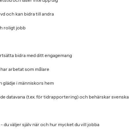
betstid och låser inte upp dig
d och kan bidra till andra
h roligt jobb
fortsätta bidra med ditt engagemang
 har arbetat som målare
ch glädje i människors hem
e datavana (t.ex. för tidrapportering) och behärskar svenska i 
 - du väljer själv när och hur mycket du vill jobba