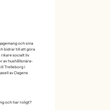
engagemang och sina
 bidrar till att göra
ikare socialt liv.
r av hushållsnära-
ll Trelleborg i
gasell av Dagens
ng och har roligt?