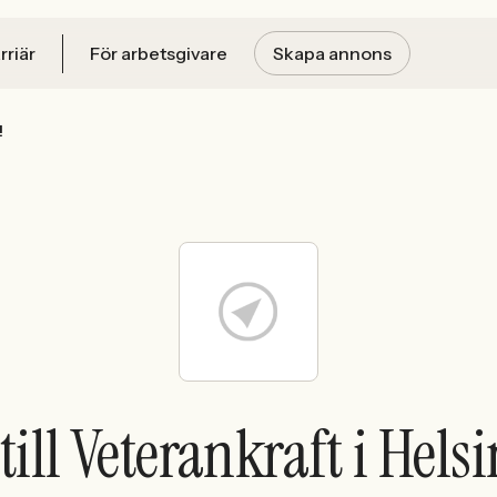
rriär
För arbetsgivare
Skapa annons
!
till Veterankraft i Hels