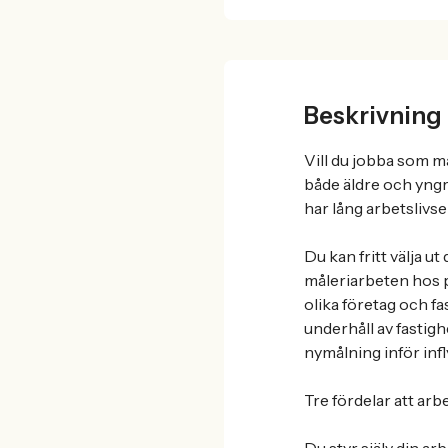
Beskrivning
Vill du jobba som må
både äldre och yngr
har lång arbetslivs
Du kan fritt välja u
måleriarbeten hos pr
olika företag och fa
underhåll av fastig
nymålning inför infly
Tre fördelar att ar