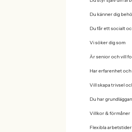
Du styr själv din ar
Du känner dig behöv
Du får ett socialt oc
Vi söker dig som
Är senior och vill 
Har erfarenhet och
Vill skapa trivsel o
Du har grundläggand
Villkor & förmåner
Flexibla arbetstider