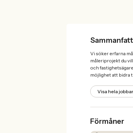
Sammanfatt
Vi söker erfarna måla
måleriprojekt du vil
och fastighetsägare.
möjlighet att bidra t
Visa hela jobb
Förmåner