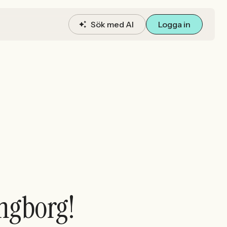
Sök med AI
Logga in
ingborg!