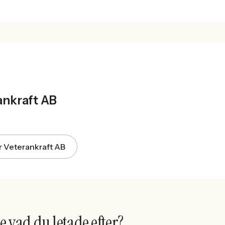
T
ankraft AB
ör Veterankraft AB
e vad du letade efter?