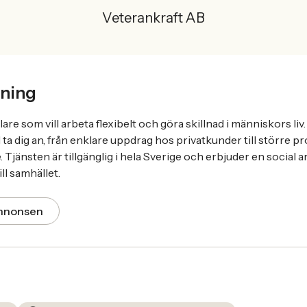
Veterankraft AB
ning
re som vill arbeta flexibelt och göra skillnad i människors liv. 
l ta dig an, från enklare uppdrag hos privatkunder till större pr
 Tjänsten är tillgänglig i hela Sverige och erbjuder en social 
ill samhället.
annonsen