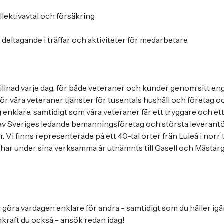
lektivavtal och försäkring
deltagande i träffar och aktiviteter för medarbetare
illnad varje dag, för både veteraner och kunder genom sitt 
tför våra veteraner tjänster för tusentals hushåll och företag och
enklare, samtidigt som våra veteraner får ett tryggare och ett r
 av Sveriges ledande bemanningsföretag och största leverantö
. Vi finns representerade på ett 40-tal orter frän Luleå i norr ti
 har under sina verksamma år utnämnts till Gasell och Mästar
h göra vardagen enklare för andra - samtidigt som du håller igå
nkraft du också - ansök redan idag!