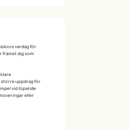
niskors vardag för
r främst dig som
nklare
l större uppdrag för
xempel vid löpande
enoveringar eller