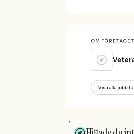
OM FÖRETAGE
Veter
Visa alla jobb f
Hittade du int