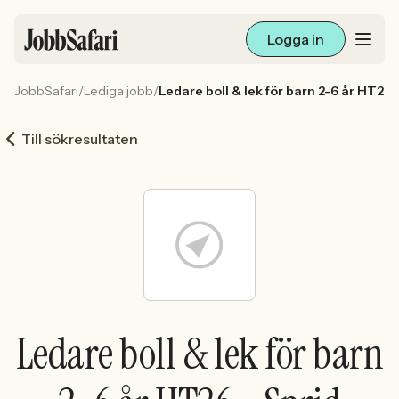
Logga in
JobbSafari
/
Lediga jobb
/
Ledare boll & lek för barn 2-6 år HT26 
Lediga jobb
Till sökresultaten
Arbetsliv och karriär
För arbetsgivare
Skapa annons
Sök med AI
Ledare boll & lek för barn
Ny här? Skapa konto