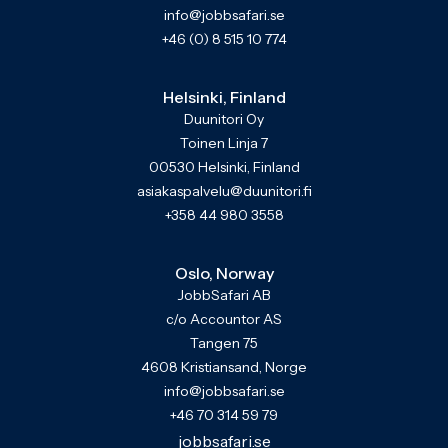
info@jobbsafari.se
+46 (0) 8 515 10 774
Helsinki, Finland
Duunitori Oy
Toinen Linja 7
00530 Helsinki, Finland
asiakaspalvelu@duunitori.fi
+358 44 980 3558
Oslo, Norway
JobbSafari AB
c/o Accountor AS
Tangen 75
4608 Kristiansand, Norge
info@jobbsafari.se
+46 70 314 59 79
jobbsafari.se