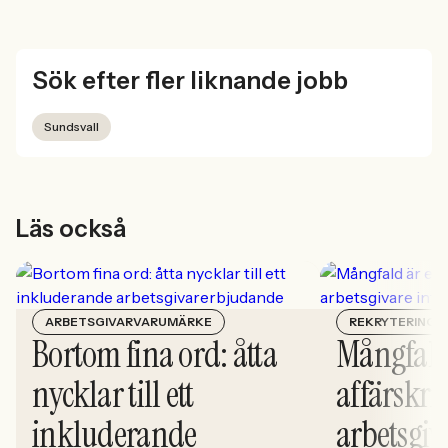
Sök efter fler liknande jobb
Sundsvall
Läs också
ARBETSGIVARVARUMÄRKE
REKRYTERING
Bortom fina ord: åtta
Mångfald
nycklar till ett
affärskrit
inkluderande
arbetsgiv