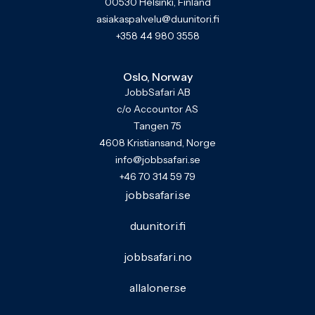
00530 Helsinki, Finland
asiakaspalvelu@duunitori.fi
+358 44 980 3558
Oslo, Norway
JobbSafari AB
c/o Accountor AS
Tangen 75
4608 Kristiansand, Norge
info@jobbsafari.se
+46 70 314 59 79
jobbsafari.se
duunitori.fi
jobbsafari.no
allaloner.se