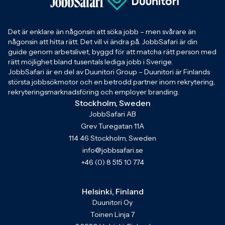
Det är enklare än någonsin att söka jobb – men svårare än
någonsin att hitta rätt. Det vill vi ändra på. JobbSafari är din
guide genom arbetslivet, byggd för att matcha rätt person med
rätt möjlighet bland tusentals lediga jobb i Sverige.
JobbSafari är en del av Duunitori Group – Duunitori är Finlands
största jobbsökmotor och en betrodd partner inom rekrytering,
rekryteringsmarknadsföring och employer branding.
Stockholm, Sweden
JobbSafari AB
Grev Turegatan 11A
114 46 Stockholm, Sweden
info@jobbsafari.se
+46 (0) 8 515 10 774
Helsinki, Finland
Duunitori Oy
Toinen Linja 7