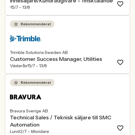
Innesäljare/Kundrådgivare – finsktalande
15/7 –
13/8
Rekommenderat
Trimble Solutions Sweden AB
Customer Success Manager, Utilities
Västerås
15/7 –
13/8
Rekommenderat
Bravura Sverige AB
Technical Sales / Teknisk säljare till SMC
Automation
Lund
2/7 –
tillsvidare