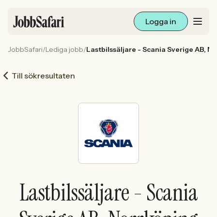
Logga in
JobbSafari
/
Lediga jobb
/
Lastbilssäljare - Scania Sverige AB, N
Lediga jobb
Till sökresultaten
Arbetsliv och karriär
För arbetsgivare
Skapa annons
Sök med AI
Lastbilssäljare - Scania
Ny här? Skapa konto