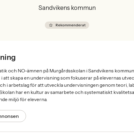
Sandvikens kommun
Rekommenderat
ning
matik och NO-ämnen på Murgårdsskolan i Sandvikens kommun
ll i att skapa en undervisning som fokuserar på elevernas utve
och i arbetslag för att utveckla undervisningen genom teori, l
 Skolan har en kultur av samarbete och systematiskt kvalitetsa
de miljö för eleverna.
annonsen