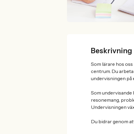
Beskrivning
Som lärare hos oss b
centrum. Du arbetar
undervisningen på e
Som undervisande l
resonemang, proble
Undervisningen växl
Du bidrar genom att