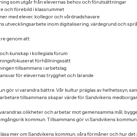
ning som utgår från elevernas behov och förutsättningar
are och förebild i klassrummet
oner med elever, kollegor och vårdnadshavare
olans utvecklingsarbete inom digitalisering, värdegrund och sp
tre genom att:
 och kunskap i kollegiala forum
sningsfokuserat förhållningssätt
ningen tillsammans i arbetslag
ansvar för elevernas trygghet och lärande
 gör vi varandra bättre. Vår kultur präglas av helhetssyn, sa
arbetare tillsammans skapar värde för Sandvikens medborgar
 på varandras olikheter och arbetar mot gemensamma mål, bygger
amgångsrik kommun. Tillsammans gör vi Sandvikens kommun 
t läsa mer om Sandvikens kommun, våra förmåner och hur det ä