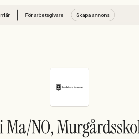
rriär
För arbetsgivare
Skapa annons
 i Ma/NO, Murgårdssko