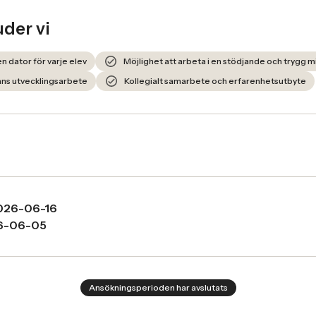
uder vi
en dator för varje elev
Möjlighet att arbeta i en stödjande och trygg mi
lans utvecklingsarbete
Kollegialt samarbete och erfarenhetsutbyte
026-06-16
6-06-05
Ansökningsperioden har avslutats