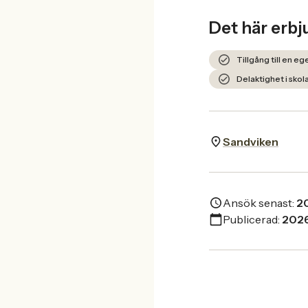
Det här erbj
Tillgång till en eg
Delaktighet i sko
Sandviken
Ansök senast:
2
Publicerad:
202