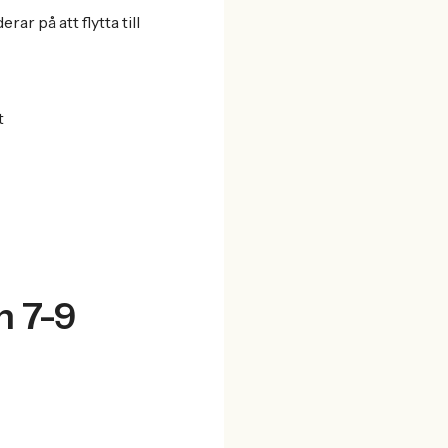
ar på att flytta till
t
n 7-9