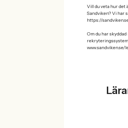
Vill du veta hur det
Sandviken? Vi har sa
https://sandviken.s
Om du har skyddad ide
rekryteringssystem. 
www.sandviken.se/l
Lära