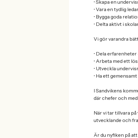
• Skapa en undervis
• Vara en tydlig led
• Bygga goda relati
• Delta aktivt i sk
Vi gör varandra bät
• Dela erfarenheter
• Arbeta med ett lö
• Utveckla undervis
• Ha ett gemensamt 
I Sandvikens kommun
där chefer och med
När vi tar tillvara
utvecklande och fr
Är du nyfiken på at