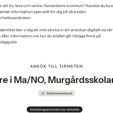
 är att bo, leva och verka i Sandvikens kommun? Kanske du funder
mlat information speciellt för dig på våra sidor:
e/hellosandviken
ntitet ber vi dig att inte skicka in din ansökan digitalt via vår
Mer information om hur du istället går tillväga finns på
edigajobb
ANSÖK TILL TJÄNSTEN
re i Ma/NO, Murgårdsskola
Rekommenderat
Ansökningsperioden har avslutats