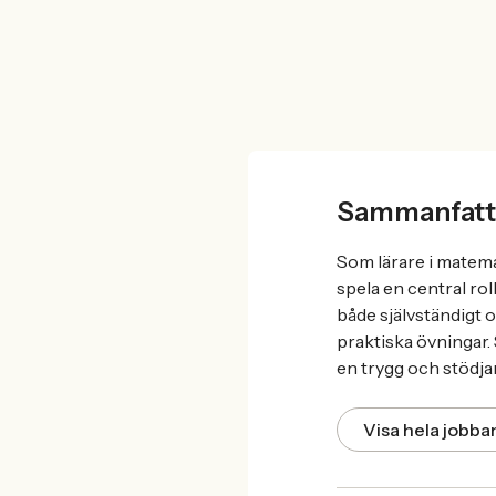
Sammanfatt
Som lärare i mate
spela en central ro
både självständigt 
praktiska övningar.
en trygg och stödjan
Visa hela jobb