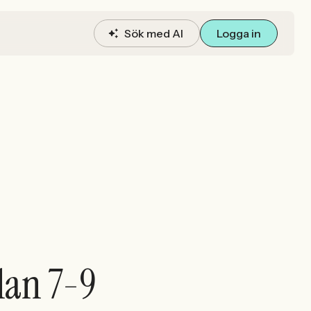
Sök med AI
Logga in
lan 7-9