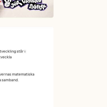
tveckling står i
tveckla
evernas matematiska
a samband.