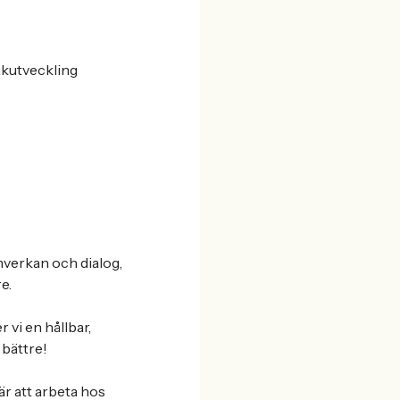
råkutveckling
mverkan och dialog,
e.
 vi en hållbar,
bättre!
r att arbeta hos