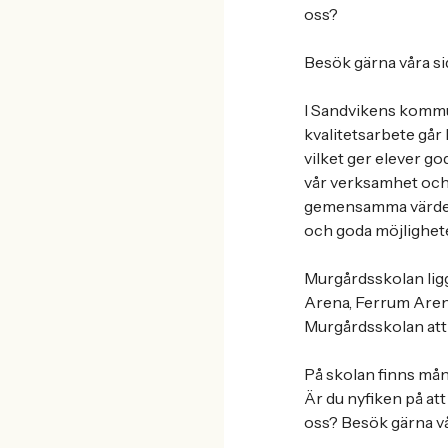
oss?
Besök gärna våra si
I Sandvikens kommun
kvalitetsarbete går
vilket ger elever god
vår verksamhet och v
gemensamma värdegru
och goda möjligheter
Murgårdsskolan ligg
Arena, Ferrum Aren
Murgårdsskolan att 
På skolan finns mån
Är du nyfiken på at
oss? Besök gärna vå