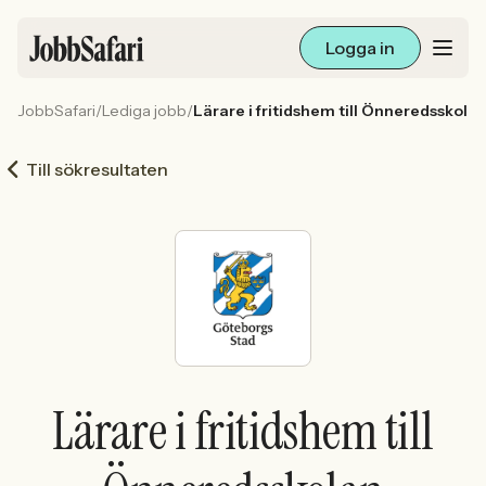
Logga in
JobbSafari
/
Lediga jobb
/
Lärare i fritidshem till Önneredsskola
Lediga jobb
Till sökresultaten
Arbetsliv och karriär
För arbetsgivare
Skapa annons
Sök med AI
Lärare i fritidshem till
Ny här? Skapa konto