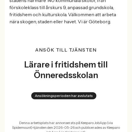
stadens närmare 140 kommunala skolor, från
förskoleklass till årskurs 9, anpassad grundskola,
fritidshem och kulturskola. Välkommen att arbeta
nära skogen, staden eller havet. Vi är Göteborg.
ANSÖK TILL TJÄNSTEN
Lärare i fritidshem till
Önneredsskolan
Ansökningsperioden har avslutats
Denna arbetsplats har annonserats på Keeparo JobApp (via
Spidemount)-tjänsten den 2026-05-26 och publicerades av Keeparo