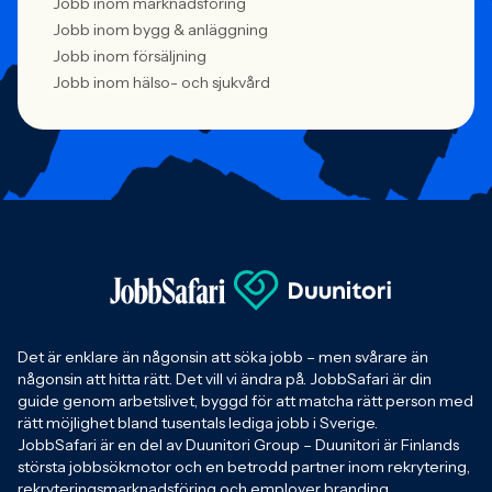
Jobb inom marknadsföring
Jobb inom bygg & anläggning
Jobb inom försäljning
Jobb inom hälso- och sjukvård
Det är enklare än någonsin att söka jobb – men svårare än
någonsin att hitta rätt. Det vill vi ändra på. JobbSafari är din
guide genom arbetslivet, byggd för att matcha rätt person med
rätt möjlighet bland tusentals lediga jobb i Sverige.
JobbSafari är en del av Duunitori Group – Duunitori är Finlands
största jobbsökmotor och en betrodd partner inom rekrytering,
rekryteringsmarknadsföring och employer branding.