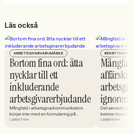
Läs också
ARBETSGIVARVARUMÄRKE
REKRYTERING
Bortom fina ord: åtta
Mångfald
nycklar till ett
affärskrit
inkluderande
arbetsgiv
arbetsgivarerbjudande
ignorera
Mångfald i arbetsgivarkommunikation
Det senaste dece
börjar inte med en formulering på
kvinnor inom tech 
Lästid 7 min
Lästid 6 min
karriärsidan. Den börjar i hur rekryteringen
stadigt på 30%. S
faktiskt fungerar: vem som får syn på
allt större del av
jobbet, vem som vågar söka och vilka
i. Åsa Johansen, 