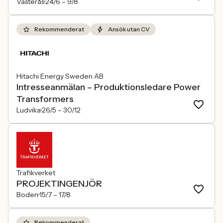
Västerås
24/6 –
9/8
Rekommenderat
Ansök utan CV
Hitachi Energy Sweden AB
Intresseanmälan – Produktionsledare Power
Transformers
Ludvika
26/5 –
30/12
Trafikverket
PROJEKTINGENJÖR
Boden
15/7 –
17/8
Rekommenderat