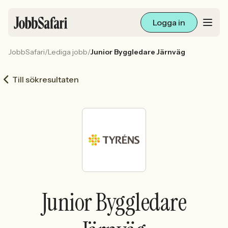
Logga in
JobbSafari
/
Lediga jobb
/
Junior Byggledare Järnväg
Lediga jobb
Till sökresultaten
Arbetsliv och karriär
För arbetsgivare
Skapa annons
Sök med AI
Junior Byggledare
Ny här? Skapa konto