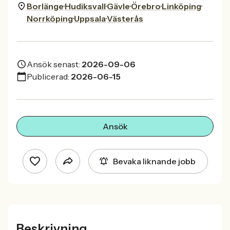
Borlänge
Hudiksvall
Gävle
Örebro
Linköping
Norrköping
Uppsala
Västerås
Ansök senast:
2026-09-06
Publicerad:
2026-06-15
Ansök
Bevaka liknande jobb
Beskrivning