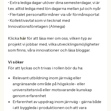
• Extra lediga dagar utöver dina semesterdagar, vi är
t.ex. alltid lediga med lön dagarna mellan jul och nyår
• Flertalet personalförmåner via vår förmånsportal
• Kollektivavtal som vi tecknat med
Innovationsföretagen (Almega)
Klicka
här
för att läsa mer om oss, vilken typ av
projekt vi jobbar med, vilka utvecklingsmöjligheter
som finns, våra innovationer och läsa bloggar.
Vi söker
För att lyckas och trivas i rollen bör du ha:
Relevant utbildning inom järnväg eller
angränsande område på högskole- eller
universitetsnivå eller motsvarande kunskap
genom erfarenhet
Erfarenhet av uppdrag inom järnväg - gärna både
i att byggleda i produktionen och att vara