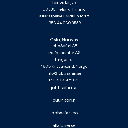
Toinen Linja 7
00530 Helsinki, Finland
asiakaspalvelu@duunitori.fi
+358 44 980 3558
Oslo, Norway
JobbSafari AB
c/o Accountor AS
Tangen 75
4608 Kristiansand, Norge
info@jobbsafari.se
+46 70 314 59 79
jobbsafari.se
duunitori.fi
jobbsafari.no
allaloner.se