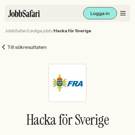
Logga in
JobbSafari
/
Lediga jobb
/
Hacka för Sverige
Lediga jobb
Till sökresultaten
Arbetsliv och karriär
För arbetsgivare
Skapa annons
Sök med AI
Hacka för Sverige
Ny här? Skapa konto