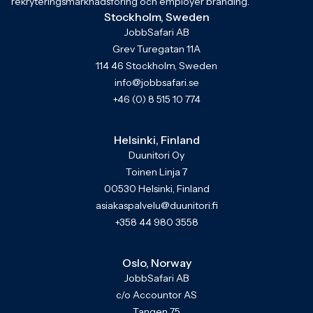
rekryteringsmarknadsföring och employer branding.
Stockholm, Sweden
JobbSafari AB
Grev Turegatan 11A
114 46 Stockholm, Sweden
info@jobbsafari.se
+46 (0) 8 515 10 774
Helsinki, Finland
Duunitori Oy
Toinen Linja 7
00530 Helsinki, Finland
asiakaspalvelu@duunitori.fi
+358 44 980 3558
Oslo, Norway
JobbSafari AB
c/o Accountor AS
Tangen 75