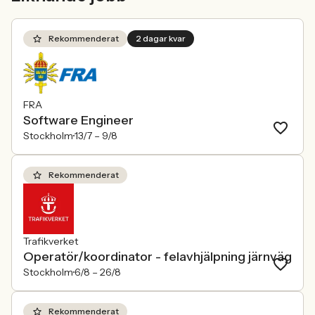
förändras räcker det inte längre att säga
att alla är välkomna. Arbetsgivare
behöver kunna visa vad det betyder i
Rekommenderat
2 dagar kvar
praktiken.
FRA
Software Engineer
Stockholm
13/7 –
9/8
Rekommenderat
Trafikverket
Operatör/koordinator - felavhjälpning järnväg
Stockholm
6/8 –
26/8
Rekommenderat