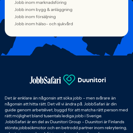
Jobb inom marknadsföring
Jobb inom bygg & anläggning
Jobb inom försäljning
Jobb inom hälso- och sjukvård
Det är enklare än någonsin att söka jobb – men svårare än
någonsin att hitta rätt. Det vill vi ändra på. JobbSafari är din
guide genom arbetslivet, byggd för att matcha rätt person med
rätt möjlighet bland tusentals lediga jobb i Sverige.
JobbSafari är en del av Duunitori Group – Duunitori är Finlands
största jobbsökmotor och en betrodd partner inom rekrytering,