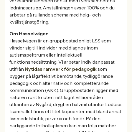
verksamhetschefen och är med i verksamhetens
ledningsgrupp. Anställningen avser 100% och du
arbetar på rullande schema med helg- och
kvällstjänstgöring.
Om Hasselvägen
Hasselvägen är en gruppbostad enligt LSS som
vänder sig till individer med diagnos inom
autismspektrum eller intellektuell
funktionsnedsättning. Vi arbetar individanpassat
utifrån
Nytidas ramverk för pedagogik
som
bygger på lågaffektivt bemötande, tydliggörande
pedagogik och alternativ och kompletterande
kommunikation (AKK). Gruppbostaden ligger med
naturen runt knuten i ett lugnt villaområde i
utkanten av Nygård, drygt en halvmil utanför Lödöse.
I samhället finns ett litet köpcenter med bland annat
livsmedelsbutik, pizzeria och frisör. På den
närliggande fotbollsplanen kan man följa matcher