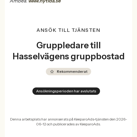
Ambea.
www.nytida.se
ANSÖK TILL TJÄNSTEN
Gruppledare till
Hasselvägens gruppbostad
Rekommenderat
Ansökningsperioden har avslutats
Denna arbetsplats har annonserats på KeeparoAds-tjänsten den 2026-
06-12 och publicerades av KeeparoAds.