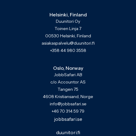
Helsinki, Finland
Duunitori Oy
Toinen Linja 7
00530 Helsinki, Finland
asiakaspalvelu@duunitori.fi
+358 44 980 3558
Oslo, Norway
JobbSafari AB
c/o Accountor AS
Tangen 75
4608 Kristiansand, Norge
info@jobbsafari.se
+46 70 314 59 79
jobbsafari.se
duunitori.fi