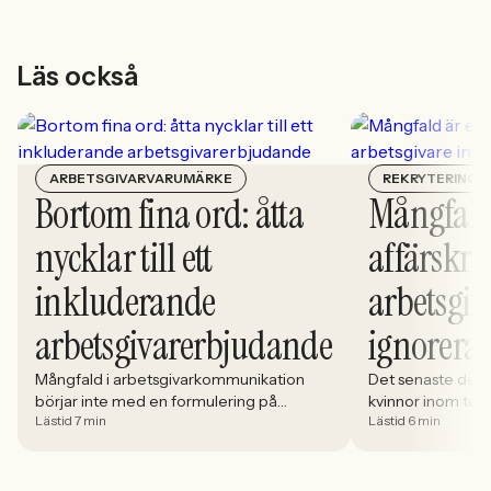
Läs också
ARBETSGIVARVARUMÄRKE
REKRYTERING
Bortom fina ord: åtta
Mångfald
nycklar till ett
affärskrit
inkluderande
arbetsgiv
arbetsgivarerbjudande
ignorera
Mångfald i arbetsgivarkommunikation
Det senaste dece
börjar inte med en formulering på
kvinnor inom tech 
Lästid 7 min
Lästid 6 min
karriärsidan. Den börjar i hur rekryteringen
stadigt på 30%. S
faktiskt fungerar: vem som får syn på
allt större del av
jobbet, vem som vågar söka och vilka
i. Åsa Johansen, 
meriter som räknas. När kandidater blir
Women in Tech, 