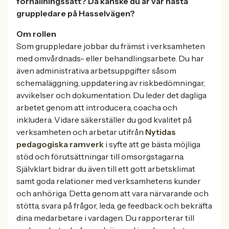
förhållningssätt? Då kanske du är vår nästa
gruppledare på Hasselvägen?
Om rollen
Som gruppledare jobbar du främst i verksamheten
med omvårdnads- eller behandlingsarbete. Du har
även administrativa arbetsuppgifter såsom
schemaläggning, uppdatering av riskbedömningar,
avvikelser och dokumentation. Du leder det dagliga
arbetet genom att introducera, coacha och
inkludera. Vidare säkerställer du god kvalitet på
verksamheten och arbetar utifrån
Nytidas
pedagogiska ramverk
i syfte att ge bästa möjliga
stöd och förutsättningar till omsorgstagarna.
Självklart bidrar du även till ett gott arbetsklimat
samt goda relationer med verksamhetens kunder
och anhöriga. Detta genom att vara närvarande och
stötta, svara på frågor, leda, ge feedback och bekräfta
dina medarbetare i vardagen. Du rapporterar till