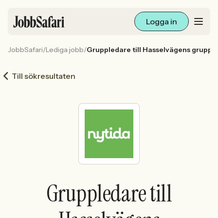
Logga in
JobbSafari
/
Lediga jobb
/
Gruppledare till Hasselvägens gruppb
Lediga jobb
Till sökresultaten
Arbetsliv och karriär
För arbetsgivare
Skapa annons
Sök med AI
Gruppledare till
Ny här? Skapa konto