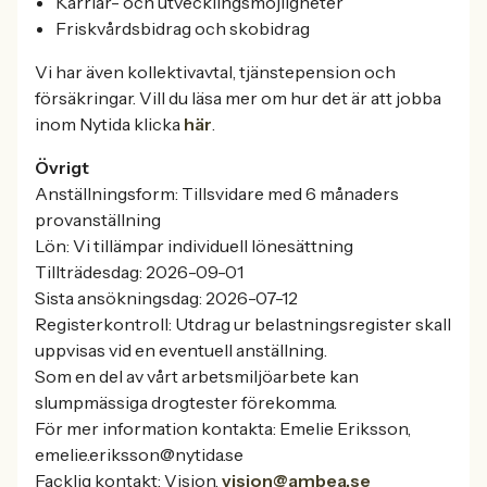
Karriär- och utvecklingsmöjligheter
Friskvårdsbidrag och skobidrag
Vi har även kollektivavtal, tjänstepension och
försäkringar. Vill du läsa mer om hur det är att jobba
inom Nytida klicka
här
.
Övrigt
Anställningsform: Tillsvidare med 6 månaders
provanställning
Lön: Vi tillämpar individuell lönesättning
Tillträdesdag: 2026-09-01
Sista ansökningsdag: 2026-07-12
Registerkontroll: Utdrag ur belastningsregister skall
uppvisas vid en eventuell anställning.
Som en del av vårt arbetsmiljöarbete kan
slumpmässiga drogtester förekomma.
För mer information kontakta: Emelie Eriksson,
emelie.eriksson@nytida.se
Facklig kontakt: Vision,
vision@ambea.se