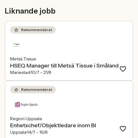
mer medvetna, regelverken skärps och
andelen kvinnor 
Liknande jobb
konkurrensen om rätt kompetens
ren affärsrisk.
förändras räcker det inte längre att säga
att alla är välkomna. Arbetsgivare
behöver kunna visa vad det betyder i
Rekommenderat
praktiken.
Metsä Tissue
HSEQ Manager till Metsä Tissue i Småland
Mariestad
10/7 –
21/8
Rekommenderat
Region Uppsala
Enhetschef/Objektledare inom BI
Uppsala
14/7 –
16/8