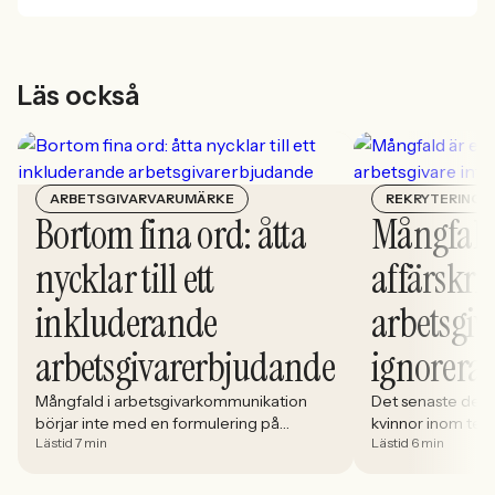
Läs också
ARBETSGIVARVARUMÄRKE
REKRYTERING
Bortom fina ord: åtta
Mångfald
nycklar till ett
affärskrit
inkluderande
arbetsgiv
arbetsgivarerbjudande
ignorera
Mångfald i arbetsgivarkommunikation
Det senaste dece
börjar inte med en formulering på
kvinnor inom tech 
Lästid 7 min
Lästid 6 min
karriärsidan. Den börjar i hur rekryteringen
stadigt på 30%. S
faktiskt fungerar: vem som får syn på
allt större del av
jobbet, vem som vågar söka och vilka
i. Åsa Johansen, 