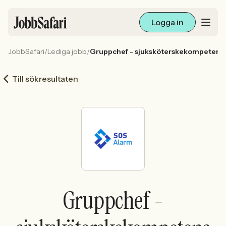
Logga in
JobbSafari
/
Lediga jobb
/
Gruppchef - sjuksköterskekompetens
Lediga jobb
Till sökresultaten
Arbetsliv och karriär
För arbetsgivare
Skapa annons
Sök med AI
Gruppchef -
Ny här? Skapa konto