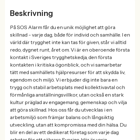
Beskrivning
På SOS Alarm får du en unik möjlighet att göra
skillnad - varje dag, både för individ och samhälle. I en
värld där trygghet inte kan tas för given, står vi alltid
redo, dygnet runt, året om. Vi är en oberoende första
kontakt i Sveriges trygghetskedja, den första
kontakten i kritiska ögonblick, och vi samarbetar
tätt med samhällets hjälpresurser för att skydda liv,
egendom och miljö. Vi erbjuder dig inte bara en
trygg och stabil arbetsplats med kollektivavtal och
förmånliga anställningsvillkor, utan också en stark
kultur präglad av engagemang, gemenskap och vilja
att göra skillnad. Hos oss får du utvecklas i en
arbetsmiljö som främjar balans och långsiktig
utveckling, utan att kompromissa med din hälsa. Du
blir en del av ett dedikerat företag som varje dag
arbetar för ett säkrare Sverige. Här är varje