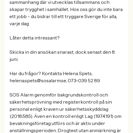
sammanhang där vi utvecklas tillsammans och
skapar trygghet i samhället. Hos oss gör du inte bara
ett jobb - du bidrar till ett tryggare Sverige för alla,
varje dag.
Låter detta intressant?
Skicka in din ansökan snarast, dock senast den 8
juni.
Har du frågor? Kontakta Helena Spets,
helena.spets@sosalarm.se, 073-039 52 89
SOS Alarm genomför bakgrundskontroll och
säkerhetsprövning med registerkontroll på sin
personal enligt kraven ur säkerhetsskyddslag
(2018:585). Även en kontroll enligt Lag (1974:191) om
bevakningsföretag utförs och är aktiv under
anställningsperioden. Drogtest utan anmärkning är