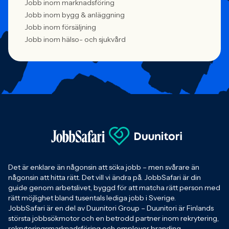
Jobb inom marknadsföring
Jobb inom bygg & anläggning
Jobb inom försäljning
Jobb inom hälso- och sjukvård
Det är enklare än någonsin att söka jobb – men svårare än
någonsin att hitta rätt. Det vill vi ändra på. JobbSafari är din
guide genom arbetslivet, byggd för att matcha rätt person med
rätt möjlighet bland tusentals lediga jobb i Sverige.
JobbSafari är en del av Duunitori Group – Duunitori är Finlands
största jobbsökmotor och en betrodd partner inom rekrytering,
rekryteringsmarknadsföring och employer branding.