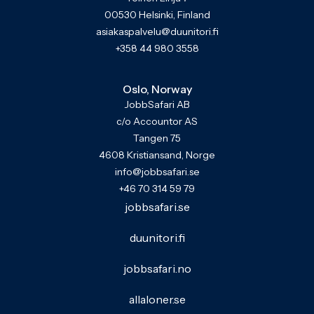
00530 Helsinki, Finland
asiakaspalvelu@duunitori.fi
+358 44 980 3558
Oslo, Norway
JobbSafari AB
c/o Accountor AS
Tangen 75
4608 Kristiansand, Norge
info@jobbsafari.se
+46 70 314 59 79
jobbsafari.se
duunitori.fi
jobbsafari.no
allaloner.se