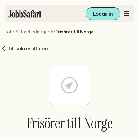
Logga in
JobbSafari
/
Lediga jobb
/
Frisörer till Norge
Lediga jobb
Till sökresultaten
Arbetsliv och karriär
För arbetsgivare
Skapa annons
Sök med AI
Frisörer till Norge
Ny här? Skapa konto