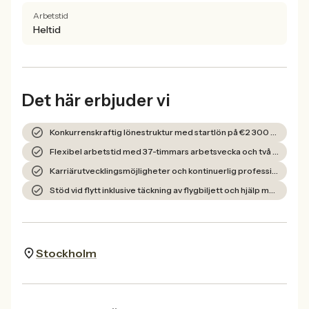
Arbetstid
Heltid
Det här erbjuder vi
Konkurrenskraftig lönestruktur med startlön på €2 300 netto per månad.
Flexibel arbetstid med 37-timmars arbetsvecka och två lördagar ledigt per månad.
Karriärutvecklingsmöjligheter och kontinuerlig professionell utveckling.
Stöd vid flytt inklusive täckning av flygbiljett och hjälp med nödvändiga procedurer.
Stockholm