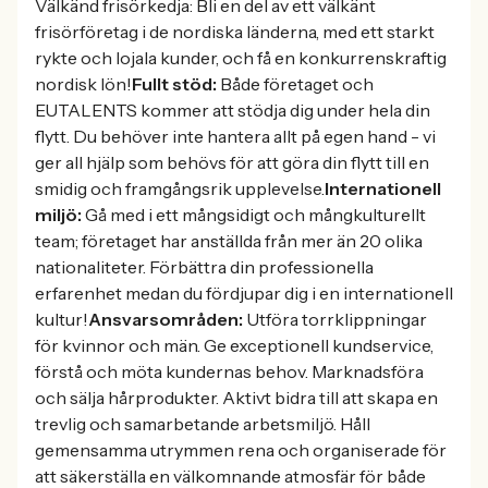
Välkänd frisörkedja: Bli en del av ett välkänt
frisörföretag i de nordiska länderna, med ett starkt
rykte och lojala kunder, och få en konkurrenskraftig
nordisk lön!
Fullt stöd:
Både företaget och
EUTALENTS kommer att stödja dig under hela din
flytt. Du behöver inte hantera allt på egen hand - vi
ger all hjälp som behövs för att göra din flytt till en
smidig och framgångsrik upplevelse.
Internationell
miljö:
Gå med i ett mångsidigt och mångkulturellt
team; företaget har anställda från mer än 20 olika
nationaliteter. Förbättra din professionella
erfarenhet medan du fördjupar dig i en internationell
kultur!
Ansvarsområden:
Utföra torrklippningar
för kvinnor och män. Ge exceptionell kundservice,
förstå och möta kundernas behov. Marknadsföra
och sälja hårprodukter. Aktivt bidra till att skapa en
trevlig och samarbetande arbetsmiljö. Håll
gemensamma utrymmen rena och organiserade för
att säkerställa en välkomnande atmosfär för både