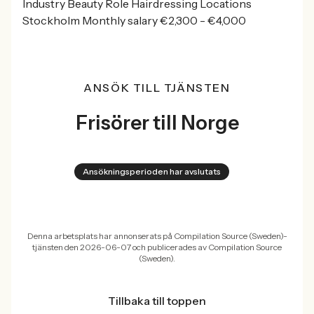
Industry Beauty Role Hairdressing Locations
Stockholm Monthly salary €2,300 - €4,000
ANSÖK TILL TJÄNSTEN
Frisörer till Norge
Ansökningsperioden har avslutats
Denna arbetsplats har annonserats på Compilation Source (Sweden)-
tjänsten den 2026-06-07 och publicerades av Compilation Source
(Sweden).
Tillbaka till toppen