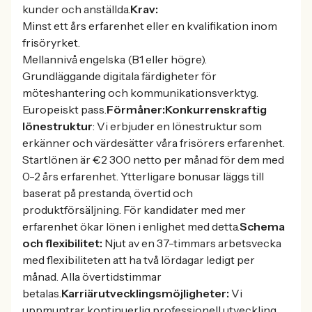
kunder och anställda.
Krav:
Minst ett års erfarenhet eller en kvalifikation inom
frisöryrket.
Mellannivå engelska (B1 eller högre).
Grundläggande digitala färdigheter för
möteshantering och kommunikationsverktyg.
Europeiskt pass.
Förmåner:
Konkurrenskraftig
lönestruktur
: Vi erbjuder en lönestruktur som
erkänner och värdesätter våra frisörers erfarenhet.
Startlönen är €2 300 netto per månad för dem med
0-2 års erfarenhet. Ytterligare bonusar läggs till
baserat på prestanda, övertid och
produktförsäljning. För kandidater med mer
erfarenhet ökar lönen i enlighet med detta.
Schema
och flexibilitet:
Njut av en 37-timmars arbetsvecka
med flexibiliteten att ha två lördagar ledigt per
månad. Alla övertidstimmar
betalas.
Karriärutvecklingsmöjligheter:
Vi
uppmuntrar kontinuerlig professionell utveckling