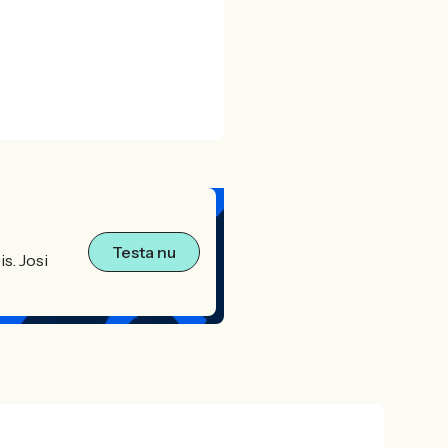
Testa nu
s. Josi