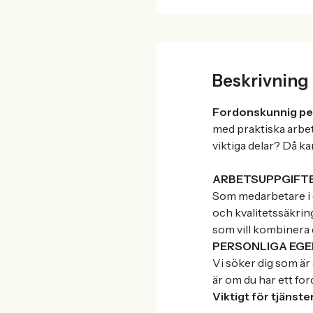
Beskrivning
Fordonskunnig pe
med praktiska arbets
viktiga delar? Då kan
ARBETSUPPGIFT
Som medarbetare i d
och kvalitetssäkrin
som vill kombinera 
PERSONLIGA EGE
Vi söker dig som är
är om du har ett for
Viktigt för tjänste