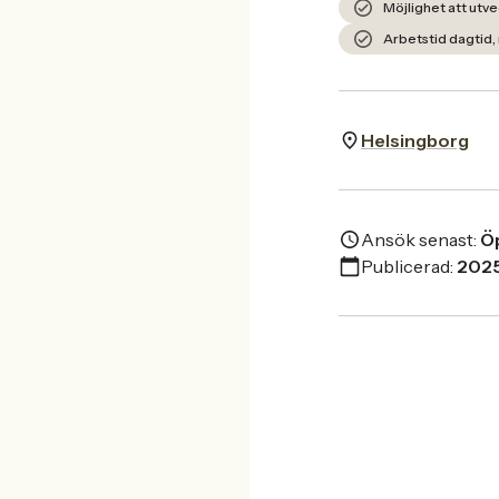
Möjlighet att utv
Arbetstid dagtid
Helsingborg
Ansök senast:
Öp
Publicerad:
2025