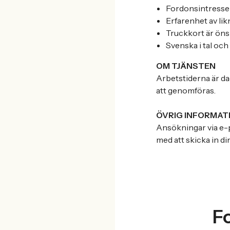
Fordonsintresse 
Erfarenhet av li
Truckkort är öns
Svenska i tal och 
OM TJÄNSTEN
Arbetstiderna är da
att genomföras.
ÖVRIG INFORMAT
Ansökningar via e-p
med att skicka in d
F