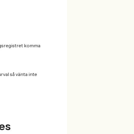
ingsregistret komma
val så vänta inte
es