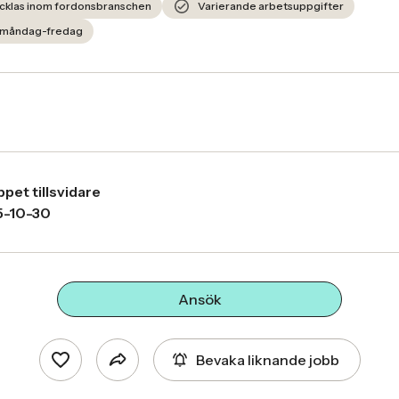
ecklas inom fordonsbranschen
Varierande arbetsuppgifter
, måndag-fredag
pet tillsvidare
-10-30
Ansök
Bevaka liknande jobb