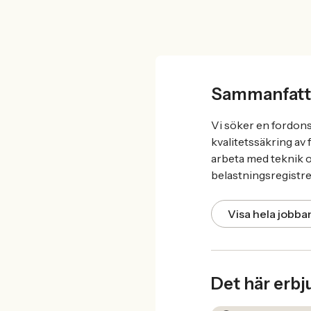
Sammanfatt
Vi söker en fordon
kvalitetssäkring av 
arbeta med teknik oc
belastningsregistre
Visa hela jobb
Det här erbj