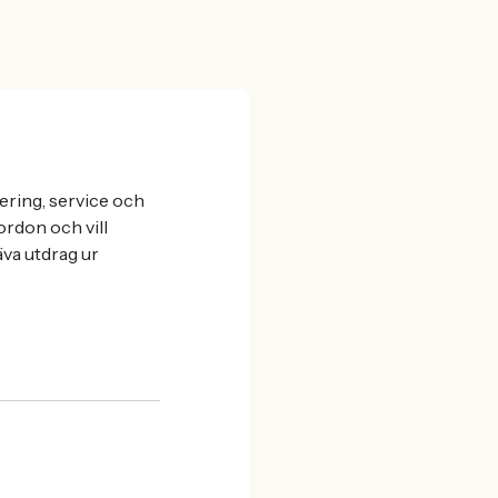
ering, service och
ordon och vill
äva utdrag ur