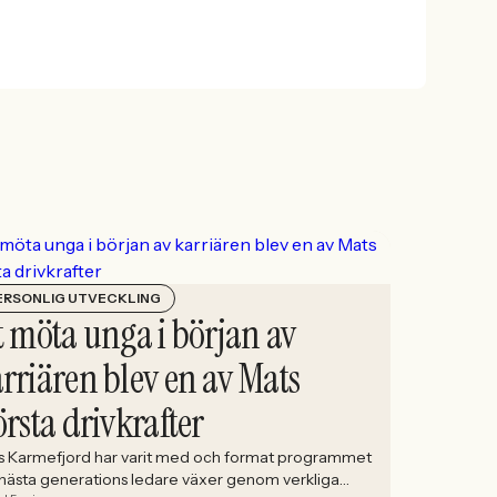
ERSONLIG UTVECKLING
t möta unga i början av
rriären blev en av Mats
örsta drivkrafter
s Karmefjord har varit med och format programmet
 nästa generations ledare växer genom verkliga