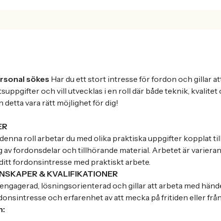
rsonal sökes
Har du ett stort intresse för fordon och gillar a
uppgifter och vill utvecklas i en roll där både teknik, kvalitet
 detta vara rätt möjlighet för dig!
ER
enna roll arbetar du med olika praktiska uppgifter kopplat til
g av fordonsdelar och tillhörande material. Arbetet är variera
ditt fordonsintresse med praktiskt arbete.
NSKAPER & KVALIFIKATIONER
 engagerad, lösningsorienterad och gillar att arbeta med hände
donsintresse och erfarenhet av att mecka på fritiden eller från
n: