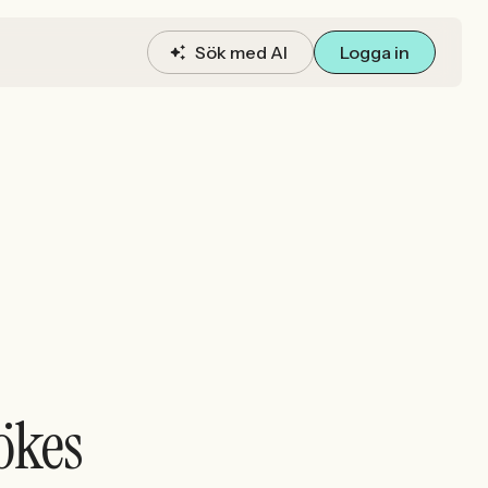
Sök med AI
Logga in
ökes