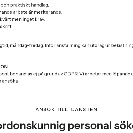
och praktiskt handlag.
knande arbete är meriterande.
kvärt men inget krav.
skrift
gtid, måndag-fredag. Inför anställning kan utdrag ur belastn
ION
ost behandlas ej på grund av GDPR. Vi arbetar med löpande ur
in ansöka
ANSÖK TILL TJÄNSTEN
ordonskunnig personal sök