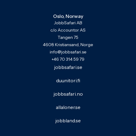
Oslo, Norway
JobbSafari AB
c/o Accountor AS
Tangen 75
4608 Kristiansand, Norge
info@jobbsafari.se
+46 70 314 59 79
jobbsafari.se
duunitori.fi
jobbsafari.no
allaloner.se
jobbland.se