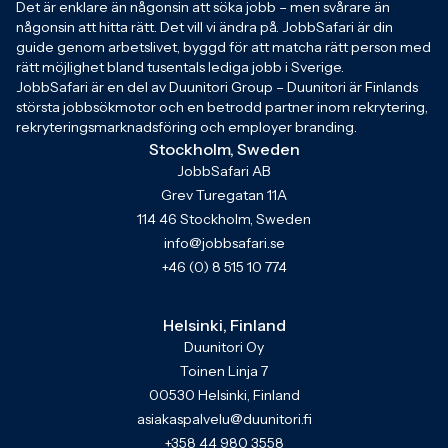
Det är enklare än någonsin att söka jobb – men svårare än
någonsin att hitta rätt. Det vill vi ändra på. JobbSafari är din
guide genom arbetslivet, byggd för att matcha rätt person med
rätt möjlighet bland tusentals lediga jobb i Sverige.
JobbSafari är en del av Duunitori Group – Duunitori är Finlands
största jobbsökmotor och en betrodd partner inom rekrytering,
rekryteringsmarknadsföring och employer branding.
Stockholm, Sweden
JobbSafari AB
Grev Turegatan 11A
114 46 Stockholm, Sweden
info@jobbsafari.se
+46 (0) 8 515 10 774
Helsinki, Finland
Duunitori Oy
Toinen Linja 7
00530 Helsinki, Finland
asiakaspalvelu@duunitori.fi
+358 44 980 3558