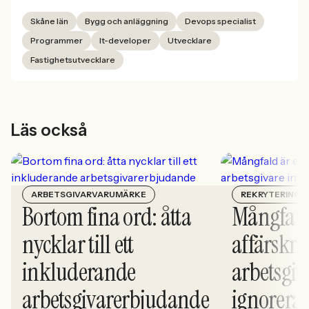
Skåne län
Bygg och anläggning
Devops specialist
Programmer
It-developer
Utvecklare
Fastighetsutvecklare
Läs också
ARBETSGIVARVARUMÄRKE
REKRYTERING
Bortom fina ord: åtta
Mångfald
nycklar till ett
affärskrit
inkluderande
arbetsgiv
arbetsgivarerbjudande
ignorera