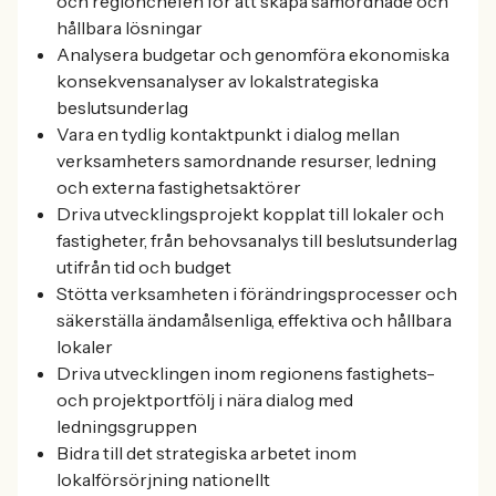
och regionchefen för att skapa samordnade och
hållbara lösningar
Analysera budgetar och genomföra ekonomiska
konsekvensanalyser av lokalstrategiska
beslutsunderlag
Vara en tydlig kontaktpunkt i dialog mellan
verksamheters samordnande resurser, ledning
och externa fastighetsaktörer
Driva utvecklingsprojekt kopplat till lokaler och
fastigheter, från behovsanalys till beslutsunderlag
utifrån tid och budget
Stötta verksamheten i förändringsprocesser och
säkerställa ändamålsenliga, effektiva och hållbara
lokaler
Driva utvecklingen inom regionens fastighets-
och projektportfölj i nära dialog med
ledningsgruppen
Bidra till det strategiska arbetet inom
lokalförsörjning nationellt