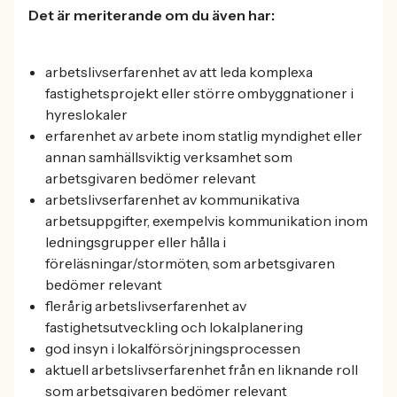
Det är meriterande om du även har:
arbetslivserfarenhet av att leda komplexa
fastighetsprojekt eller större ombyggnationer i
hyreslokaler
erfarenhet av arbete inom statlig myndighet eller
annan samhällsviktig verksamhet som
arbetsgivaren bedömer relevant
arbetslivserfarenhet av kommunikativa
arbetsuppgifter, exempelvis kommunikation inom
ledningsgrupper eller hålla i
föreläsningar/stormöten, som arbetsgivaren
bedömer relevant
flerårig arbetslivserfarenhet av
fastighetsutveckling och lokalplanering
god insyn i lokalförsörjningsprocessen
aktuell arbetslivserfarenhet från en liknande roll
som arbetsgivaren bedömer relevant