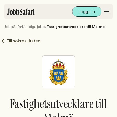
Logga in
JobbSafari
/
Lediga jobb
/
Fastighetsutvecklare till Malmö
Lediga jobb
Till sökresultaten
Arbetsliv och karriär
För arbetsgivare
Skapa annons
Sök med AI
Fastighetsutvecklare till
Ny här? Skapa konto