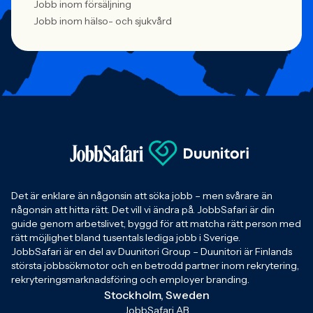
Jobb inom försäljning
Jobb inom hälso- och sjukvård
Det är enklare än någonsin att söka jobb – men svårare än
någonsin att hitta rätt. Det vill vi ändra på. JobbSafari är din
guide genom arbetslivet, byggd för att matcha rätt person med
rätt möjlighet bland tusentals lediga jobb i Sverige.
JobbSafari är en del av Duunitori Group – Duunitori är Finlands
största jobbsökmotor och en betrodd partner inom rekrytering,
rekryteringsmarknadsföring och employer branding.
Stockholm, Sweden
JobbSafari AB