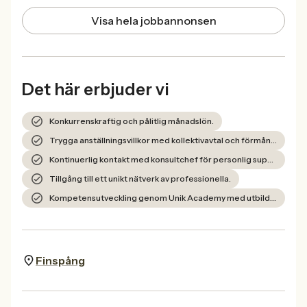
Visa hela jobbannonsen
Det här erbjuder vi
Konkurrenskraftig och pålitlig månadslön.
Trygga anställningsvillkor med kollektivavtal och förmånliga försäkringar.
Kontinuerlig kontakt med konsultchef för personlig support och professionell coachning.
Tillgång till ett unikt nätverk av professionella.
Kompetensutveckling genom Unik Academy med utbildningsmöjligheter.
Finspång