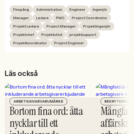
Finspång
Administration
Engineer
Ingenjör
Manager
Ledare
PMO
Project Coordinator
Projekt Ledare
Project Manager
Projektingenjör
Projektchef
Projektstöd
projektsupport
Projektkoordinator
Project Engineer
Läs också
ARBETSGIVARVARUMÄRKE
REKRYTERING
Bortom fina ord: åtta
Mångfald
nycklar till ett
affärskrit