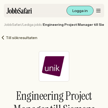
Logga in
JobbSafari
/
Lediga jobb
/
Engineering Project Manager till Sie
Lediga jobb
Till sökresultaten
Arbetsliv och karriär
För arbetsgivare
Skapa annons
Sök med AI
Engineering Project
Ny här? Skapa konto