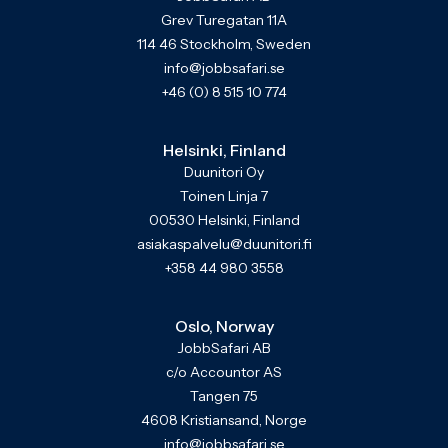
Grev Turegatan 11A
114 46 Stockholm, Sweden
info@jobbsafari.se
+46 (0) 8 515 10 774
Helsinki, Finland
Duunitori Oy
Toinen Linja 7
00530 Helsinki, Finland
asiakaspalvelu@duunitori.fi
+358 44 980 3558
Oslo, Norway
JobbSafari AB
c/o Accountor AS
Tangen 75
4608 Kristiansand, Norge
info@jobbsafari.se