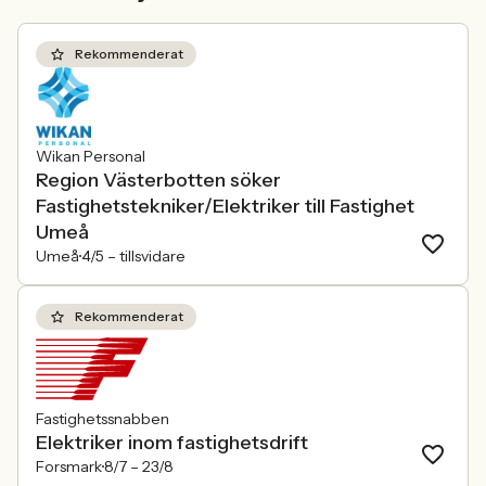
förändras räcker det inte längre att säga
att alla är välkomna. Arbetsgivare
behöver kunna visa vad det betyder i
Rekommenderat
praktiken.
Wikan Personal
Region Västerbotten söker
Fastighetstekniker/Elektriker till Fastighet
Umeå
Umeå
4/5 –
tillsvidare
Rekommenderat
Fastighetssnabben
Elektriker inom fastighetsdrift
Forsmark
8/7 –
23/8