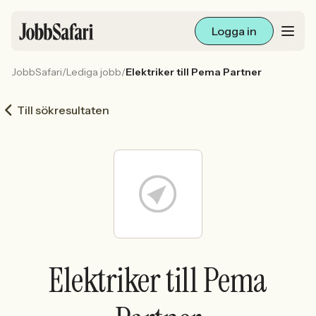
Logga in
JobbSafari
/
Lediga jobb
/
Elektriker till Pema Partner
Lediga jobb
Till sökresultaten
Arbetsliv och karriär
För arbetsgivare
Skapa annons
Sök med AI
Elektriker till Pema
Ny här? Skapa konto