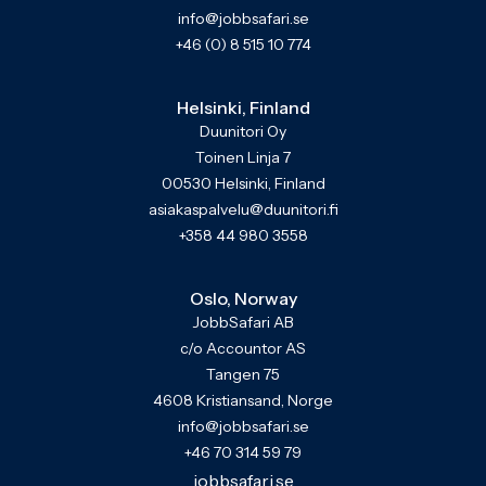
info@jobbsafari.se
+46 (0) 8 515 10 774
Helsinki, Finland
Duunitori Oy
Toinen Linja 7
00530 Helsinki, Finland
asiakaspalvelu@duunitori.fi
+358 44 980 3558
Oslo, Norway
JobbSafari AB
c/o Accountor AS
Tangen 75
4608 Kristiansand, Norge
info@jobbsafari.se
+46 70 314 59 79
jobbsafari.se