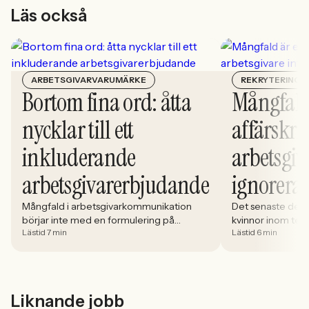
Läs också
ARBETSGIVARVARUMÄRKE
REKRYTERING
Bortom fina ord: åtta
Mångfald
nycklar till ett
affärskrit
inkluderande
arbetsgiv
arbetsgivarerbjudande
ignorera
Mångfald i arbetsgivarkommunikation
Det senaste dece
börjar inte med en formulering på
kvinnor inom tech 
Lästid 7 min
Lästid 6 min
karriärsidan. Den börjar i hur rekryteringen
stadigt på 30%. S
faktiskt fungerar: vem som får syn på
allt större del av
jobbet, vem som vågar söka och vilka
i. Åsa Johansen, 
meriter som räknas. När kandidater blir
Women in Tech, 
mer medvetna, regelverken skärps och
andelen kvinnor 
Liknande jobb
konkurrensen om rätt kompetens
ren affärsrisk.