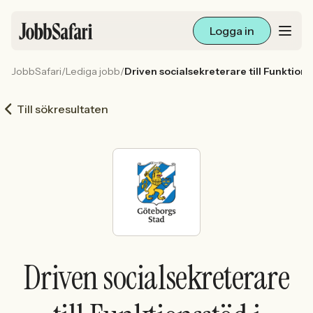
Logga in
JobbSafari
/
Lediga jobb
/
Driven socialsekreterare till Funktions
Lediga jobb
Till sökresultaten
Arbetsliv och karriär
För arbetsgivare
Skapa annons
Sök med AI
Driven socialsekreterare
Ny här? Skapa konto