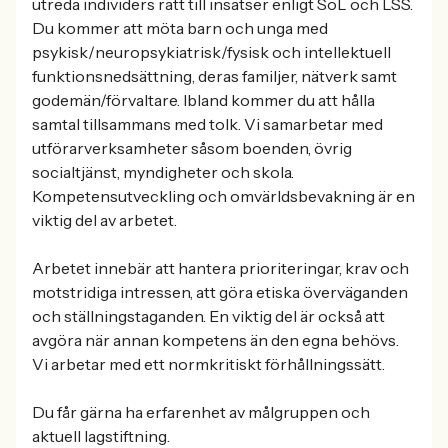
utreda individers rätt till insatser enligt SoL och LSS.
Du kommer att möta barn och unga med
psykisk/neuropsykiatrisk/fysisk och intellektuell
funktionsnedsättning, deras familjer, nätverk samt
godemän/förvaltare. Ibland kommer du att hålla
samtal tillsammans med tolk. Vi samarbetar med
utförarverksamheter såsom boenden, övrig
socialtjänst, myndigheter och skola.
Kompetensutveckling och omvärldsbevakning är en
viktig del av arbetet.
Arbetet innebär att hantera prioriteringar, krav och
motstridiga intressen, att göra etiska överväganden
och ställningstaganden. En viktig del är också att
avgöra när annan kompetens än den egna behövs.
Vi arbetar med ett normkritiskt förhållningssätt.
Du får gärna ha erfarenhet av målgruppen och
aktuell lagstiftning.