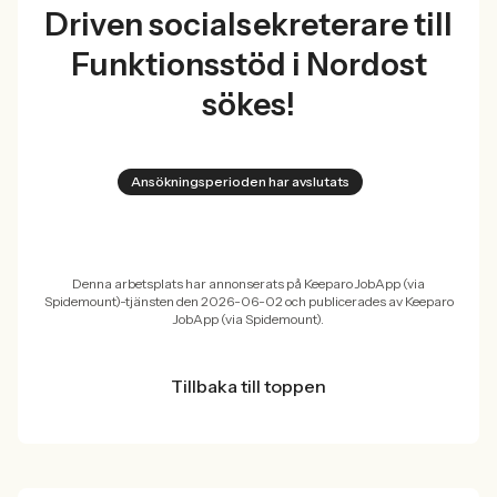
Driven socialsekreterare till
Funktionsstöd i Nordost
sökes!
Ansökningsperioden har avslutats
Denna arbetsplats har annonserats på Keeparo JobApp (via
Spidemount)-tjänsten den 2026-06-02 och publicerades av Keeparo
JobApp (via Spidemount).
Tillbaka till toppen