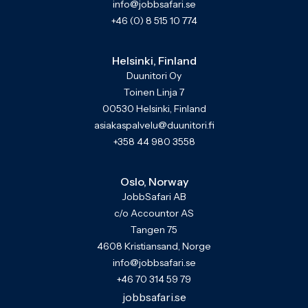
info@jobbsafari.se
+46 (0) 8 515 10 774
Helsinki, Finland
Duunitori Oy
Toinen Linja 7
00530 Helsinki, Finland
asiakaspalvelu@duunitori.fi
+358 44 980 3558
Oslo, Norway
JobbSafari AB
c/o Accountor AS
Tangen 75
4608 Kristiansand, Norge
info@jobbsafari.se
+46 70 314 59 79
jobbsafari.se