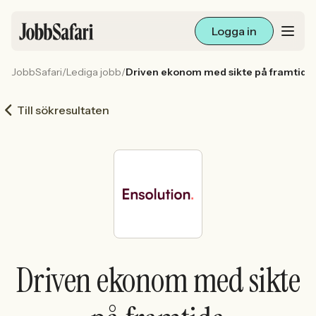
Logga in
JobbSafari
/
Lediga jobb
/
Driven ekonom med sikte på framtida
Lediga jobb
Till sökresultaten
Arbetsliv och karriär
För arbetsgivare
Skapa annons
Sök med AI
Driven ekonom med sikte
Ny här? Skapa konto