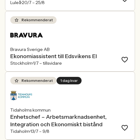
Luleå
20/7 –
25/8
Rekommenderat
Bravura Sverige AB
Ekonomiassistent till Edsvikens El
Stockholm
1/7 –
tillsvidare
Rekommenderat
1 dag kvar
Tidaholms kommun
Enhetschef – Arbetsmarknadsenhet,
Integration och Ekonomiskt bistånd
Tidaholm
13/7 –
9/8