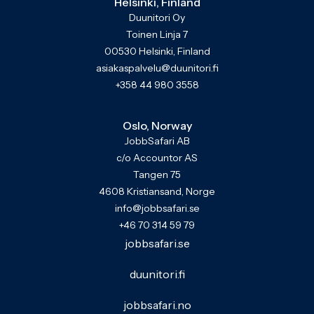
Helsinki, Finland
Duunitori Oy
Toinen Linja 7
00530 Helsinki, Finland
asiakaspalvelu@duunitori.fi
+358 44 980 3558
Oslo, Norway
JobbSafari AB
c/o Accountor AS
Tangen 75
4608 Kristiansand, Norge
info@jobbsafari.se
+46 70 314 59 79
jobbsafari.se
duunitori.fi
jobbsafari.no