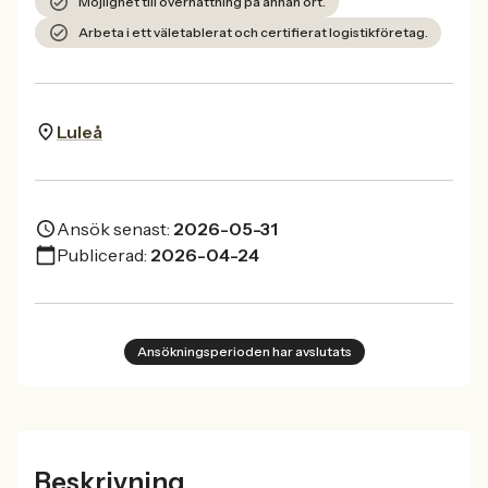
Möjlighet till övernattning på annan ort.
Arbeta i ett väletablerat och certifierat logistikföretag.
Luleå
Ansök senast:
2026-05-31
Publicerad:
2026-04-24
Ansökningsperioden har avslutats
Beskrivning