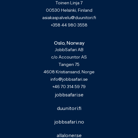
Toinen Linja 7
00530 Helsinki, Finland
asiakaspalvelu@duunitori.fi
+358 44 980 3558
Oslo, Norway
JobbSafari AB
c/o Accountor AS
Tangen 75
4608 Kristiansand, Norge
info@jobbsafari.se
+46 70 314 59 79
jobbsafari.se
duunitori.fi
jobbsafari.no
allaloner.se