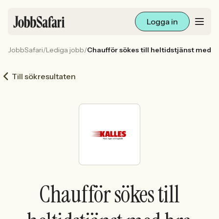
Logga in
JobbSafari
/
Lediga jobb
/
Chaufför sökes till heltidstjänst med br
Lediga jobb
Till sökresultaten
Arbetsliv och karriär
För arbetsgivare
Skapa annons
Sök med AI
Chaufför sökes till
Ny här? Skapa konto