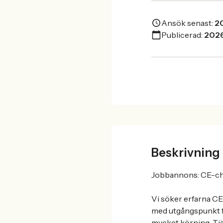
Ansök senast:
2
Publicerad:
202
Beskrivning
Jobbannons: CE-cha
Vi söker erfarna CE
med utgångspunkt f
mycket körning. Tjän