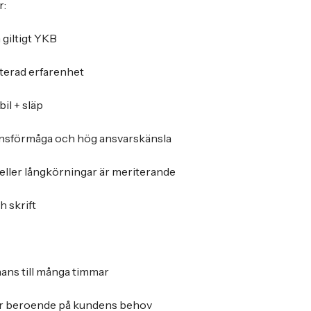
r:
giltigt YKB
terad erfarenhet
bil + släp
sförmåga och hög ansvarskänsla
 eller långkörningar är meriterande
h skrift
ans till många timmar
ar beroende på kundens behov