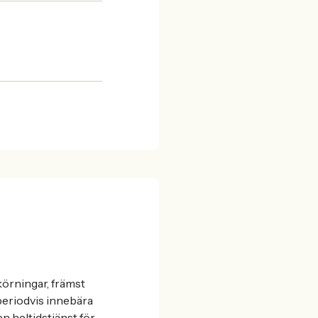
körningar, främst
eriodvis innebära
en heltidstjänst för