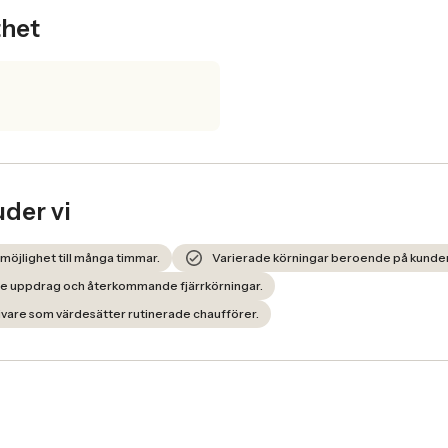
thet
uder vi
öjlighet till många timmar.
Varierade körningar beroende på kunde
ngre uppdrag och återkommande fjärrkörningar.
ivare som värdesätter rutinerade chaufförer.