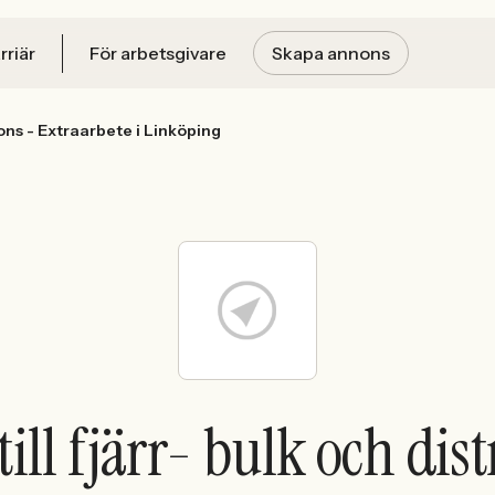
rriär
För arbetsgivare
Skapa annons
tions - Extraarbete i Linköping
ill fjärr- bulk och dis