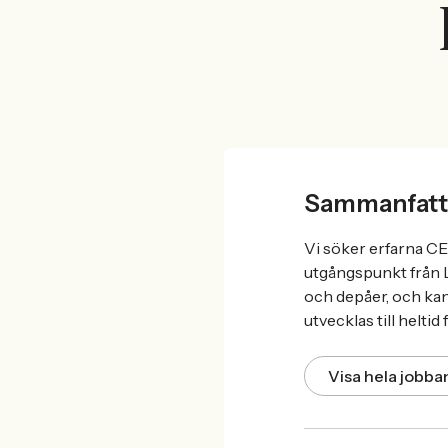
Sammanfatt
Vi söker erfarna CE
utgångspunkt från L
och depåer, och kan
utvecklas till helti
Visa hela jobb