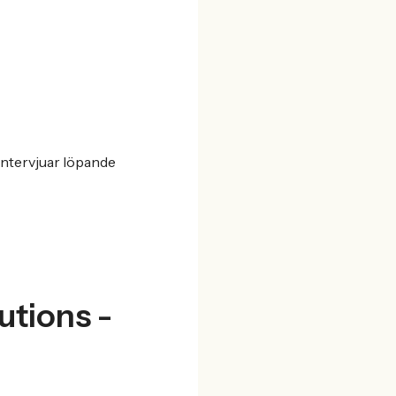
 intervjuar löpande
butions -