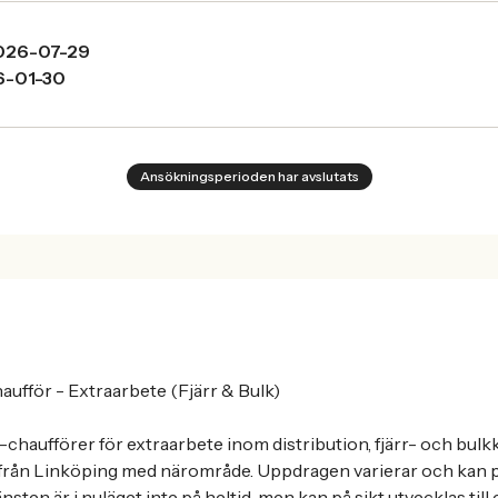
026-07-29
6-01-30
Ansökningsperioden har avslutats
ufför - Extraarbete (Fjärr & Bulk)
-chaufförer för extraarbete inom distribution, fjärr- och bulk
rån Linköping med närområde. Uppdragen varierar och kan p
sten är i nuläget inte på heltid, men kan på sikt utvecklas till 