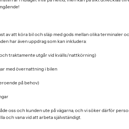
omgående!
st av att köra bil och släp med gods mellan olika terminaler o
nden har även uppdrag som kan inkludera:
och traktamente utgår vid kvälls/nattkörning)
ar med övernattning i bilen
eroende på behov)
ngar
åde oss och kunden ute på vägarna, och vi söker därför pers
lla och vana vid att arbeta självständigt.