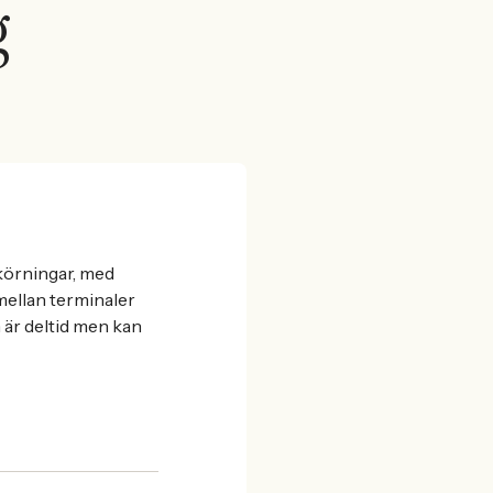
g
kkörningar, med
mellan terminaler
 är deltid men kan