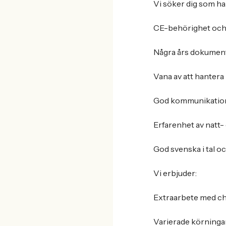
Vi söker dig som ha
CE-behörighet och 
Några års dokumen
Vana av att hantera 
God kommunikation
Erfarenhet av natt-
God svenska i tal oc
Vi erbjuder:
Extraarbete med ch
Varierade körning