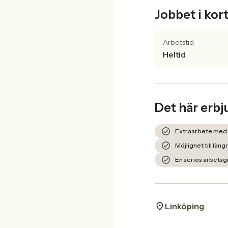
Jobbet i kor
Arbetstid
Heltid
Det här erbj
Extraarbete med m
Möjlighet till lä
En seriös arbetsg
Linköping