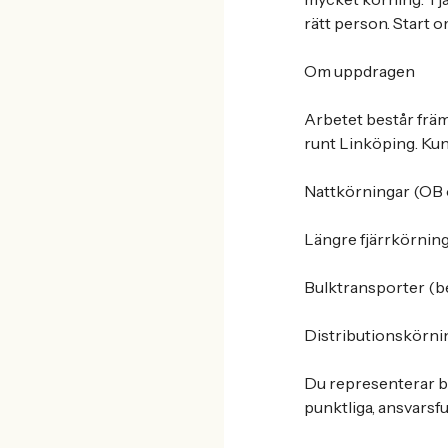
rätt person. Start 
Om uppdragen
Arbetet består främ
runt Linköping. Ku
Nattkörningar (OB 
Längre fjärrkörning
Bulktransporter (b
Distributionskörni
Du representerar b
punktliga, ansvarsfu