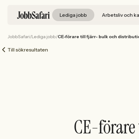
Lediga jobb
Arbetsliv och ka
JobbSafari
/
Lediga jobb
/
CE-förare till fjärr- bulk och distribu
Till sökresultaten
CE-förare t