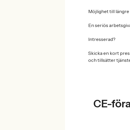
Möjlighet till läng
En seriös arbetsgiv
Intresserad?
Skicka en kort prese
och tillsätter tjänst
CE-förar