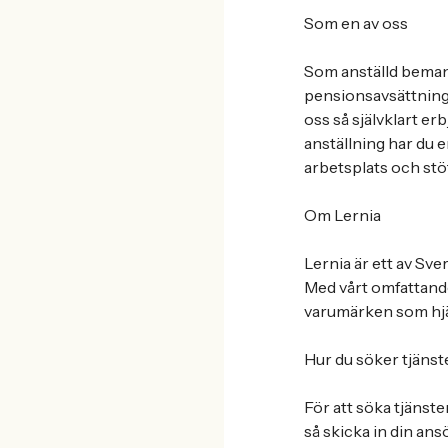
Som en av oss
Som anställd bemann
pensionsavsättning, 
oss så självklart er
anställning har du e
arbetsplats och stöt
Om Lernia
Lernia är ett av Sv
Med vårt omfattande
varumärken som hjäl
Hur du söker tjänst
För att söka tjänste
så skicka in din an