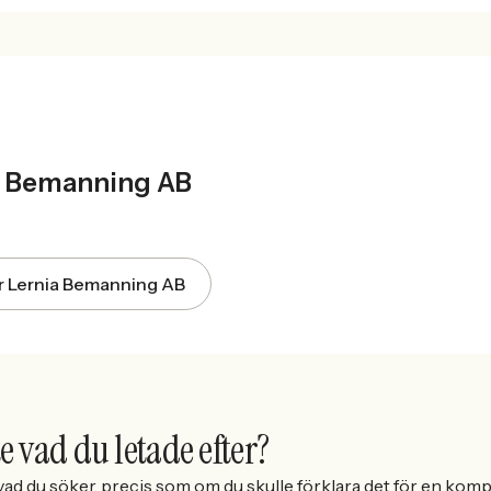
T
a Bemanning AB
för Lernia Bemanning AB
e vad du letade efter?
ad du söker, precis som om du skulle förklara det för en kompi