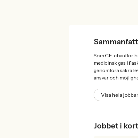
Sammanfatt
Som CE-chaufför hos
medicinsk gas i fla
genomföra säkra lev
ansvar och möjlighet
Visa hela jobb
Jobbet i kor