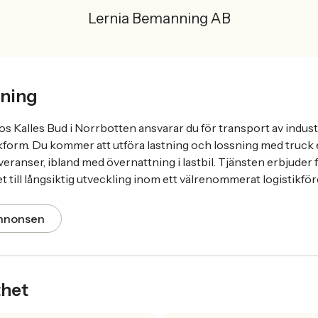
Lernia Bemanning AB
ning
 Kalles Bud i Norrbotten ansvarar du för transport av industr
skform. Du kommer att utföra lastning och lossning med truck e
eranser, ibland med övernattning i lastbil. Tjänsten erbjuder 
 till långsiktig utveckling inom ett välrenommerat logistikför
annonsen
thet