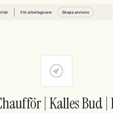
rriär
För arbetsgivare
Skapa annons
haufför | Kalles Bud | 