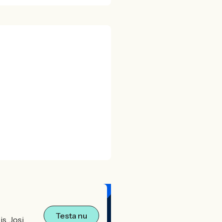
Testa nu
s. Josi