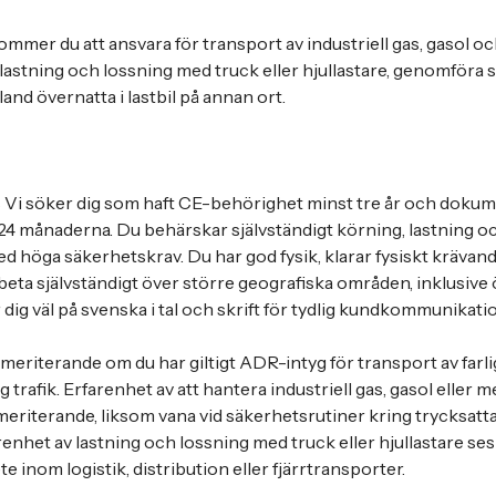
mer du att ansvara för transport av industriell gas, gasol oc
 lastning och lossning med truck eller hjullastare, genomföra s
nd övernatta i lastbil på annan ort.
Vi söker dig som haft CE-behörighet minst tre år och doku
4 månaderna. Du behärskar självständigt körning, lastning o
med höga säkerhetskrav. Du har god fysik, klarar fysiskt kräva
rbeta självständigt över större geografiska områden, inklusive 
r dig väl på svenska i tal och skrift för tydlig kundkommunikati
eriterande om du har giltigt ADR-intyg för transport av farlig
trafik. Erfarenhet av att hantera industriell gas, gasol eller m
meriterande, liksom vana vid säkerhetsrutiner kring trycksatta
enhet av lastning och lossning med truck eller hjullastare ses 
te inom logistik, distribution eller fjärrtransporter.