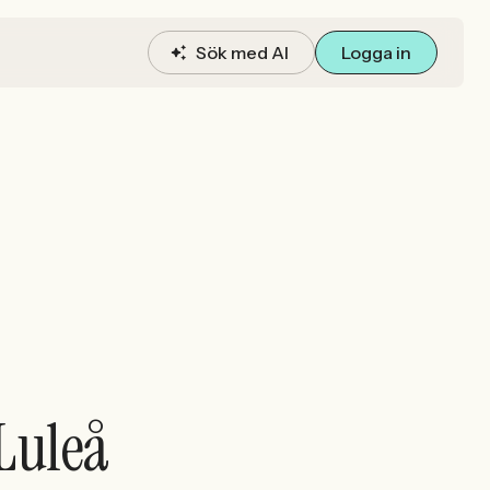
Sök med AI
Logga in
Luleå