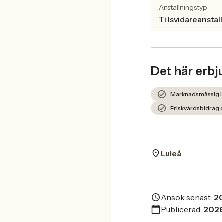
Anställningstyp
Tillsvidareanstal
Det här erbj
Marknadsmässig l
Friskvårdsbidrag 
Luleå
Ansök senast:
2
Publicerad:
202