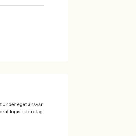
et under eget ansvar
rat logistikföretag