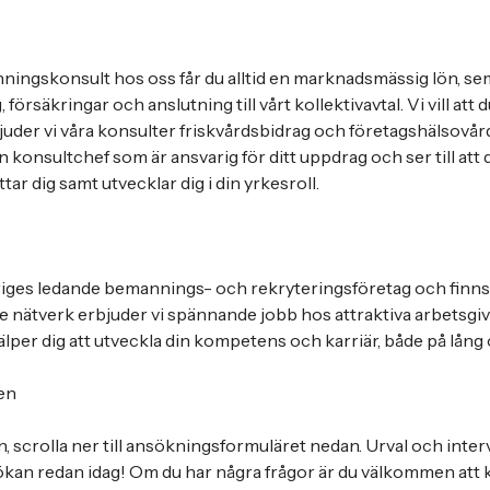
ingskonsult hos oss får du alltid en marknadsmässig lön, se
försäkringar och anslutning till vårt kollektivavtal. Vi vill att
bjuder vi våra konsulter friskvårdsbidrag och företagshälsovår
n konsultchef som är ansvarig för ditt uppdrag och ser till att d
tar dig samt utvecklar dig i din yrkesroll.
eriges ledande bemannings- och rekryteringsföretag och finns 
 nätverk erbjuder vi spännande jobb hos attraktiva arbetsgi
per dig att utveckla din kompetens och karriär, både på lång o
en
n, scrolla ner till ansökningsformuläret nedan. Urval och inter
sökan redan idag! Om du har några frågor är du välkommen att 