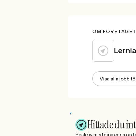
OM FÖRETAGE
Lerni
Visa alla jobb 
Hittade du int
Beskriv med dina egna ord v