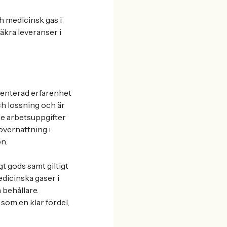
h medicinsk gas i
äkra leveranser i
menterad erfarenhet
ch lossning och är
nde arbetsuppgifter
övernattning i
on.
t gods samt giltigt
edicinska gaser i
 behållare.
som en klar fördel,