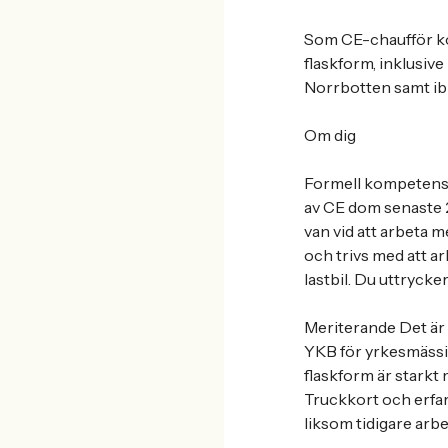
Som CE-chaufför kom
flaskform, inklusive
Norrbotten samt ibla
Om dig
Formell kompetens 
av CE dom senaste 2
van vid att arbeta 
och trivs med att a
lastbil. Du uttrycke
Meriterande Det är m
YKB för yrkesmässig 
flaskform är starkt 
Truckkort och erfar
liksom tidigare arbe