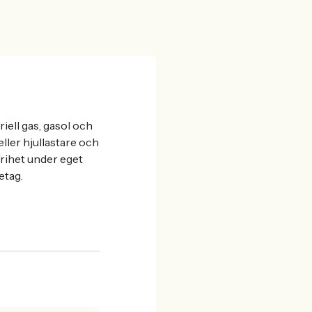
iell gas, gasol och
ller hjullastare och
frihet under eget
etag.