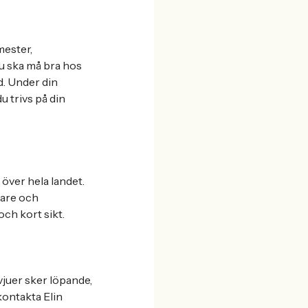
mester,
 du ska må bra hos
d. Under din
u trivs på din
över hela landet.
vare och
ch kort sikt.
vjuer sker löpande,
kontakta Elin