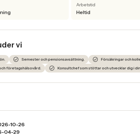
Arbetstid
lning
Heltid
uder vi
ön.
Semester och pensionsavsättning.
Försäkringar och kolle
och företagshälsovård.
Konsultchef som stöttar och utvecklar dig i din
026-10-26
6-04-29