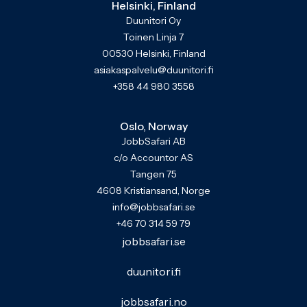
Helsinki, Finland
Duunitori Oy
Toinen Linja 7
00530 Helsinki, Finland
asiakaspalvelu@duunitori.fi
+358 44 980 3558
Oslo, Norway
JobbSafari AB
c/o Accountor AS
Tangen 75
4608 Kristiansand, Norge
info@jobbsafari.se
+46 70 314 59 79
jobbsafari.se
duunitori.fi
jobbsafari.no