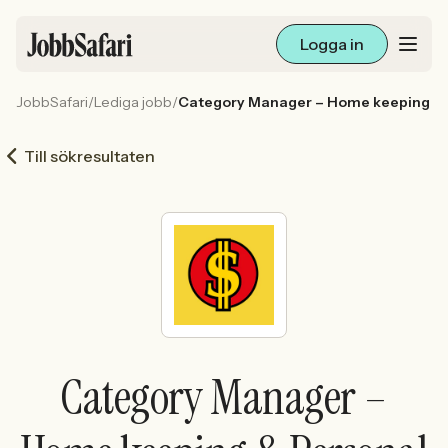
Logga in
JobbSafari
/
Lediga jobb
/
Category Manager – Home keeping & 
Lediga jobb
Till sökresultaten
Arbetsliv och karriär
För arbetsgivare
Skapa annons
Sök med AI
Category Manager –
Ny här? Skapa konto