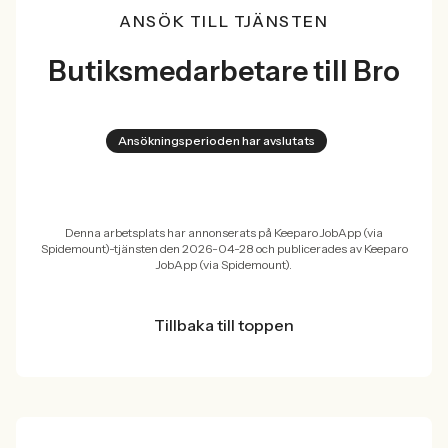
ANSÖK TILL TJÄNSTEN
Butiksmedarbetare till Bro
Ansökningsperioden har avslutats
Denna arbetsplats har annonserats på Keeparo JobApp (via
Spidemount)-tjänsten den 2026-04-28 och publicerades av Keeparo
JobApp (via Spidemount).
Tillbaka till toppen