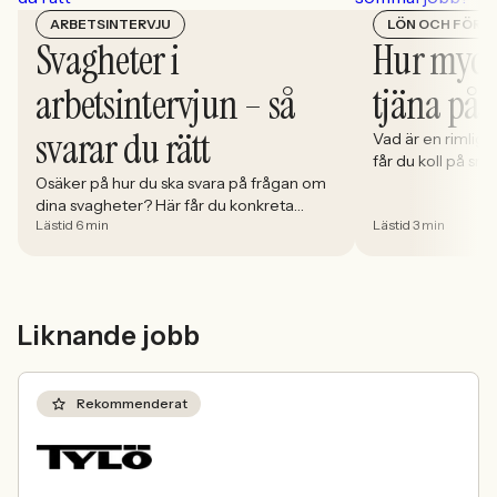
ARBETSINTERVJU
LÖN OCH FÖRM
Svagheter i
Hur myck
arbetsintervjun – så
tjäna på
svarar du rätt
Vad är en rimlig
får du koll på snit
Osäker på hur du ska svara på frågan om
och vad du ska tä
dina svagheter? Här får du konkreta
på.
Lästid 6 min
Lästid 3 min
exempel, vanliga misstag och tips som
fungerar på intervjun.
Liknande jobb
Rekommenderat