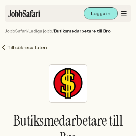
Logga in
JobbSafari
/
Lediga jobb
/
Butiksmedarbetare till Bro
Lediga jobb
Till sökresultaten
Arbetsliv och karriär
För arbetsgivare
Skapa annons
Sök med AI
Butiksmedarbetare till
Ny här? Skapa konto