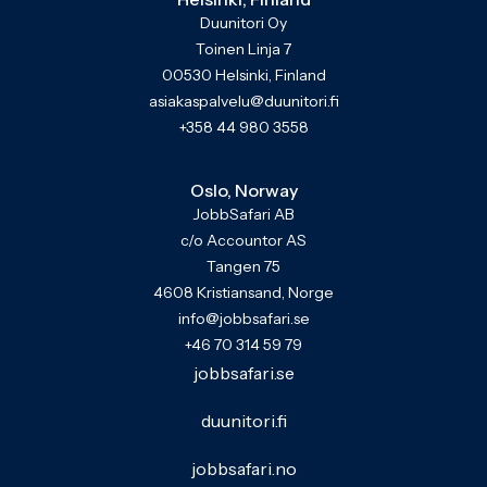
Duunitori Oy
Toinen Linja 7
00530 Helsinki, Finland
asiakaspalvelu@duunitori.fi
+358 44 980 3558
Oslo, Norway
JobbSafari AB
c/o Accountor AS
Tangen 75
4608 Kristiansand, Norge
info@jobbsafari.se
+46 70 314 59 79
jobbsafari.se
duunitori.fi
jobbsafari.no