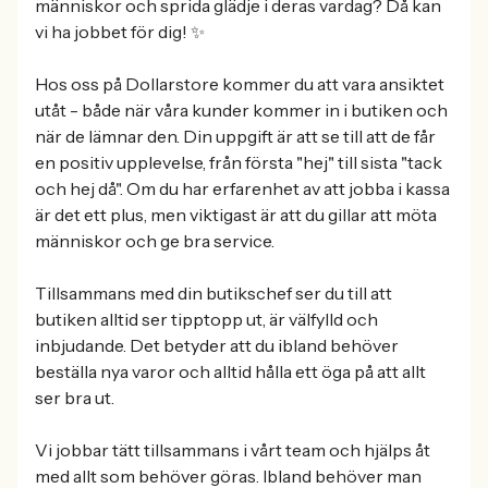
människor och sprida glädje i deras vardag? Då kan
vi ha jobbet för dig! ✨
Hos oss på Dollarstore kommer du att vara ansiktet
utåt - både när våra kunder kommer in i butiken och
när de lämnar den. Din uppgift är att se till att de får
en positiv upplevelse, från första "hej" till sista "tack
och hej då". Om du har erfarenhet av att jobba i kassa
är det ett plus, men viktigast är att du gillar att möta
människor och ge bra service.
Tillsammans med din butikschef ser du till att
butiken alltid ser tipptopp ut, är välfylld och
inbjudande. Det betyder att du ibland behöver
beställa nya varor och alltid hålla ett öga på att allt
ser bra ut.
Vi jobbar tätt tillsammans i vårt team och hjälps åt
med allt som behöver göras. Ibland behöver man