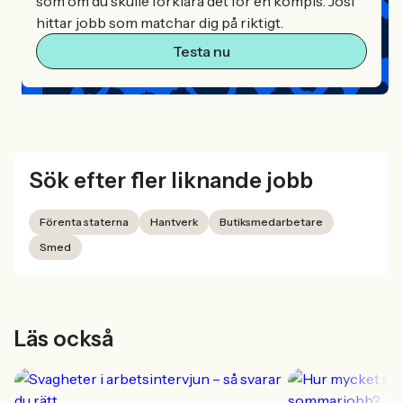
som om du skulle förklara det för en kompis. Josi
hittar jobb som matchar dig på riktigt.
Testa nu
Sök efter fler liknande jobb
Förenta staterna
Hantverk
Butiksmedarbetare
Smed
Läs också