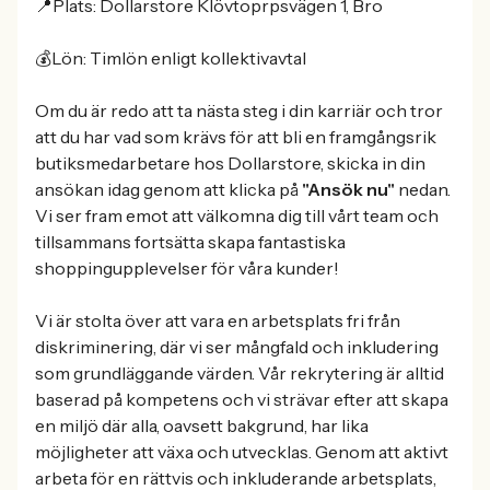
📍Plats: Dollarstore Klövtoprpsvägen 1, Bro
💰Lön: Timlön enligt kollektivavtal
Om du är redo att ta nästa steg i din karriär och tror
att du har vad som krävs för att bli en framgångsrik
butiksmedarbetare hos Dollarstore, skicka in din
ansökan idag genom att klicka på
"Ansök nu"
nedan.
Vi ser fram emot att välkomna dig till vårt team och
tillsammans fortsätta skapa fantastiska
shoppingupplevelser för våra kunder!
Vi är stolta över att vara en arbetsplats fri från
diskriminering, där vi ser mångfald och inkludering
som grundläggande värden. Vår rekrytering är alltid
baserad på kompetens och vi strävar efter att skapa
en miljö där alla, oavsett bakgrund, har lika
möjligheter att växa och utvecklas. Genom att aktivt
arbeta för en rättvis och inkluderande arbetsplats,