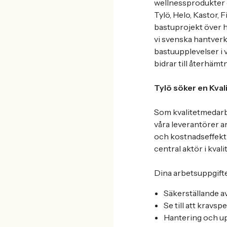
wellnessprodukter 
Tylö, Helo, Kastor,
bastuprojekt över h
vi svenska hantverks
bastuupplevelser i 
bidrar till återhämt
Tylö söker en Kva
Som kvalitetmedarbe
våra leverantörer a
och kostnadseffekti
central aktör i kval
Dina arbetsuppgifte
Säkerställande a
Se till att kravs
Hantering och up