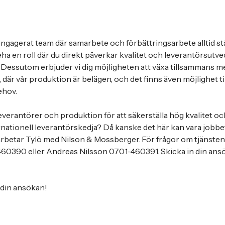
 engagerat team där samarbete och förbättringsarbete alltid st
a en roll där du direkt påverkar kvalitet och leverantörsutvec
ö. Dessutom erbjuder vi dig möjligheten att växa tillsammans m
 där vår produktion är belägen, och det finns även möjlighet til
ehov.
leverantörer och produktion för att säkerställa hög kvalitet o
nationell leverantörskedja? Då kanske det här kan vara jobbet 
rbetar Tylö med Nilson & Mossberger. För frågor om tjänsten
0390 eller Andreas Nilsson 0701-460391. Skicka in din ansö
din ansökan!