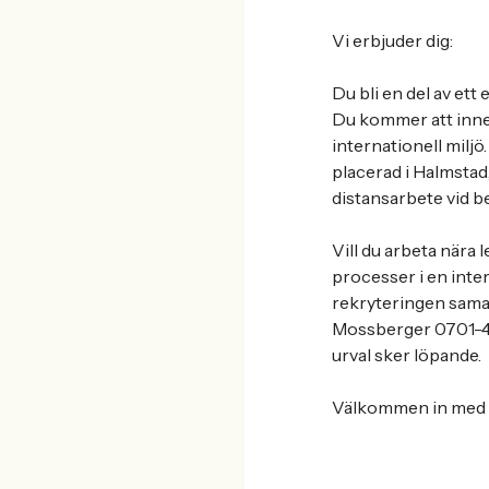
Vi erbjuder dig:
Du bli en del av ett
Du kommer att inneh
internationell milj
placerad i Halmstad,
distansarbete vid b
Vill du arbeta nära 
processer i en inter
rekryteringen sama
Mossberger 0701-46
urval sker löpande.
Välkommen in med 