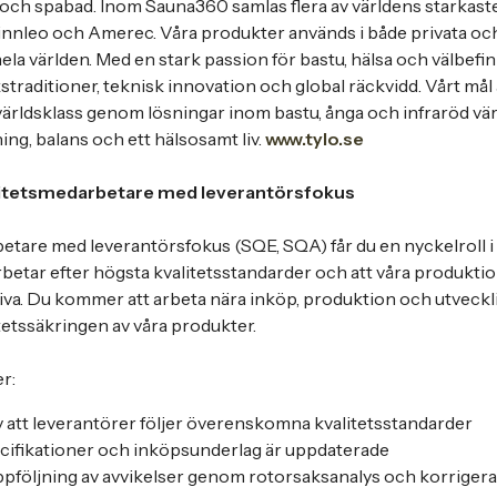
och spabad. Inom Sauna360 samlas flera av världens starkas
 Finnleo och Amerec. Våra produkter används i både privata o
ela världen. Med en stark passion för bastu, hälsa och välbe
traditioner, teknisk innovation och global räckvidd. Vårt mål 
världsklass genom lösningar inom bastu, ånga och infraröd v
ning, balans och ett hälsosamt liv.
www.tylo.se
litetsmedarbetare med leverantörsfokus
tare med leverantörsfokus (SQE, SQA) får du en nyckelroll i a
rbetar efter högsta kvalitetsstandarder och att våra produktio
va. Du kommer att arbeta nära inköp, produktion och utveckli
itetssäkringen av våra produkter.
r:
v att leverantörer följer överenskomna kvalitetsstandarder
pecifikationer och inköpsunderlag är uppdaterade
pföljning av avvikelser genom rotorsaksanalys och korriger