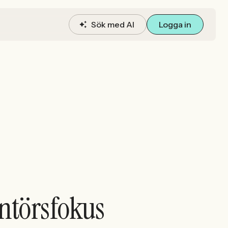
Sök med AI
Logga in
ntörsfokus