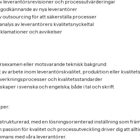
 leverantörsrevisioner och processutvärderingar
h godkännande av nya leverantörer
v outsourcing för att säkerställa processer
nalys av leverantörers kvalitetsnyckeltal
eklamationer och avvikelser
örsexamen eller motsvarande teknisk bakgrund
av arbete inom leverantörskvalitet, produktion eller kvalitet
illverkningsprocesser och kvalitetsstandarder
aper i svenska och engelska, både i tal och skrift
per:
 strukturerad, med en lösningsorienterad inställning som fr
assion för kvalitet och processutveckling driver dig att allti
ammans med våra leverantörer.