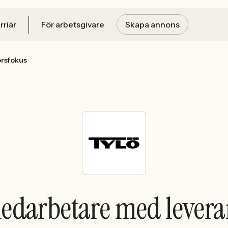
rriär
För arbetsgivare
Skapa annons
rsfokus
medarbetare med levera