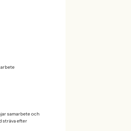
sarbete
ämjar samarbete och
d sträva efter