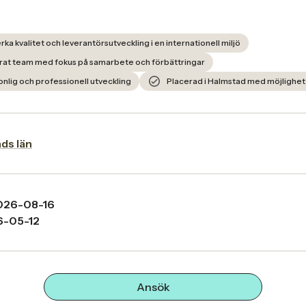
rka kvalitet och leverantörsutveckling i en internationell miljö
erat team med fokus på samarbete och förbättringar
sonlig och professionell utveckling
Placerad i Halmstad med möjlighet t
nds län
026-08-16
6-05-12
Ansök