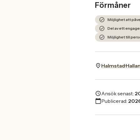
Förmåner
Möjlighet att påve
Del av ett engag
Möjlighet till per
Halmstad
Halla
Ansök senast:
2
Publicerad:
202