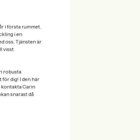
år i första rummet.
kling i en
ed oss. Tjänsten är
l visst
ch robusta
för dig! I den här
 kontakta Carin
kan snarast då