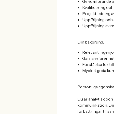
Genomförande av
Kvalificering oc
Projektledning a
Uppföljning och a
Uppföljning av r
Din bakgrund:
Relevant ingenj
Gärna erfarenhet 
Förståelse för t
Mycket goda kunsk
Personliga egenska
Du är analytisk och
kommunikation. Din p
förbättringar tills