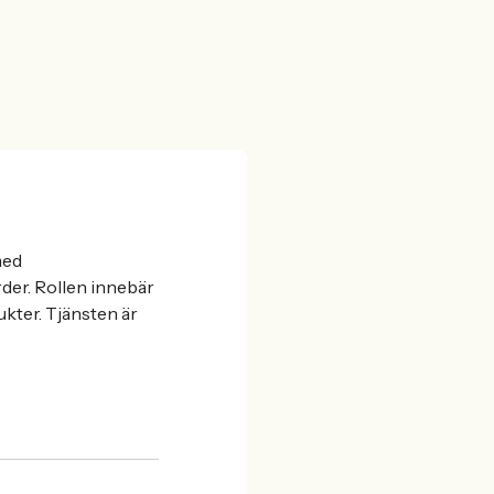
med
rder. Rollen innebär
kter. Tjänsten är