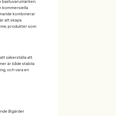
te bastuvarumärken,
ch kommersiella
finnande kombinerar
är att skapa
ärme, produkter som
tt säkerställa att
ner är både stabila
ng, och vara en
ande åtgärder