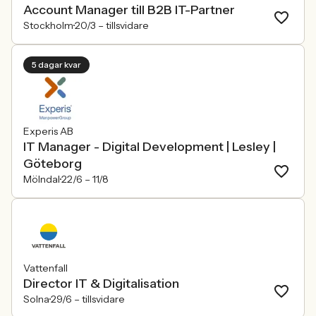
Account Manager till B2B IT-Partner
Stockholm
20/3 –
tillsvidare
5 dagar kvar
Experis AB
IT Manager - Digital Development | Lesley |
Göteborg
Mölndal
22/6 –
11/8
Vattenfall
Director IT & Digitalisation
Solna
29/6 –
tillsvidare