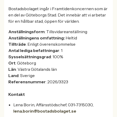
Bostadsbolaget ingår i Framtidenkoncernen som är
en del av Göteborgs Stad. Det innebär att vi arbetar
för en hållbar stad, öppen för världen.
Anställningsform
: Tillsvidareanställning
Anställningens omfattning:
Heltid
Tillträde
: Enligt överenskommelse
Antal lediga befattningar
: 1
Sysselsättningsgrad
: 100%
Ort
: Göteborg
Län
: Västra Götalands län
Land
: Sverige
Referensnummer
: 2026/3323
Kontakt
Lena Borin, Affärsstödschef, 031-7315030,
lena.borin@bostadsbolaget.se