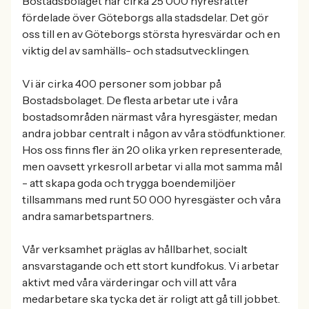
Bostadsbolaget har cirka 25 000 hyresrätter
fördelade över Göteborgs alla stadsdelar. Det gör
oss till en av Göteborgs största hyresvärdar och en
viktig del av samhälls- och stadsutvecklingen.
Vi är cirka 400 personer som jobbar på
Bostadsbolaget. De flesta arbetar ute i våra
bostadsområden närmast våra hyresgäster, medan
andra jobbar centralt i någon av våra stödfunktioner.
Hos oss finns fler än 20 olika yrken representerade,
men oavsett yrkesroll arbetar vi alla mot samma mål
- att skapa goda och trygga boendemiljöer
tillsammans med runt 50 000 hyresgäster och våra
andra samarbetspartners.
Vår verksamhet präglas av hållbarhet, socialt
ansvarstagande och ett stort kundfokus. Vi arbetar
aktivt med våra värderingar och vill att våra
medarbetare ska tycka det är roligt att gå till jobbet.