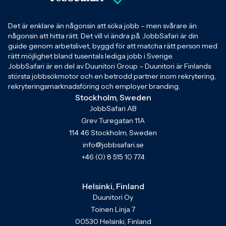
Det är enklare än någonsin att söka jobb – men svårare än
någonsin att hitta rätt. Det vill vi ändra på. JobbSafari är din
guide genom arbetslivet, byggd för att matcha rätt person med
rätt möjlighet bland tusentals lediga jobb i Sverige.
JobbSafari är en del av Duunitori Group – Duunitori är Finlands
största jobbsökmotor och en betrodd partner inom rekrytering,
rekryteringsmarknadsföring och employer branding.
Stockholm, Sweden
JobbSafari AB
Grev Turegatan 11A
114 46 Stockholm, Sweden
info@jobbsafari.se
+46 (0) 8 515 10 774
Helsinki, Finland
Duunitori Oy
Toinen Linja 7
00530 Helsinki, Finland