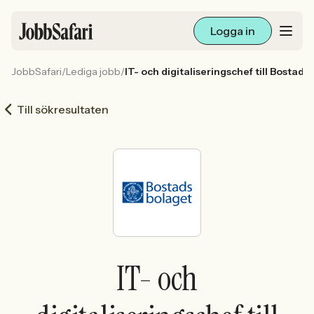
Logga in
JobbSafari
/
Lediga jobb
/
IT- och digitaliseringschef till Bostad
Lediga jobb
Till sökresultaten
Arbetsliv och karriär
För arbetsgivare
Skapa annons
Sök med AI
IT- och
Ny här? Skapa konto