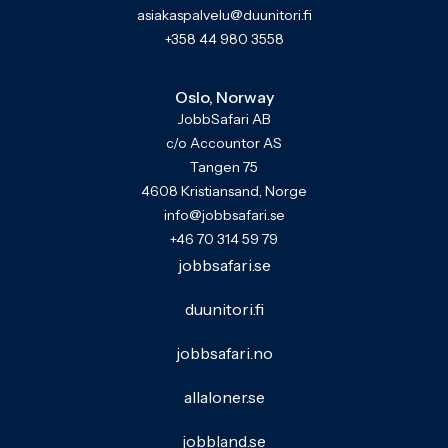
asiakaspalvelu@duunitori.fi
+358 44 980 3558
Oslo, Norway
JobbSafari AB
c/o Accountor AS
Tangen 75
4608 Kristiansand, Norge
info@jobbsafari.se
+46 70 314 59 79
jobbsafari.se
duunitori.fi
jobbsafari.no
allaloner.se
jobbland.se