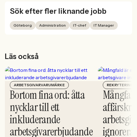
Sök efter fler liknande jobb
Göteborg
Administration
IT-chef
IT Manager
Läs också
ARBETSGIVARVARUMÄRKE
REKRYTERING
Bortom fina ord: åtta
Mångfald
nycklar till ett
affärskrit
inkluderande
arbetsgiv
arbetsgivarerbjudande
ignorera