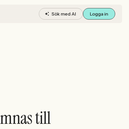
Sök med AI
Logga in
mnas till