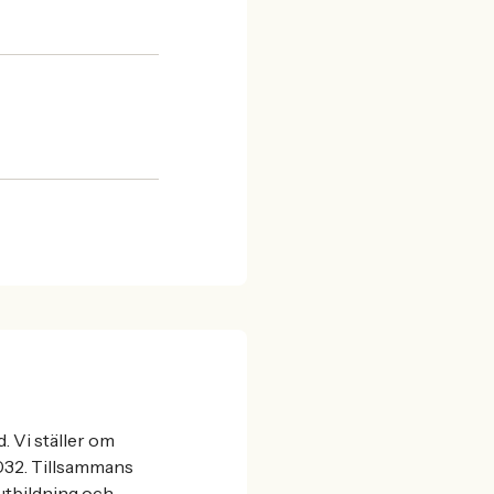
. Vi ställer om
032. Tillsammans
 utbildning och