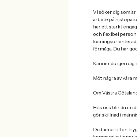
Vi söker dig som är
arbete på histopatol
har ett starkt engag
och flexibel person
lösningsorienterad,
förmåga. Du har goda
Känner du igen dig 
Möt några av våra 
Om Västra Götalan
Hos oss blir du en 
gör skillnad i männi
Du bidrar till en try
kommunikationer ska