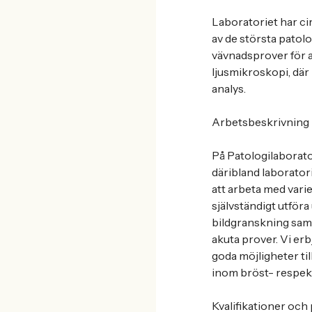
Laboratoriet har cir
av de största patolo
vävnadsprover för a
ljusmikroskopi, där
analys.
Arbetsbeskrivning
På Patologilaborato
däribland laborator
att arbeta med vari
självständigt utföra
bildgranskning samt
akuta prover. Vi e
goda möjligheter ti
inom bröst- respek
Kvalifikationer oc