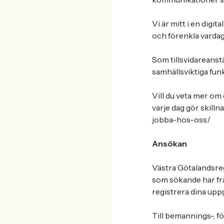
Vi är mitt i en digi
och förenkla varda
Som tillsvidareanst
samhällsviktiga funk
Vill du veta mer o
varje dag gör skilln
jobba-hos-oss/
Ansökan
Västra Götalandsreg
som sökande har frå
registrera dina upp
Till bemannings-, fö