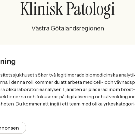
Klinisk Patologi
Västra Götalandsregionen
ning
itetssjukhuset söker två legitimerade biomedicinska analytike
rna. I denna roll kommer du att arbeta med cell- och vävnadspr
ra olika laboratorieanalyser. Tjänsten är placerad inom bröst
ektionerna och fokuserar på digitalisering och utveckling i
eten. Du kommer att ingå i ett team med olika yrkeskategorier
annonsen