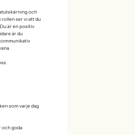
ratutskärning och
rollen ser vi att du
Du är en positiv
idare är du
d kommunikativ
vana.
oss.
rken som varje dag
ur och goda