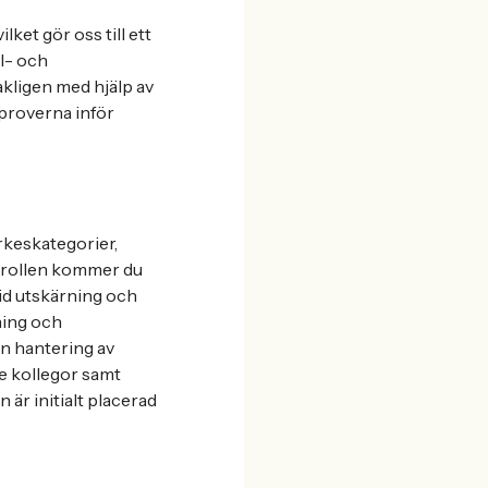
ket gör oss till ett
ll- och
akligen med hjälp av
sproverna inför
rkeskategorier,
I rollen kommer du
vid utskärning och
ning och
n hantering av
e kollegor samt
är initialt placerad