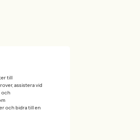
r till
over, assistera vid
- och
nom
 och bidra till en