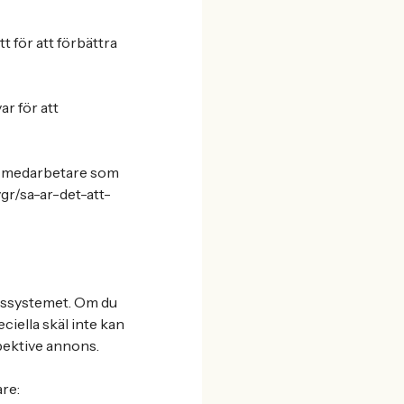
t för att förbättra
r för att
ta medarbetare som
vgr/sa-ar-det-att-
ngssystemet. Om du
iella skäl inte kan
spektive annons.
are: