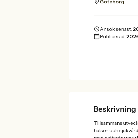
Göteborg
Ansök senast:
2
Publicerad:
202
Beskrivning
Tillsammans utveckl
hälso- och sjukvår
med patienterna arbe