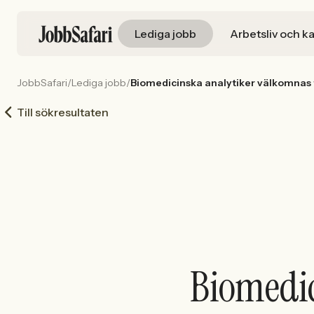
Lediga jobb
Arbetsliv och ka
JobbSafari
/
Lediga jobb
/
Biomedicinska analytiker välkomnas ti
Till sökresultaten
Biomedic