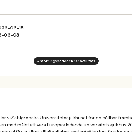
026-06-15
6-06-03
Ansökningsperioden har avslutats
ar vi Sahlgrenska Universitetssjukhuset för en hållbar framtid
den med målet att vara Europas ledande universitetssjukhus 2
tar vi för kvalitet, tillgänglighet, patientsäkerhet, forskning,