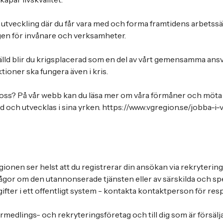
tal utveckling där du får vara med och forma framtidens arbetssät
gen för invånare och verksamheter.
älld blir du krigsplacerad som en del av vårt gemensamma ansva
tioner ska fungera även i kris.
m oss? På vår webb kan du läsa mer om våra förmåner och mö
ad och utvecklas i sina yrken. https://www.vgregion.se/jobba-i-
ionen ser helst att du registrerar din ansökan via rekryteri
gor om den utannonserade tjänsten eller av särskilda och spec
gifter i ett offentligt system - kontakta kontaktperson för re
rmedlings- och rekryteringsföretag och till dig som är försälj