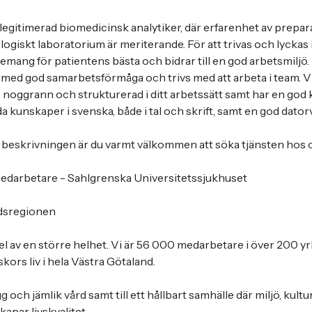
 legitimerad biomedicinsk analytiker, där erfarenhet av prepa
ogiskt laboratorium är meriterande. För att trivas och lyckas i 
emang för patientens bästa och bidrar till en god arbetsmiljö. 
 med god samarbetsförmåga och trivs med att arbeta i team. V
 noggrann och strukturerad i ditt arbetssätt samt har en go
 kunskaper i svenska, både i tal och skrift, samt en god dator
i beskrivningen är du varmt välkommen att söka tjänsten hos 
medarbetare - Sahlgrenska Universitetssjukhuset
dsregionen
del av en större helhet. Vi är 56 000 medarbetare i över 200 y
skors liv i hela Västra Götaland.
gg och jämlik vård samt till ett hållbart samhälle där miljö, kult
par livskvalitet.