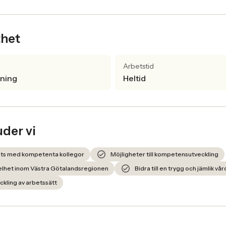
thet
Arbetstid
lning
Heltid
uder vi
ats med kompetenta kollegor
Möjligheter till kompetensutveckling
helhet inom Västra Götalandsregionen
Bidra till en trygg och jämlik vår
eckling av arbetssätt