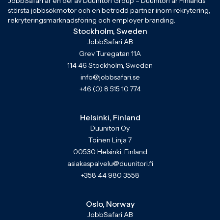
JobbSafari är en del av Duunitori Group – Duunitori är Finlands
största jobbsökmotor och en betrodd partner inom rekrytering,
rekryteringsmarknadsföring och employer branding.
Stockholm, Sweden
JobbSafari AB
Grev Turegatan 11A
114 46 Stockholm, Sweden
info@jobbsafari.se
+46 (0) 8 515 10 774
Helsinki, Finland
Duunitori Oy
Toinen Linja 7
00530 Helsinki, Finland
asiakaspalvelu@duunitori.fi
+358 44 980 3558
Oslo, Norway
JobbSafari AB