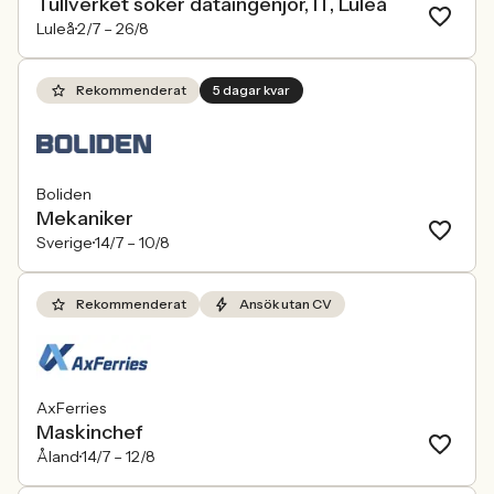
Tullverket söker dataingenjör, IT, Luleå
Luleå
2/7 –
26/8
Rekommenderat
5 dagar kvar
Boliden
Mekaniker
Sverige
14/7 –
10/8
Rekommenderat
Ansök utan CV
AxFerries
Maskinchef
Åland
14/7 –
12/8