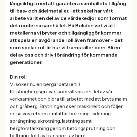
långsiktigt med att garantera samhällets tillgång
till bas- och ädelmetaller. I ett sekel har vårt
arbete varit en del av de värdekedjor som format
det moderna samhället. På Boliden vet vi att
metallerna vi bryter och tillgängliggör kommer
att spela en avgörande roll även framöver - det
som spelar roll är hur vi framställer dem. Bli en
del av oss och driv förändring för kommande
generationer.
Din roll
Vi söker nu en bergarbetare till
Kristinebergsgruvan som vill vara en del av vår
verksamhet och bidra till arbetet med att bryta malm
och gråberg. Brytningen sker maskinellt och följer
en salvcykel som omfattar borrning, laddning,
sprängning, skrotning, lastning samt
bergförstärkning genom betongsprutning och
bultning, följt av transport av berg.