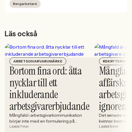
Bergarbetare
Läs också
ARBETSGIVARVARUMÄRKE
REKRYTERING
Bortom fina ord: åtta
Mångfald
nycklar till ett
affärskrit
inkluderande
arbetsgiv
arbetsgivarerbjudande
ignorera
Mångfald i arbetsgivarkommunikation
Det senaste dece
börjar inte med en formulering på
kvinnor inom tech 
Lästid 7 min
Lästid 6 min
karriärsidan. Den börjar i hur rekryteringen
stadigt på 30%. S