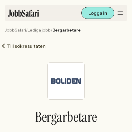
Logga in
JobbSafari
/
Lediga jobb
/
Bergarbetare
Lediga jobb
Till sökresultaten
Arbetsliv och karriär
För arbetsgivare
Skapa annons
Sök med AI
Bergarbetare
Ny här? Skapa konto