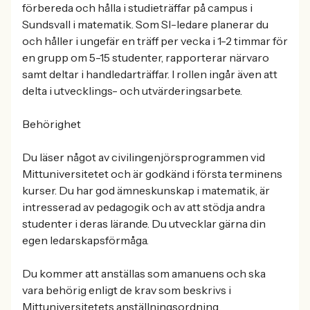
förbereda och hålla i studieträffar på campus i
Sundsvall i matematik. Som SI-ledare planerar du
och håller i ungefär en träff per vecka i 1-2 timmar för
en grupp om 5-15 studenter, rapporterar närvaro
samt deltar i handledarträffar. I rollen ingår även att
delta i utvecklings- och utvärderingsarbete.
Behörighet
Du läser något av civilingenjörsprogrammen vid
Mittuniversitetet och är godkänd i första terminens
kurser. Du har god ämneskunskap i matematik, är
intresserad av pedagogik och av att stödja andra
studenter i deras lärande. Du utvecklar gärna din
egen ledarskapsförmåga.
Du kommer att anställas som amanuens och ska
vara behörig enligt de krav som beskrivs i
Mittuniversitetets anställningsordning.