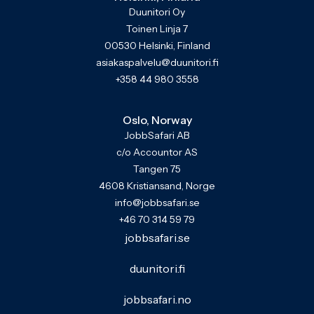
Duunitori Oy
Toinen Linja 7
00530 Helsinki, Finland
asiakaspalvelu@duunitori.fi
+358 44 980 3558
Oslo, Norway
JobbSafari AB
c/o Accountor AS
Tangen 75
4608 Kristiansand, Norge
info@jobbsafari.se
+46 70 314 59 79
jobbsafari.se
duunitori.fi
jobbsafari.no