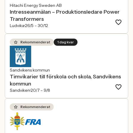
Hitachi Energy Sweden AB
Intresseanmälan – Produktionsledare Power
Transformers
Ludvika
26/5 –
30/12
Rekommenderat
1 dag kvar
Sandvikens kommun
Timvikarier till förskola och skola, Sandvikens
kommun
Sandviken
20/7 –
9/8
Rekommenderat