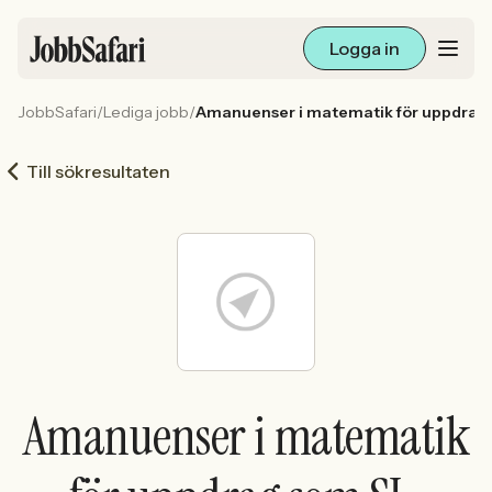
Logga in
JobbSafari
/
Lediga jobb
/
Amanuenser i matematik för uppdrag 
Lediga jobb
Till sökresultaten
Arbetsliv och karriär
För arbetsgivare
Skapa annons
Sök med AI
Amanuenser i matematik
Ny här? Skapa konto