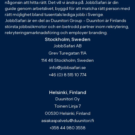
någonsin att hitta rätt. Det vill vi ändra på. JobbSafari är din
guide genom arbetslivet, byggd för att matcha rätt person med
rätt möjlighet bland tusentals lediga jobb i Sverige.
JobbSafari är en del av Duunitori Group – Duunitori är Finlands
största jobbsökmotor och en betrodd partner inom rekrytering,
rekryteringsmarknadsföring och employer branding.
Stockholm, Sweden
JobbSafari AB
Grev Turegatan 11A
114 46 Stockholm, Sweden
info@jobbsafari.se
+46 (0) 8 515 10 774
Helsinki, Finland
Duunitori Oy
Toinen Linja 7
00530 Helsinki, Finland
asiakaspalvelu@duunitori.fi
+358 44 980 3558