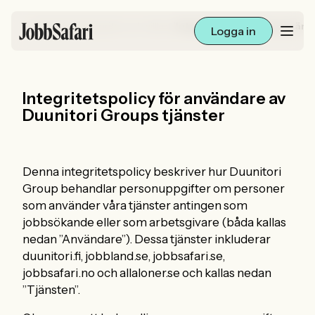
/
/
Jobbsafari
Integritet och villkor
Integritetspolicy för använd
Logga in
Lediga jobb
Integritetspolicy för användare av
Duunitori Groups tjänster
Arbetsliv och karriär
För arbetsgivare
Denna integritetspolicy beskriver hur Duunitori
Skapa annons
Group behandlar personuppgifter om personer
som använder våra tjänster antingen som
jobbsökande eller som arbetsgivare (båda kallas
Sök med AI
nedan ”Användare”). Dessa tjänster inkluderar
duunitori.fi, jobbland.se, jobbsafari.se,
Ny här? Skapa konto
jobbsafari.no och allaloner.se och kallas nedan
”Tjänsten”.