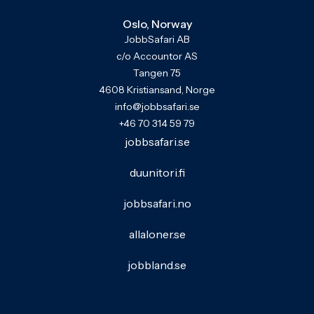
Oslo, Norway
JobbSafari AB
c/o Accountor AS
Tangen 75
4608 Kristiansand, Norge
info@jobbsafari.se
+46 70 314 59 79
jobbsafari.se
duunitori.fi
jobbsafari.no
allaloner.se
jobbland.se