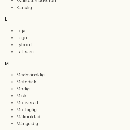
Kvalitetsmedveten
Känslig
L
Lojal
Lugn
Lyhörd
Lättsam
M
Medmänsklig
Metodisk
Modig
Mjuk
Motiverad
Mottaglig
Målinriktad
Mångsidig