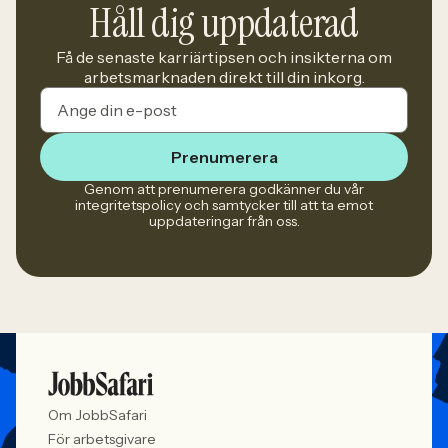
Håll dig uppdaterad
Få de senaste karriärtipsen och insikterna om
arbetsmarknaden direkt till din inkorg.
Prenumerera
Genom att prenumerera godkänner du vår
integritetspolicy och samtycker till att ta emot
uppdateringar från oss.
Om JobbSafari
För arbetsgivare