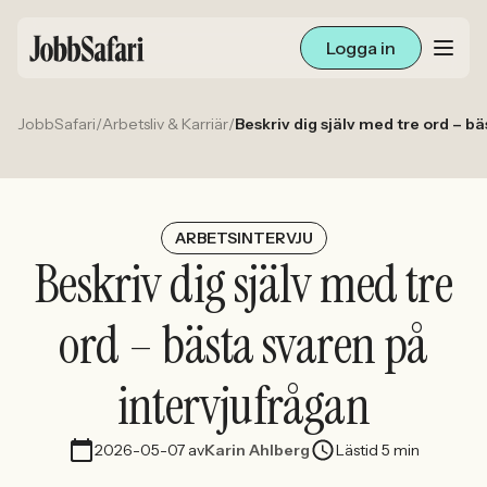
Logga in
JobbSafari
/
Arbetsliv & Karriär
/
Beskriv dig själv med tre ord – b
Lediga jobb
Arbetsliv och karriär
För arbetsgivare
ARBETSINTERVJU
Beskriv dig själv med tre
Skapa annons
ord – bästa svaren på
Sök med AI
intervjufrågan
Ny här? Skapa konto
2026-05-07
av
Karin Ahlberg
Lästid 5 min