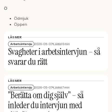
Ö
Ödmjuk
Öppen
LÄS MER
Arbetsintervju
2026-05-07
Lästid 6 min
Svagheter i arbetsintervjun – så
svarar du rätt
LÄS MER
Arbetsintervju
2026-05-07
Lästid 7 min
”Berätta om dig själv” – så
inleder du intervjun med