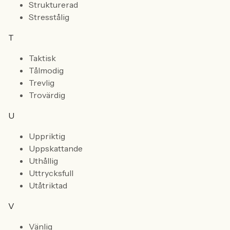
Strukturerad
Stresstålig
T
Taktisk
Tålmodig
Trevlig
Trovärdig
U
Uppriktig
Uppskattande
Uthållig
Uttrycksfull
Utåtriktad
V
Vänlig