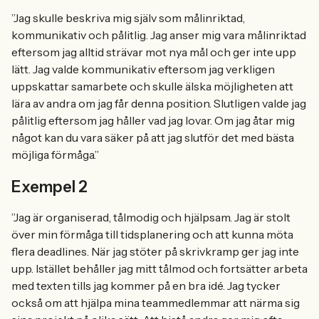
”Jag skulle beskriva mig själv som målinriktad,
kommunikativ och pålitlig. Jag anser mig vara målinriktad
eftersom jag alltid strävar mot nya mål och ger inte upp
lätt. Jag valde kommunikativ eftersom jag verkligen
uppskattar samarbete och skulle älska möjligheten att
lära av andra om jag får denna position. Slutligen valde jag
pålitlig eftersom jag håller vad jag lovar. Om jag åtar mig
något kan du vara säker på att jag slutför det med bästa
möjliga förmåga.”
Exempel 2
”Jag är organiserad, tålmodig och hjälpsam. Jag är stolt
över min förmåga till tidsplanering och att kunna möta
flera deadlines. När jag stöter på skrivkramp ger jag inte
upp. Istället behåller jag mitt tålmod och fortsätter arbeta
med texten tills jag kommer på en bra idé. Jag tycker
också om att hjälpa mina teammedlemmar att närma sig