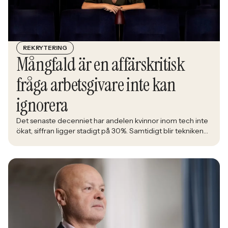
REKRYTERING
Mångfald är en affärskritisk
fråga arbetsgivare inte kan
ignorera
Det senaste decenniet har andelen kvinnor inom tech inte
ökat, siffran ligger stadigt på 30%. Samtidigt blir tekniken
en allt större del av det samhälle alla ska leva i. Åsa
Johansen, direktör på nätverket Women in Tech, menar att
den låga andelen kvinnor inom branschen är en ren
affärsrisk.