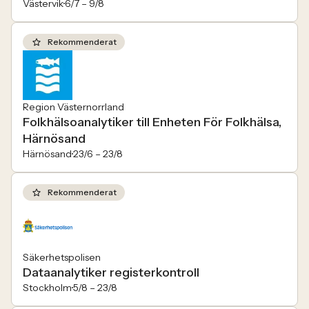
Västervik
6/7 –
9/8
Rekommenderat
Region Västernorrland
Folkhälsoanalytiker till Enheten För Folkhälsa,
Härnösand
Härnösand
23/6 –
23/8
Rekommenderat
Säkerhetspolisen
Dataanalytiker registerkontroll
Stockholm
5/8 –
23/8