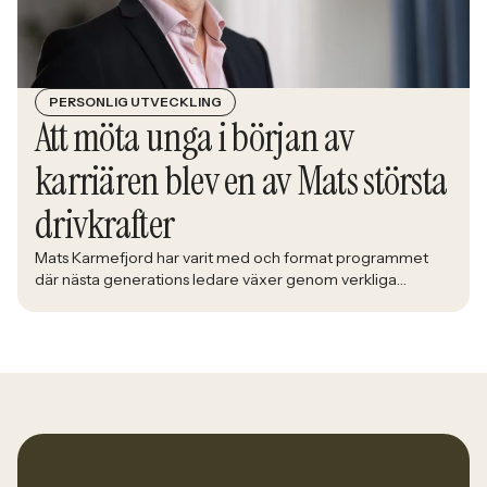
PERSONLIG UTVECKLING
Att möta unga i början av
karriären blev en av Mats största
drivkrafter
Mats Karmefjord har varit med och format programmet
där nästa generations ledare växer genom verkliga
utmaningar. När han möter deltagarna i Bolidens Graduate
Program ser han framtiden ta form framför sig. Med lång
erfarenhet av att utveckla ledare fick han uppdraget att
utveckla ett program där teori möter praktik och
deltagarna förbereds för yrkeslivet. – […]