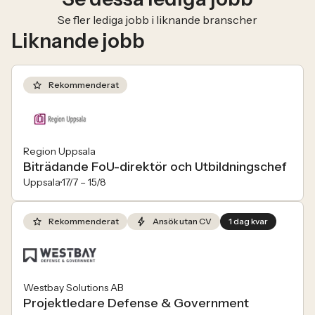
Se fler lediga jobb i liknande branscher
Liknande jobb
Rekommenderat
Region Uppsala
Biträdande FoU-direktör och Utbildningschef
Uppsala
17/7 –
15/8
Rekommenderat
Ansök utan CV
1 dag kvar
Westbay Solutions AB
Projektledare Defense & Government