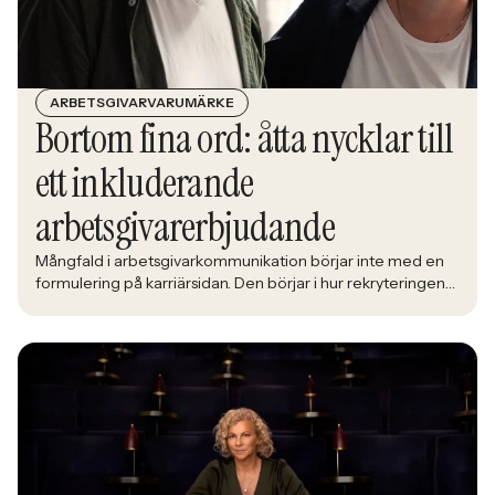
ARBETSGIVARVARUMÄRKE
Bortom fina ord: åtta nycklar till
ett inkluderande
arbetsgivarerbjudande
Mångfald i arbetsgivarkommunikation börjar inte med en
formulering på karriärsidan. Den börjar i hur rekryteringen
faktiskt fungerar: vem som får syn på jobbet, vem som
vågar söka och vilka meriter som räknas. När kandidater blir
mer medvetna, regelverken skärps och konkurrensen om
rätt kompetens förändras räcker det inte längre att säga
att alla är välkomna. Arbetsgivare behöver kunna visa vad
det betyder i praktiken.