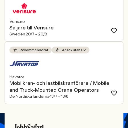
Verisure
Säljare till Verisure
Sweden
20/7 –
20/8
Rekommenderat
Ansök utan CV
Havator
Mobilkran- och lastbilskranförare / Mobile
and Truck-Mounted Crane Operators
De Nordiska länderna
13/7 –
13/8