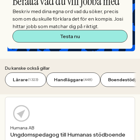
Berätta vad du vill jobba med
Beskriv med dina egna ord vad du söker, precis
som om du skulle förklara det för en kompis. Josi
hittar jobb som matchar dig på riktigt.
Testa nu
Du kanske också gillar
Lärare
Handläggare
Boendestödja
(1 323)
(448)
Humana AB
Ungdomspedagog till Humanas stödboende