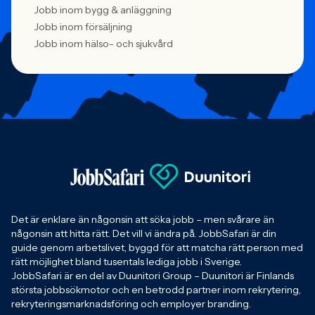
Jobb inom bygg & anläggning
Jobb inom försäljning
Jobb inom hälso- och sjukvård
Det är enklare än någonsin att söka jobb – men svårare än
någonsin att hitta rätt. Det vill vi ändra på. JobbSafari är din
guide genom arbetslivet, byggd för att matcha rätt person med
rätt möjlighet bland tusentals lediga jobb i Sverige.
JobbSafari är en del av Duunitori Group – Duunitori är Finlands
största jobbsökmotor och en betrodd partner inom rekrytering,
rekryteringsmarknadsföring och employer branding.