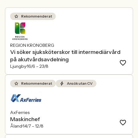
Rekommenderat
REGION KRONOBERG
Vi söker sjuksköterskor till intermediärvård
på akutvårdsavdelning
Ljungby
16/6 –
23/8
Rekommenderat
Ansök utan CV
AxFerries
Maskinchef
Åland
14/7 –
12/8