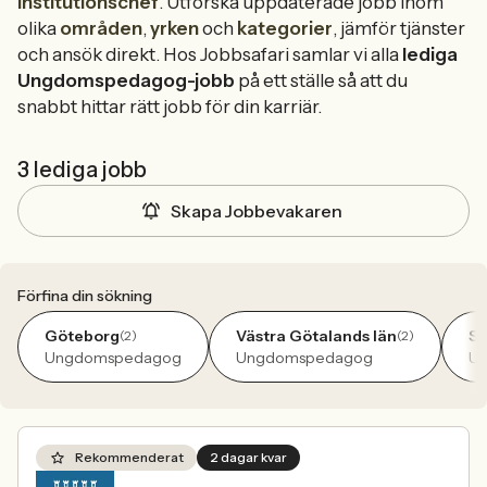
Institutionschef
. Utforska uppdaterade jobb inom
olika
områden
,
yrken
och
kategorier
, jämför tjänster
och ansök direkt. Hos Jobbsafari samlar vi alla
lediga
Ungdomspedagog-jobb
på ett ställe så att du
snabbt hittar rätt jobb för din karriär.
3 lediga jobb
Skapa Jobbevakaren
Förfina din sökning
Göteborg
Västra Götalands län
Sa
(2)
(2)
Ungdomspedagog
Ungdomspedagog
U
Rekommenderat
2 dagar kvar