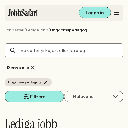
Logga in
/
/
Jobbsafari
Lediga jobb
Ungdomspedagog
Lediga jobb
Arbetsliv och karriär
För arbetsgivare
Rensa alla
Skapa annons
Ungdomspedagog
Relevans
Sök med AI
Filtrera
Ny här? Skapa konto
Lediga jobb