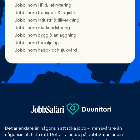
Jobb inom HR & rekrytering
Jobb inom transport & logistik
Jobb inom industri & tillverkning
Jobb inom marknadsföring
Jobb inom bygg & anläggning
Jobb inom försäljning
Jobb inom hälso- och sjukvård
Det är enklare än någonsin att söka jobb – men svårare än
någonsin att hitta rätt. Det vill vi ändra på. JobbSafari är din