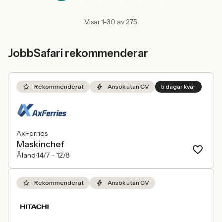
Visar 1-30 av 275.
JobbSafari rekommenderar
Rekommenderat
Ansök utan CV
5 dagar kvar
AxFerries
Maskinchef
Åland
14/7 –
12/8
Rekommenderat
Ansök utan CV