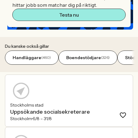
hittar jobb som matchar dig på riktigt.
Testa nu
Du kanske också gillar
Handläggare
Boendestödjare
Stöda
(460)
(326)
Stockholms stad
Uppsökande socialsekreterare
Stockholm
6/8 –
31/8