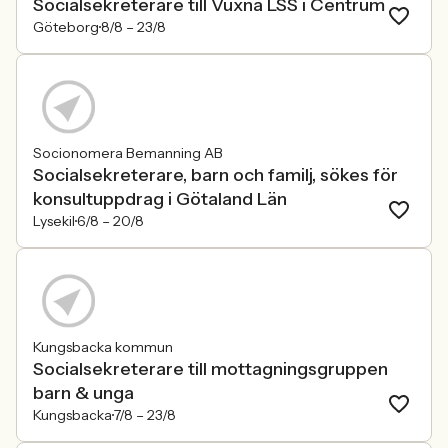
Socialsekreterare till Vuxna LSS i Centrum
Göteborg
8/8 –
23/8
Socionomera Bemanning AB
Socialsekreterare, barn och familj, sökes för
konsultuppdrag i Götaland Län
Lysekil
6/8 –
20/8
Kungsbacka kommun
Socialsekreterare till mottagningsgruppen
barn & unga
Kungsbacka
7/8 –
23/8