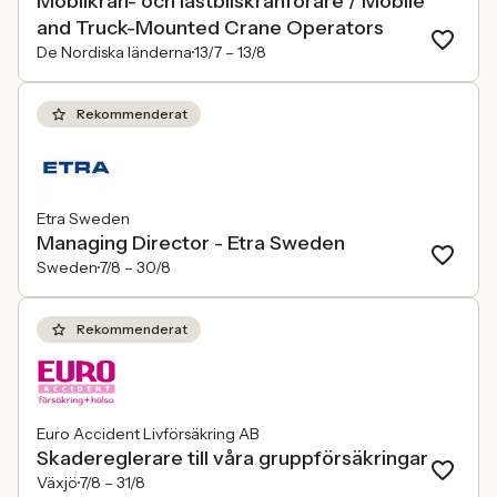
Mobilkran- och lastbilskranförare / Mobile
and Truck-Mounted Crane Operators
De Nordiska länderna
13/7 –
13/8
Rekommenderat
Etra Sweden
Managing Director - Etra Sweden
Sweden
7/8 –
30/8
Rekommenderat
Euro Accident Livförsäkring AB
Skadereglerare till våra gruppförsäkringar
Växjö
7/8 –
31/8