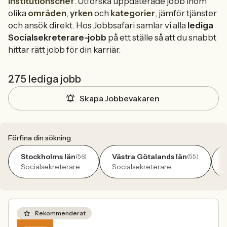
Institutionschef
. Utforska uppdaterade jobb inom
olika
områden
,
yrken
och
kategorier
, jämför tjänster
och ansök direkt. Hos Jobbsafari samlar vi alla
lediga
Socialsekreterare-jobb
på ett ställe så att du snabbt
hittar rätt jobb för din karriär.
275 lediga jobb
Skapa Jobbevakaren
Förfina din sökning
Stockholms län
Västra Götalands län
(56)
(55)
Socialsekreterare
Socialsekreterare
Rekommenderat