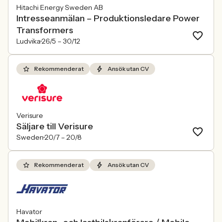
Hitachi Energy Sweden AB
Intresseanmälan – Produktionsledare Power
Transformers
Ludvika
26/5 –
30/12
Rekommenderat
Ansök utan CV
Verisure
Säljare till Verisure
Sweden
20/7 –
20/8
Rekommenderat
Ansök utan CV
Havator