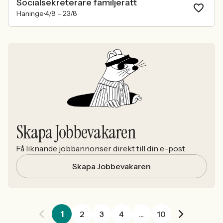
Socialsekreterare familjerätt
Haninge
4/8 –
23/8
Skapa Jobbevakaren
Få liknande jobbannonser direkt till din e-post.
Skapa Jobbevakaren
1
2
3
4
...
10