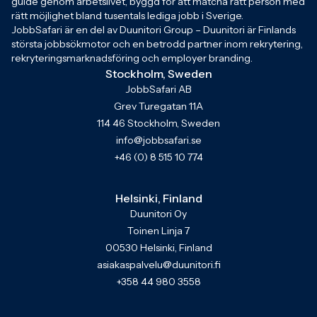
guide genom arbetslivet, byggd för att matcha rätt person med
rätt möjlighet bland tusentals lediga jobb i Sverige.
JobbSafari är en del av Duunitori Group – Duunitori är Finlands
största jobbsökmotor och en betrodd partner inom rekrytering,
rekryteringsmarknadsföring och employer branding.
Stockholm, Sweden
JobbSafari AB
Grev Turegatan 11A
114 46 Stockholm, Sweden
info@jobbsafari.se
+46 (0) 8 515 10 774
Helsinki, Finland
Duunitori Oy
Toinen Linja 7
00530 Helsinki, Finland
asiakaspalvelu@duunitori.fi
+358 44 980 3558