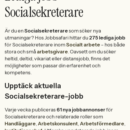
Socialsekreterare
Är du en
Socialsekreterare
som söker nya
utmaningar? Hos Jobbsafari hittar du
275 lediga jobb
för Socialsekreterare inom
Socialt arbete
– hos både
stora och små
arbetsgivare
. Oavsett om du söker
heltid, deltid, vikariat eller distansjobb, finns det
möjligheter som passar din erfarenhet och
kompetens.
Upptäck aktuella
Socialsekreterare-jobb
Varje vecka publiceras
61 nya jobbannonser
för
Socialsekreterare och relaterade roller som
Handläggare
,
Arbetskonsulent
,
Arbetsförmedlare
,