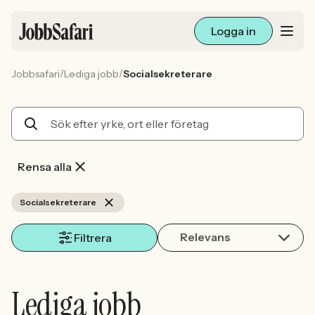
Logga in
/
/
Jobbsafari
Lediga jobb
Socialsekreterare
Lediga jobb
Arbetsliv och karriär
För arbetsgivare
Rensa alla
Skapa annons
Socialsekreterare
Relevans
Sök med AI
Filtrera
Ny här? Skapa konto
Lediga jobb