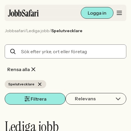
Logga in
/
/
Jobbsafari
Lediga jobb
Spelutvecklare
Lediga jobb
Arbetsliv och karriär
För arbetsgivare
Rensa alla
Skapa annons
Spelutvecklare
Relevans
Sök med AI
Filtrera
Ny här? Skapa konto
Lediga jobb