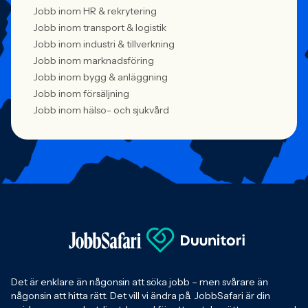
Jobb inom HR & rekrytering
Jobb inom transport & logistik
Jobb inom industri & tillverkning
Jobb inom marknadsföring
Jobb inom bygg & anläggning
Jobb inom försäljning
Jobb inom hälso- och sjukvård
Det är enklare än någonsin att söka jobb – men svårare än
någonsin att hitta rätt. Det vill vi ändra på. JobbSafari är din