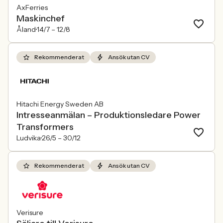
AxFerries
Maskinchef
Åland
14/7 –
12/8
Rekommenderat
Ansök utan CV
Hitachi Energy Sweden AB
Intresseanmälan – Produktionsledare Power
Transformers
Ludvika
26/5 –
30/12
Rekommenderat
Ansök utan CV
Verisure