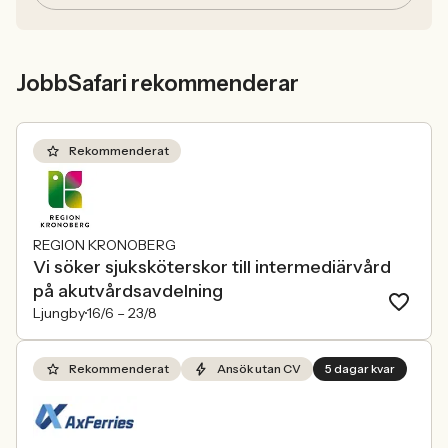
JobbSafari rekommenderar
Rekommenderat
REGION KRONOBERG
Vi söker sjuksköterskor till intermediärvård
på akutvårdsavdelning
Ljungby
16/6 –
23/8
Rekommenderat
Ansök utan CV
5 dagar kvar