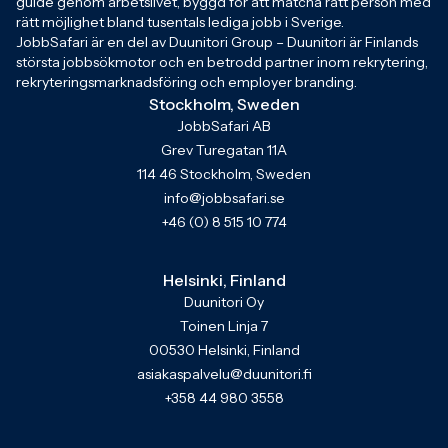
guide genom arbetslivet, byggd för att matcha rätt person med
rätt möjlighet bland tusentals lediga jobb i Sverige.
JobbSafari är en del av Duunitori Group – Duunitori är Finlands
största jobbsökmotor och en betrodd partner inom rekrytering,
rekryteringsmarknadsföring och employer branding.
Stockholm, Sweden
JobbSafari AB
Grev Turegatan 11A
114 46 Stockholm, Sweden
info@jobbsafari.se
+46 (0) 8 515 10 774
Helsinki, Finland
Duunitori Oy
Toinen Linja 7
00530 Helsinki, Finland
asiakaspalvelu@duunitori.fi
+358 44 980 3558