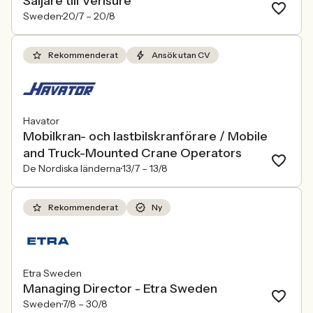
Säljare till Verisure
Sweden
20/7 –
20/8
Rekommenderat
Ansök utan CV
Havator
Mobilkran- och lastbilskranförare / Mobile
and Truck-Mounted Crane Operators
De Nordiska länderna
13/7 –
13/8
Rekommenderat
Ny
Etra Sweden
Managing Director - Etra Sweden
Sweden
7/8 –
30/8