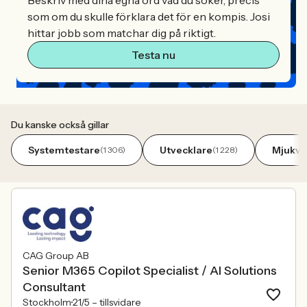
Beskriv med dina egna ord vad du söker, precis
som om du skulle förklara det för en kompis. Josi
hittar jobb som matchar dig på riktigt.
Testa nu
Du kanske också gillar
Systemtestare
Utvecklare
Mjukva
(1 306)
(1 228)
CAG Group AB
Senior M365 Copilot Specialist / AI Solutions
Consultant
Stockholm
21/5 –
tillsvidare