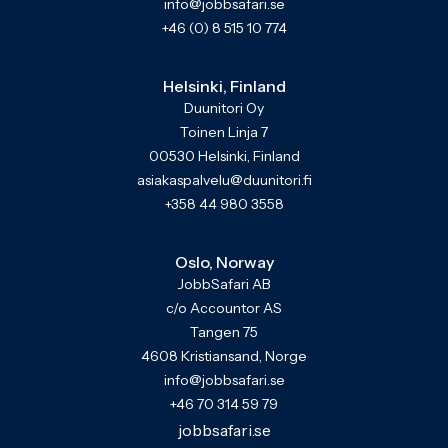
info@jobbsafari.se
+46 (0) 8 515 10 774
Helsinki, Finland
Duunitori Oy
Toinen Linja 7
00530 Helsinki, Finland
asiakaspalvelu@duunitori.fi
+358 44 980 3558
Oslo, Norway
JobbSafari AB
c/o Accountor AS
Tangen 75
4608 Kristiansand, Norge
info@jobbsafari.se
+46 70 314 59 79
jobbsafari.se