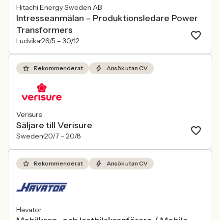
Hitachi Energy Sweden AB
Intresseanmälan – Produktionsledare Power
Transformers
Ludvika
26/5 –
30/12
Rekommenderat
Ansök utan CV
Verisure
Säljare till Verisure
Sweden
20/7 –
20/8
Rekommenderat
Ansök utan CV
Havator