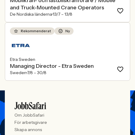
Mobilkran- och lastbilskranförare / Mobile
and Truck-Mounted Crane Operators
De Nordiska länderna
13/7 –
13/8
Rekommenderat
Ny
Etra Sweden
Managing Director - Etra Sweden
Sweden
7/8 –
30/8
Om JobbSafari
För arbetsgivare
Skapa annons