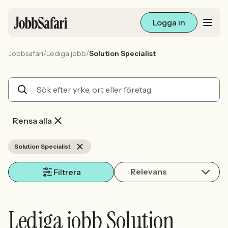
Logga in
/
/
Jobbsafari
Lediga jobb
Solution Specialist
Lediga jobb
Arbetsliv och karriär
För arbetsgivare
Rensa alla
Skapa annons
Solution Specialist
Relevans
Sök med AI
Filtrera
Ny här? Skapa konto
Lediga jobb Solution