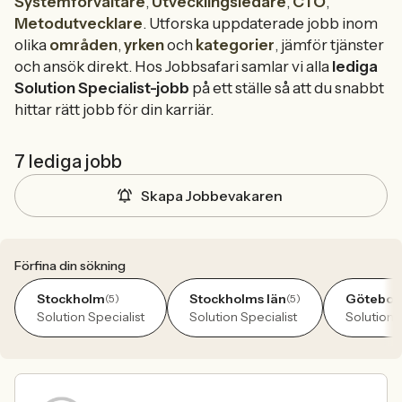
Systemförvaltare
,
Utvecklingsledare
,
CTO
,
Metodutvecklare
. Utforska uppdaterade jobb inom
olika
områden
,
yrken
och
kategorier
, jämför tjänster
och ansök direkt. Hos Jobbsafari samlar vi alla
lediga
Solution Specialist-jobb
på ett ställe så att du snabbt
hittar rätt jobb för din karriär.
7 lediga jobb
Skapa Jobbevakaren
Förfina din sökning
Stockholm
Stockholms län
Götebor
(5)
(5)
Solution Specialist
Solution Specialist
Solution 