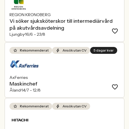
REGION KRONOBERG
Vi söker sjuksköterskor till intermediärvård
på akutvårdsavdelning
Ljungby
16/6 –
23/8
Rekommenderat
Ansök utan CV
5 dagar kvar
AxFerries
Maskinchef
Åland
14/7 –
12/8
Rekommenderat
Ansök utan CV