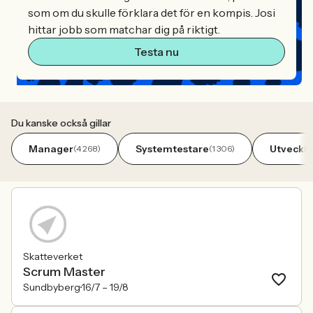
som om du skulle förklara det för en kompis. Josi
hittar jobb som matchar dig på riktigt.
Testa nu
Du kanske också gillar
Manager
Systemtestare
Utveckla
(4 268)
(1 306)
Skatteverket
Scrum Master
Sundbyberg
16/7 –
19/8