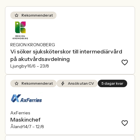
Rekommenderat
REGION KRONOBERG
Vi söker sjuksköterskor till intermediärvård
på akutvårdsavdelning
Ljungby
16/6 –
23/8
Rekommenderat
Ansök utan CV
5 dagar kvar
AxFerries
Maskinchef
Åland
14/7 –
12/8