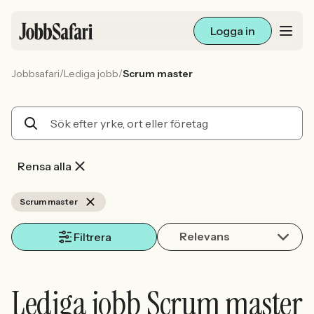
Logga in
/
/
Jobbsafari
Lediga jobb
Scrum master
Lediga jobb
Arbetsliv och karriär
För arbetsgivare
Rensa alla
Skapa annons
Scrum master
Relevans
Sök med AI
Filtrera
Ny här? Skapa konto
Lediga jobb Scrum master