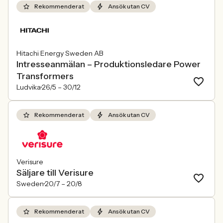
Rekommenderat
Ansök utan CV
Hitachi Energy Sweden AB
Intresseanmälan – Produktionsledare Power
Transformers
Ludvika
26/5 –
30/12
Rekommenderat
Ansök utan CV
Verisure
Säljare till Verisure
Sweden
20/7 –
20/8
Rekommenderat
Ansök utan CV