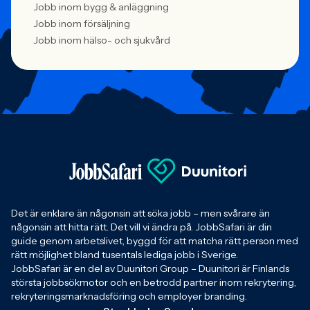
Jobb inom bygg & anläggning
Jobb inom försäljning
Jobb inom hälso- och sjukvård
Det är enklare än någonsin att söka jobb – men svårare än
någonsin att hitta rätt. Det vill vi ändra på. JobbSafari är din
guide genom arbetslivet, byggd för att matcha rätt person med
rätt möjlighet bland tusentals lediga jobb i Sverige.
JobbSafari är en del av Duunitori Group – Duunitori är Finlands
största jobbsökmotor och en betrodd partner inom rekrytering,
rekryteringsmarknadsföring och employer branding.