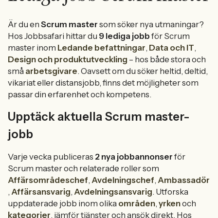
Är du en
Scrum master
som söker nya utmaningar?
Hos Jobbsafari hittar du
9 lediga jobb
för Scrum
master inom
Ledande befattningar
,
Data och IT
,
Design och produktutveckling
– hos både stora och
små
arbetsgivare
. Oavsett om du söker heltid, deltid,
vikariat eller distansjobb, finns det möjligheter som
passar din erfarenhet och kompetens.
Upptäck aktuella Scrum master-
jobb
Varje vecka publiceras
2 nya jobbannonser
för
Scrum master och relaterade roller som
Affärsområdeschef
,
Avdelningschef
,
Ambassadör
,
Affärsansvarig
,
Avdelningsansvarig
. Utforska
uppdaterade jobb inom olika
områden
,
yrken
och
kategorier
, jämför tjänster och ansök direkt. Hos