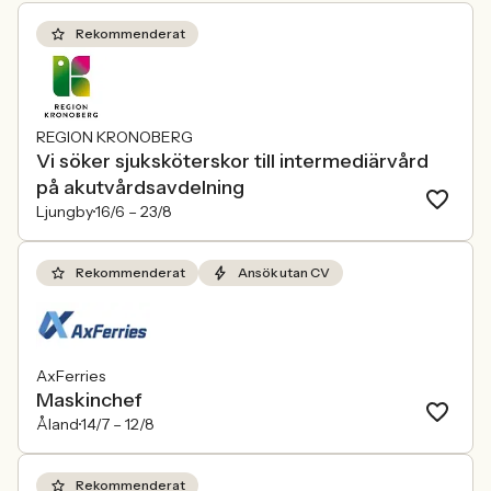
Rekommenderat
REGION KRONOBERG
Vi söker sjuksköterskor till intermediärvård
på akutvårdsavdelning
Ljungby
16/6 –
23/8
Rekommenderat
Ansök utan CV
AxFerries
Maskinchef
Åland
14/7 –
12/8
Rekommenderat