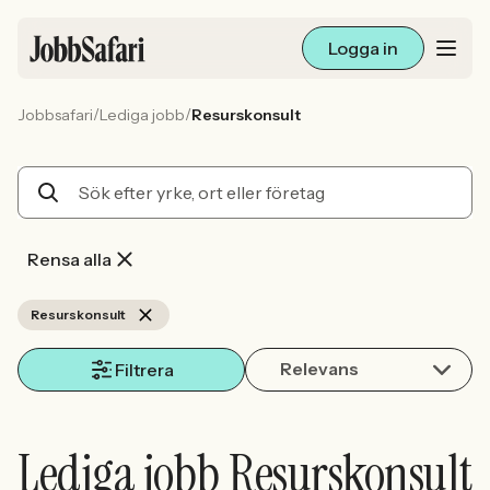
Logga in
/
/
Jobbsafari
Lediga jobb
Resurskonsult
Lediga jobb
Arbetsliv och karriär
För arbetsgivare
Rensa alla
Skapa annons
Resurskonsult
Relevans
Sök med AI
Filtrera
Ny här? Skapa konto
Lediga jobb Resurskonsult