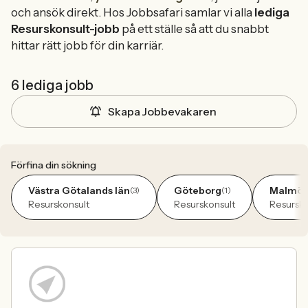
och ansök direkt. Hos Jobbsafari samlar vi alla
lediga
Resurskonsult-jobb
på ett ställe så att du snabbt
hittar rätt jobb för din karriär.
6 lediga jobb
Skapa Jobbevakaren
Förfina din sökning
Västra Götalands län
Göteborg
Malmö
(3)
(1)
(
Resurskonsult
Resurskonsult
Resursko