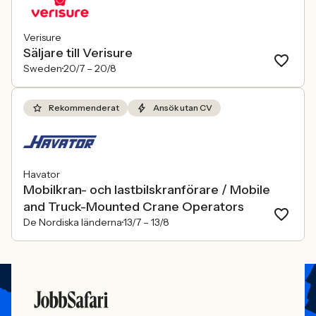
Verisure
Säljare till Verisure
Sweden
20/7 –
20/8
Rekommenderat
Ansök utan CV
Havator
Mobilkran- och lastbilskranförare / Mobile
and Truck-Mounted Crane Operators
De Nordiska länderna
13/7 –
13/8