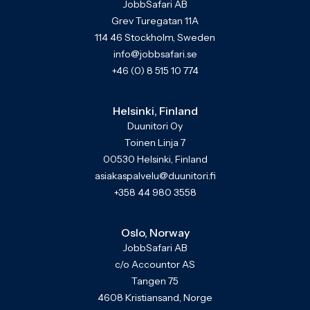
JobbSafari AB
Grev Turegatan 11A
114 46 Stockholm, Sweden
info@jobbsafari.se
+46 (0) 8 515 10 774
Helsinki, Finland
Duunitori Oy
Toinen Linja 7
00530 Helsinki, Finland
asiakaspalvelu@duunitori.fi
+358 44 980 3558
Oslo, Norway
JobbSafari AB
c/o Accountor AS
Tangen 75
4608 Kristiansand, Norge