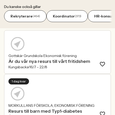
Du kanske också gillar
Rekryterare
Koordinator
HR-konsult
(464)
(373)
Gottskär Grundskola Ekonomisk förening
Är du vår nya resurs till vårt fritidshem
Kungsbacka
16/7 –
22/8
1 dag kvar
MORKULLANS FÖRSKOLA, EKONOMISK FÖRENING
Resurs till barn med Typ1-diabetes