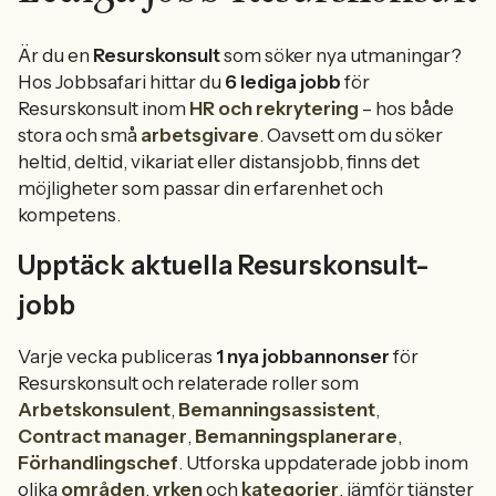
Är du en
Resurskonsult
som söker nya utmaningar?
Hos Jobbsafari hittar du
6 lediga jobb
för
Resurskonsult inom
HR och rekrytering
– hos både
stora och små
arbetsgivare
. Oavsett om du söker
heltid, deltid, vikariat eller distansjobb, finns det
möjligheter som passar din erfarenhet och
kompetens.
Upptäck aktuella Resurskonsult-
jobb
Varje vecka publiceras
1 nya jobbannonser
för
Resurskonsult och relaterade roller som
Arbetskonsulent
,
Bemanningsassistent
,
Contract manager
,
Bemanningsplanerare
,
Förhandlingschef
. Utforska uppdaterade jobb inom
olika
områden
,
yrken
och
kategorier
, jämför tjänster