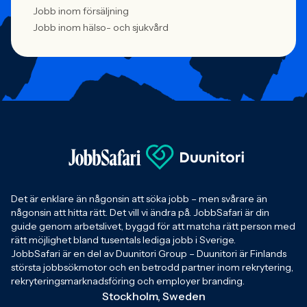
Jobb inom försäljning
Jobb inom hälso- och sjukvård
Det är enklare än någonsin att söka jobb – men svårare än
någonsin att hitta rätt. Det vill vi ändra på. JobbSafari är din
guide genom arbetslivet, byggd för att matcha rätt person med
rätt möjlighet bland tusentals lediga jobb i Sverige.
JobbSafari är en del av Duunitori Group – Duunitori är Finlands
största jobbsökmotor och en betrodd partner inom rekrytering,
rekryteringsmarknadsföring och employer branding.
Stockholm, Sweden