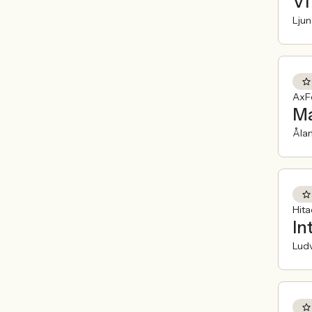
Vi
Lju
AxFe
Ma
Åla
Hit
In
Ludv