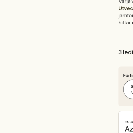
Varje 
Utvec
jämför
hittar 
3 led
Förfi
M
Ecce
Az