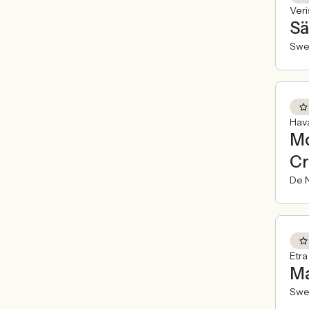
Veri
Sä
Swe
Hav
Mo
Cr
De N
Etr
Ma
Swe