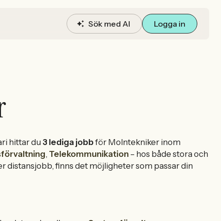
Sök med AI
Logga in
r
i hittar du
3 lediga jobb
för Molntekniker inom
förvaltning
,
Telekommunikation
– hos både stora och
ller distansjobb, finns det möjligheter som passar din