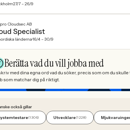
ckholm
27/7 –
26/9
xpro Cloudsec AB
oud Specialist
ordiska länderna
16/4 –
30/9
Berätta vad du vill jobba med
kriv med dina egna ord vad du söker, precis som om du skulle f
b som matchar dig på riktigt.
nske också gillar
Systemtestare
Utvecklare
Mjukvaruinge
(1 306)
(1 228)