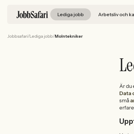
Lediga jobb
Arbetsliv och ka
/
/
Jobbsafari
Lediga jobb
Molntekniker
Le
Är du
Data 
små
a
erfar
Uppt