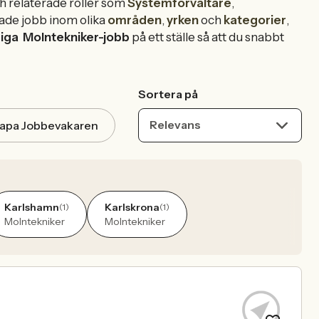
h relaterade roller som
Systemförvaltare
,
ade jobb inom olika
områden
,
yrken
och
kategorier
,
diga
Molntekniker-jobb
på ett ställe så att du snabbt
Sortera på
Relevans
apa Jobbevakaren
Karlshamn
Karlskrona
(1)
(1)
Molntekniker
Molntekniker