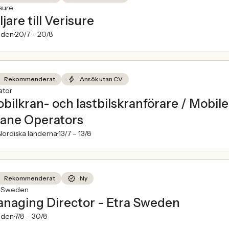
sure
ljare till Verisure
den
20/7 –
20/8
Rekommenderat
Ansök utan CV
ator
bilkran- och lastbilskranförare / Mobi
ane Operators
ordiska länderna
13/7 –
13/8
Rekommenderat
Ny
a Sweden
naging Director - Etra Sweden
den
7/8 –
30/8