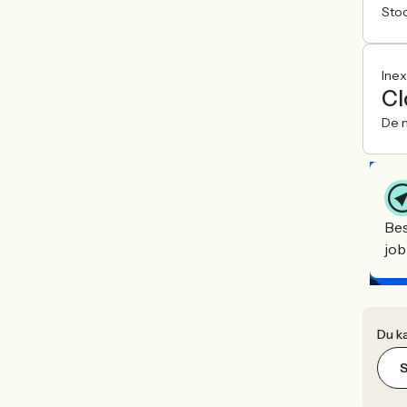
Sto
Ine
Cl
De n
Bes
job
Du ka