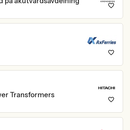
ård på akutvårdsavdelning
wer Transformers