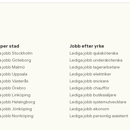
 per stad
Jobb efter yrke
a jobb Stockholm
Lediga jobb sjuksköterska
a jobb Göteborg
Lediga jobb undersköterska
a jobb Malmö
Lediga jobb lagerarbetare
a jobb Uppsala
Lediga jobb elektriker
a jobb Västerås
Lediga jobb snickare
a jobb Örebro
Lediga jobb chaufför
a jobb Linköping
Lediga jobb butikssäljare
a jobb Helsingborg
Lediga jobb systemutvecklare
a jobb Jönköping
Lediga jobb ekonom
a jobb Norrköping
Lediga jobb personlig assistent