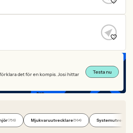
Testa nu
örklara det för en kompis. Josi hittar
njör
Mjukvaruutvecklare
Systemutvecklar
(756)
(564)