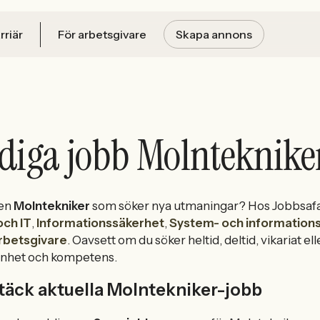
rriär
För arbetsgivare
Skapa annons
diga jobb Molnteknike
 en
Molntekniker
som söker nya utmaningar? Hos Jobbsafar
och IT
,
Informationssäkerhet
,
System- och informations
rbetsgivare
. Oavsett om du söker heltid, deltid, vikariat e
enhet och kompetens.
äck aktuella Molntekniker-jobb