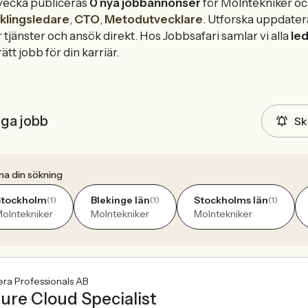
vecka publiceras
0 nya jobbannonser
för Molntekniker oc
klingsledare
,
CTO
,
Metodutvecklare
. Utforska uppdater
 tjänster och ansök direkt. Hos Jobbsafari samlar vi alla
le
rätt jobb för din karriär.
iga jobb
Sk
na din sökning
Stockholm
Blekinge län
Stockholms län
(1)
(1)
(1)
olntekniker
Molntekniker
Molntekniker
ra Professionals AB
ure Cloud Specialist