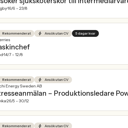
 söker sjuksköterskor till intermediärv
ngby
16/6 –
23/8
Rekommenderat
Ansök utan CV
5 dagar kvar
rries
skinchef
nd
14/7 –
12/8
Rekommenderat
Ansök utan CV
achi Energy Sweden AB
tresseanmälan – Produktionsledare Po
ika
26/5 –
30/12
Rekommenderat
Ansök utan CV