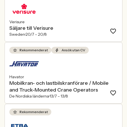
Verisure
Säljare till Verisure
Sweden
20/7 –
20/8
Rekommenderat
Ansök utan CV
Havator
Mobilkran- och lastbilskranförare / Mobile
and Truck-Mounted Crane Operators
De Nordiska länderna
13/7 –
13/8
Rekommenderat