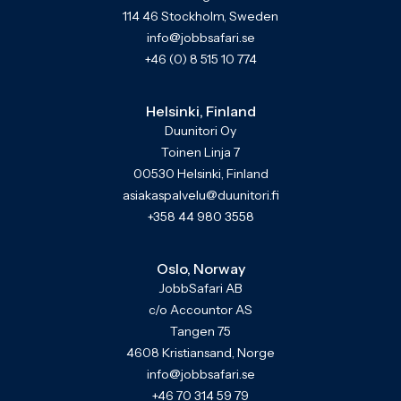
114 46 Stockholm, Sweden
info@jobbsafari.se
+46 (0) 8 515 10 774
Helsinki, Finland
Duunitori Oy
Toinen Linja 7
00530 Helsinki, Finland
asiakaspalvelu@duunitori.fi
+358 44 980 3558
Oslo, Norway
JobbSafari AB
c/o Accountor AS
Tangen 75
4608 Kristiansand, Norge
info@jobbsafari.se
+46 70 314 59 79