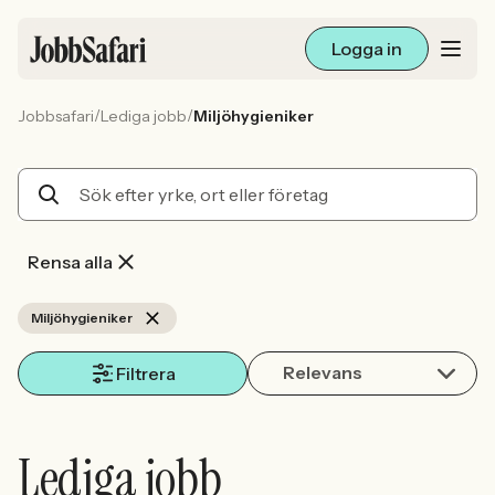
Logga in
/
/
Jobbsafari
Lediga jobb
Miljöhygieniker
Lediga jobb
Arbetsliv och karriär
För arbetsgivare
Rensa alla
Skapa annons
Miljöhygieniker
Relevans
Sök med AI
Filtrera
Ny här? Skapa konto
Lediga jobb