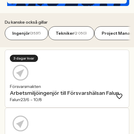
Du kanske också gillar
Ingenjör
Tekniker
Project Manag
(3 537)
(2 050)
3 dagar kvar
Försvarsmakten
Arbetsmiljöingenjör till Försvarshälsan Falun
Falun
23/6 –
10/8