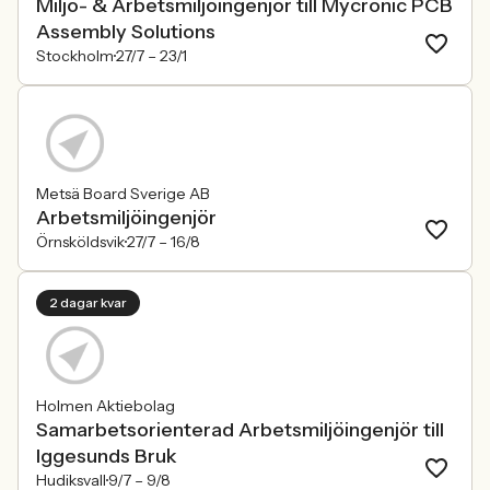
Miljö- & Arbetsmiljöingenjör till Mycronic PCB
Assembly Solutions
Stockholm
27/7 –
23/1
Metsä Board Sverige AB
Arbetsmiljöingenjör
Örnsköldsvik
27/7 –
16/8
2 dagar kvar
Holmen Aktiebolag
Samarbetsorienterad Arbetsmiljöingenjör till
Iggesunds Bruk
Hudiksvall
9/7 –
9/8