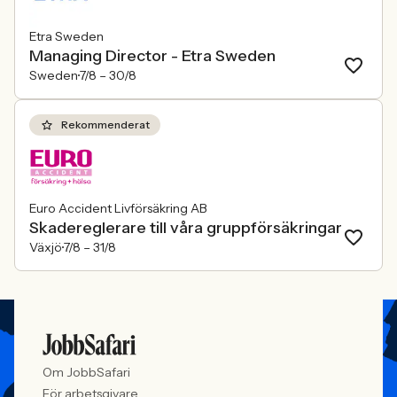
Etra Sweden
Managing Director - Etra Sweden
Sweden
7/8 –
30/8
Rekommenderat
Euro Accident Livförsäkring AB
Skadereglerare till våra gruppförsäkringar
Växjö
7/8 –
31/8
Om JobbSafari
För arbetsgivare