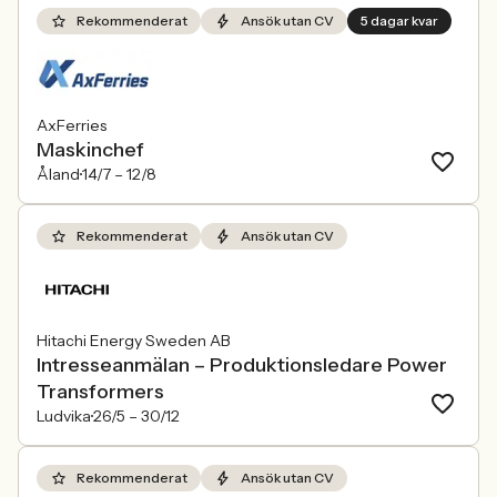
Rekommenderat
Ansök utan CV
5 dagar kvar
AxFerries
Maskinchef
Åland
14/7 –
12/8
Rekommenderat
Ansök utan CV
Hitachi Energy Sweden AB
Intresseanmälan – Produktionsledare Power
Transformers
Ludvika
26/5 –
30/12
Rekommenderat
Ansök utan CV