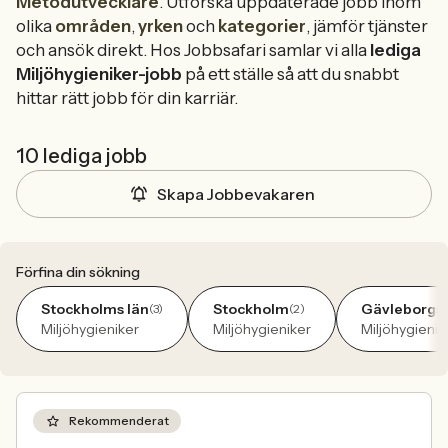
Metodutvecklare
. Utforska uppdaterade jobb inom
olika
områden
,
yrken
och
kategorier
, jämför tjänster
och ansök direkt. Hos Jobbsafari samlar vi alla
lediga
Miljöhygieniker-jobb
på ett ställe så att du snabbt
hittar rätt jobb för din karriär.
10 lediga jobb
Skapa Jobbevakaren
Förfina din sökning
Stockholms län
Stockholm
Gävleborgs 
(3)
(2)
Miljöhygieniker
Miljöhygieniker
Miljöhygienik
Rekommenderat