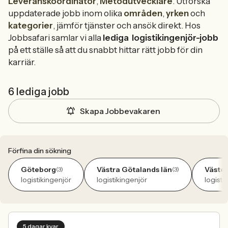
Leveranskoordinator
,
Metodutvecklare
. Utforska
uppdaterade jobb inom olika
områden
,
yrken
och
kategorier
, jämför tjänster och ansök direkt. Hos
Jobbsafari samlar vi alla
lediga
logistikingenjör-jobb
på ett ställe så att du snabbt hittar rätt jobb för din
karriär.
6 lediga jobb
Skapa Jobbevakaren
Förfina din sökning
Göteborg
Västra Götalands län
Väste
(3)
(3)
logistikingenjör
logistikingenjör
logisti
5 dagar kvar