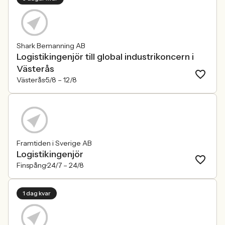
Shark Bemanning AB
Logistikingenjör till global industrikoncern i
Västerås
Västerås
5/8 –
12/8
Framtiden i Sverige AB
Logistikingenjör
Finspång
24/7 –
24/8
1 dag kvar