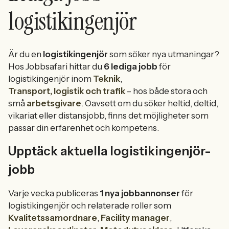
logistikingenjör
Är du en
logistikingenjör
som söker nya utmaningar?
Hos Jobbsafari hittar du
6 lediga jobb
för
logistikingenjör inom
Teknik
,
Transport, logistik och trafik
– hos både stora och
små
arbetsgivare
. Oavsett om du söker heltid, deltid,
vikariat eller distansjobb, finns det möjligheter som
passar din erfarenhet och kompetens.
Upptäck aktuella logistikingenjör-
jobb
Varje vecka publiceras
1 nya jobbannonser
för
logistikingenjör och relaterade roller som
Kvalitetssamordnare
,
Facility manager
,