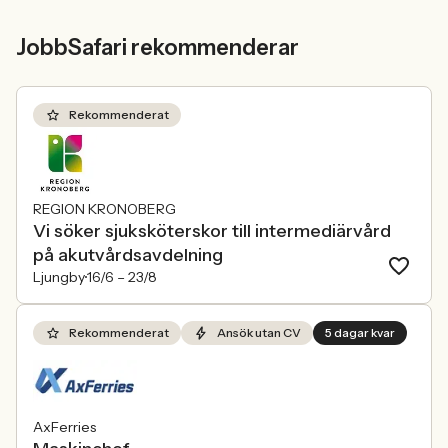
JobbSafari rekommenderar
Rekommenderat
REGION KRONOBERG
Vi söker sjuksköterskor till intermediärvård
på akutvårdsavdelning
Ljungby
16/6 –
23/8
Rekommenderat
Ansök utan CV
5 dagar kvar
AxFerries