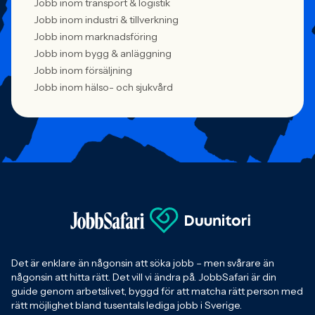
Jobb inom transport & logistik
Jobb inom industri & tillverkning
Jobb inom marknadsföring
Jobb inom bygg & anläggning
Jobb inom försäljning
Jobb inom hälso- och sjukvård
Det är enklare än någonsin att söka jobb – men svårare än
någonsin att hitta rätt. Det vill vi ändra på. JobbSafari är din
guide genom arbetslivet, byggd för att matcha rätt person med
rätt möjlighet bland tusentals lediga jobb i Sverige.