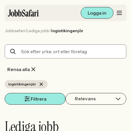
Logga in
/
/
Jobbsafari
Lediga jobb
logistikingenjör
Lediga jobb
Arbetsliv och karriär
För arbetsgivare
Rensa alla
Skapa annons
logistikingenjör
Relevans
Sök med AI
Filtrera
Ny här? Skapa konto
Lediga jobb