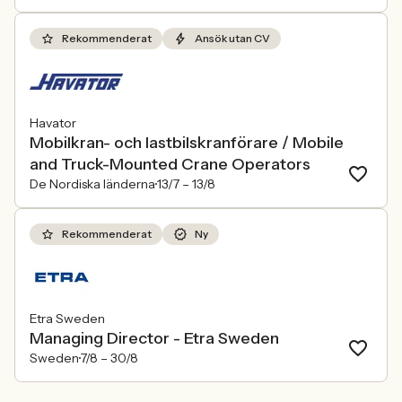
Rekommenderat
Ansök utan CV
Havator
Mobilkran- och lastbilskranförare / Mobile
and Truck-Mounted Crane Operators
De Nordiska länderna
13/7 –
13/8
Rekommenderat
Ny
Etra Sweden
Managing Director - Etra Sweden
Sweden
7/8 –
30/8