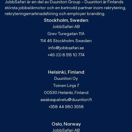
JobbSafari är en del av Duunitori Group – Duunitori är Finlands
största jobbsökmotor och en betrodd partner inom rekrytering,
rekryteringsmarknadsföring och employer branding.
Stockholm, Sweden
JobbSafari AB
Grev Turegatan 11A
114 46 Stockholm, Sweden
info@jobbsafari.se
+46 (0) 8 515 10 774
Helsinki, Finland
Duunitori Oy
Toinen Linja 7
00530 Helsinki, Finland
asiakaspalvelu@duunitori.fi
+358 44 980 3558
Oslo, Norway
JobbSafari AB