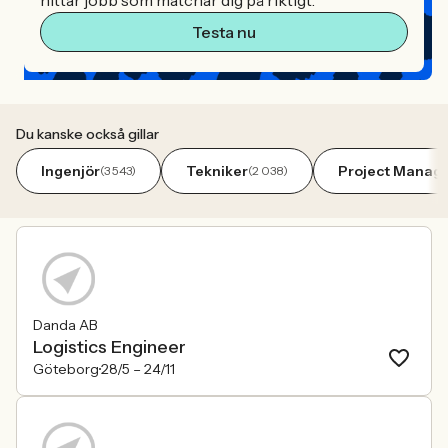
hittar jobb som matchar dig på riktigt.
Testa nu
Du kanske också gillar
Ingenjör
Tekniker
Project Manag
(3 543)
(2 038)
Danda AB
Logistics Engineer
Göteborg
28/5 –
24/11