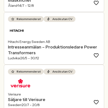
Maskinchef
Åland
14/7 –
12/8
Rekommenderat
Ansök utan CV
Hitachi Energy Sweden AB
Intresseanmälan – Produktionsledare Power
Transformers
Ludvika
26/5 –
30/12
Rekommenderat
Ansök utan CV
Verisure
Säljare till Verisure
Sweden
20/7 –
20/8