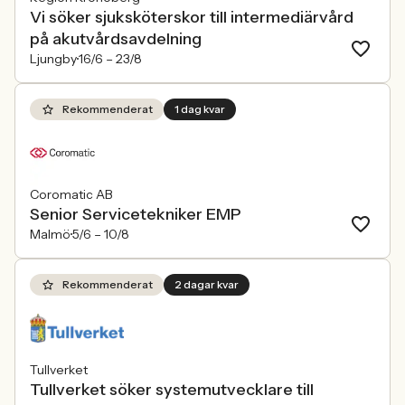
Vi söker sjuksköterskor till intermediärvård
på akutvårdsavdelning
Ljungby
16/6 –
23/8
Rekommenderat
1 dag kvar
Coromatic AB
Senior Servicetekniker EMP
Malmö
5/6 –
10/8
Rekommenderat
2 dagar kvar
Tullverket
Tullverket söker systemutvecklare till