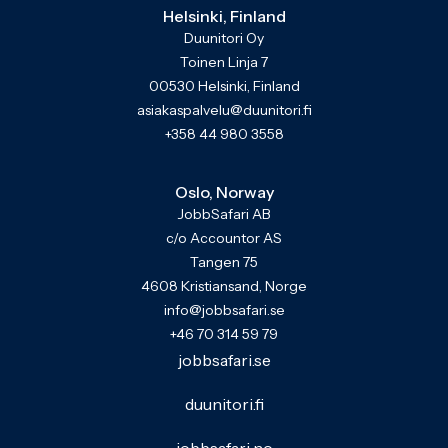
Helsinki, Finland
Duunitori Oy
Toinen Linja 7
00530 Helsinki, Finland
asiakaspalvelu@duunitori.fi
+358 44 980 3558
Oslo, Norway
JobbSafari AB
c/o Accountor AS
Tangen 75
4608 Kristiansand, Norge
info@jobbsafari.se
+46 70 314 59 79
jobbsafari.se
duunitori.fi