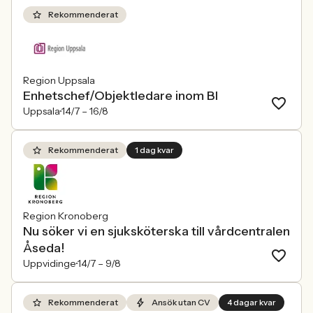
Rekommenderat
Region Uppsala
Enhetschef/Objektledare inom BI
Uppsala
14/7 –
16/8
Rekommenderat
1 dag kvar
Region Kronoberg
Nu söker vi en sjuksköterska till vårdcentralen
Åseda!
Uppvidinge
14/7 –
9/8
Rekommenderat
Ansök utan CV
4 dagar kvar