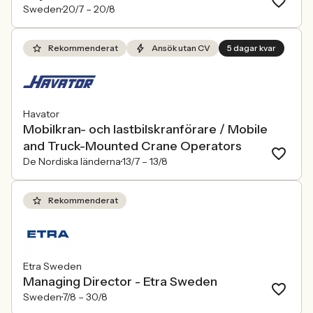
Sweden
20/7 –
20/8
Rekommenderat
Ansök utan CV
5 dagar kvar
Havator
Mobilkran- och lastbilskranförare / Mobile
and Truck-Mounted Crane Operators
De Nordiska länderna
13/7 –
13/8
Rekommenderat
Etra Sweden
Managing Director - Etra Sweden
Sweden
7/8 –
30/8