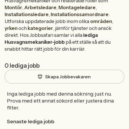
Husvagnsmekaniker och relaterade roller som
Montör
,
Arbetsledare
,
Montageledare
,
Installationsledare
,
Installationssamordnare
.
Utforska uppdaterade jobb inom olika
områden
,
yrken
och
kategorier
, jämför tjänster och ansök
direkt. Hos Jobbsafari samlar vi alla
lediga
Husvagnsmekaniker-jobb
på ett ställe så att du
snabbt hittar rätt jobb för din karriär.
0 lediga jobb
Skapa Jobbevakaren
Inga lediga jobb med denna sökning just nu.
Prova med ett annat sökord eller justera dina
filter.
Senaste lediga jobb