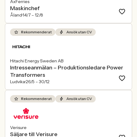
AxFerries
Maskinchef
Åland
14/7 –
12/8
Rekommenderat
Ansök utan CV
Hitachi Energy Sweden AB
Intresseanmälan – Produktionsledare Power
Transformers
Ludvika
26/5 –
30/12
Rekommenderat
Ansök utan CV
Verisure
Säljare till Verisure