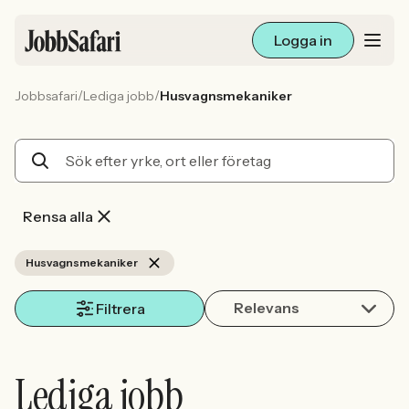
Logga in
/
/
Jobbsafari
Lediga jobb
Husvagnsmekaniker
Lediga jobb
Arbetsliv och karriär
För arbetsgivare
Rensa alla
Skapa annons
Husvagnsmekaniker
Relevans
Sök med AI
Filtrera
Ny här? Skapa konto
Lediga jobb