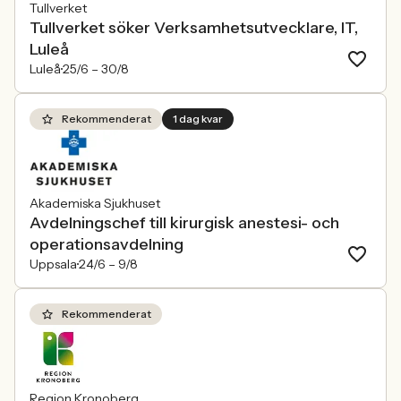
Tullverket
Tullverket söker Verksamhetsutvecklare, IT,
Luleå
Luleå
25/6 –
30/8
Rekommenderat
1 dag kvar
Akademiska Sjukhuset
Avdelningschef till kirurgisk anestesi- och
operationsavdelning
Uppsala
24/6 –
9/8
Rekommenderat
Region Kronoberg