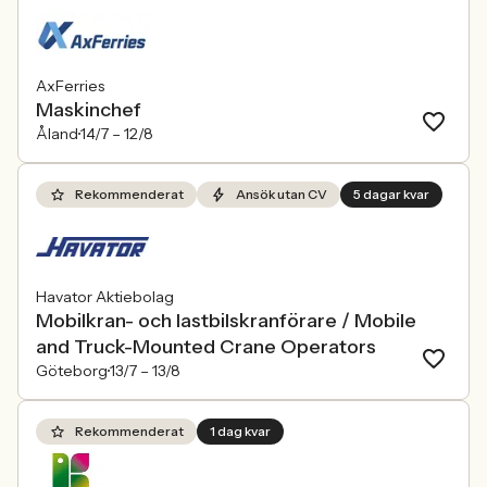
AxFerries
Maskinchef
Åland
14/7 –
12/8
Rekommenderat
Ansök utan CV
5 dagar kvar
Havator Aktiebolag
Mobilkran- och lastbilskranförare / Mobile
and Truck-Mounted Crane Operators
Göteborg
13/7 –
13/8
Rekommenderat
1 dag kvar