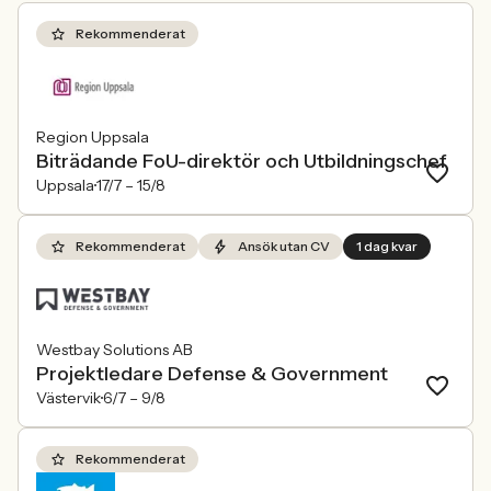
Rekommenderat
Region Uppsala
Biträdande FoU-direktör och Utbildningschef
Uppsala
17/7 –
15/8
Rekommenderat
Ansök utan CV
1 dag kvar
Westbay Solutions AB
Projektledare Defense & Government
Västervik
6/7 –
9/8
Rekommenderat