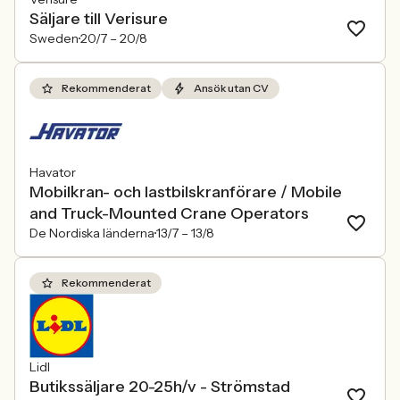
Säljare till Verisure
Sweden
20/7 –
20/8
Rekommenderat
Ansök utan CV
Havator
Mobilkran- och lastbilskranförare / Mobile
and Truck-Mounted Crane Operators
De Nordiska länderna
13/7 –
13/8
Rekommenderat
Lidl
Butikssäljare 20-25h/v - Strömstad