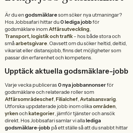
Är du en
godsmäklare
som söker nya utmaningar?
Hos Jobbsafari hittar du
0 lediga jobb
för
godsmäklare inom
Affärsutveckling
,
Transport, logistik och trafik
– hos både stora och
små
arbetsgivare
. Oavsett om du söker heltid, deltid,
vikariat eller distansjobb, finns det möjligheter som
passar din erfarenhet och kompetens.
Upptäck aktuella godsmäklare-jobb
Varje vecka publiceras
0 nya jobbannonser
för
godsmäklare och relaterade roller som
Affärsområdeschef
,
Filialchef
,
Avtalsansvarig
.
Utforska uppdaterade jobb inom olika
områden
,
yrken
och
kategorier
, jämför tjänster och ansök
direkt. Hos Jobbsafari samlar vi alla
lediga
godsmäklare-jobb
på ett ställe så att du snabbt hittar