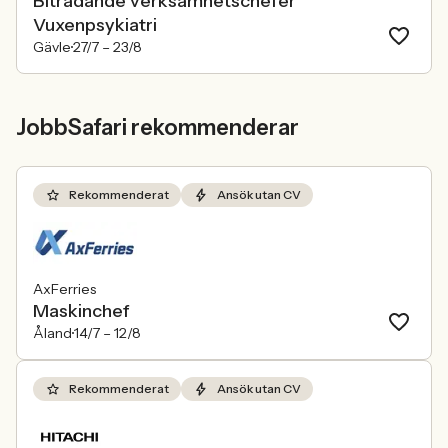
Biträdande verksamhetschefer
Vuxenpsykiatri
Gävle
27/7 –
23/8
JobbSafari rekommenderar
Rekommenderat
Ansök utan CV
AxFerries
Maskinchef
Åland
14/7 –
12/8
Rekommenderat
Ansök utan CV