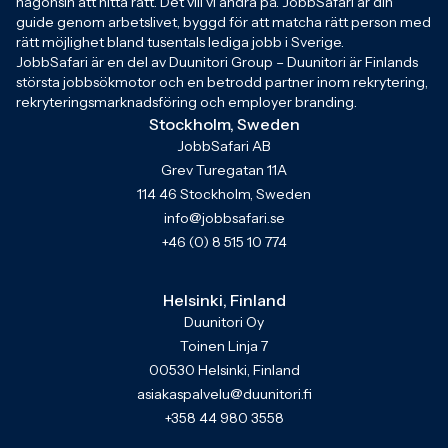
någonsin att hitta rätt. Det vill vi ändra på. JobbSafari är din
guide genom arbetslivet, byggd för att matcha rätt person med
rätt möjlighet bland tusentals lediga jobb i Sverige.
JobbSafari är en del av Duunitori Group – Duunitori är Finlands
största jobbsökmotor och en betrodd partner inom rekrytering,
rekryteringsmarknadsföring och employer branding.
Stockholm, Sweden
JobbSafari AB
Grev Turegatan 11A
114 46 Stockholm, Sweden
info@jobbsafari.se
+46 (0) 8 515 10 774
Helsinki, Finland
Duunitori Oy
Toinen Linja 7
00530 Helsinki, Finland
asiakaspalvelu@duunitori.fi
+358 44 980 3558