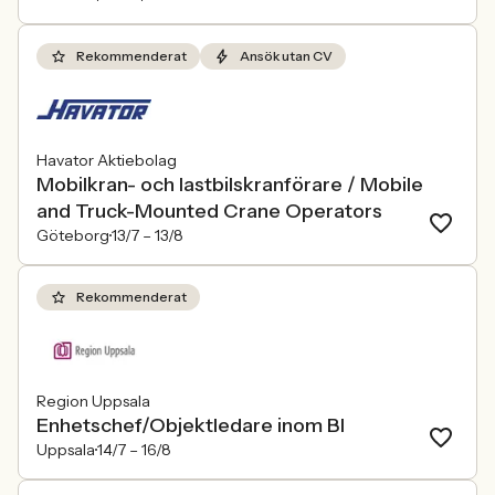
Rekommenderat
Ansök utan CV
Havator Aktiebolag
Mobilkran- och lastbilskranförare / Mobile
and Truck-Mounted Crane Operators
Göteborg
13/7 –
13/8
Rekommenderat
Region Uppsala
Enhetschef/Objektledare inom BI
Uppsala
14/7 –
16/8