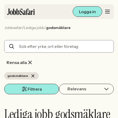
Logga in
/
/
Jobbsafari
Lediga jobb
godsmäklare
Lediga jobb
Arbetsliv och karriär
För arbetsgivare
Rensa alla
Skapa annons
godsmäklare
Relevans
Sök med AI
Filtrera
Ny här? Skapa konto
Lediga jobb godsmäklare