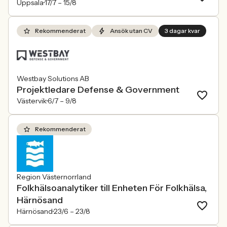
Uppsala
17/7 –
15/8
Rekommenderat
Ansök utan CV
3 dagar kvar
Westbay Solutions AB
Projektledare Defense & Government
Västervik
6/7 –
9/8
Rekommenderat
Region Västernorrland
Folkhälsoanalytiker till Enheten För Folkhälsa,
Härnösand
Härnösand
23/6 –
23/8