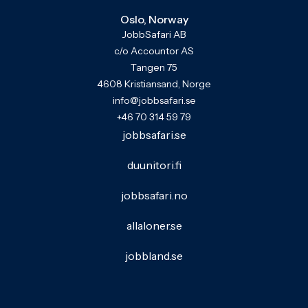
Oslo, Norway
JobbSafari AB
c/o Accountor AS
Tangen 75
4608 Kristiansand, Norge
info@jobbsafari.se
+46 70 314 59 79
jobbsafari.se
duunitori.fi
jobbsafari.no
allaloner.se
jobbland.se