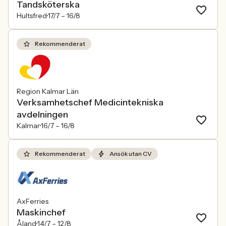
Tandsköterska
Hultsfred
17/7 –
16/8
Rekommenderat
Region Kalmar Län
Verksamhetschef Medicintekniska
avdelningen
Kalmar
16/7 –
16/8
Rekommenderat
Ansök utan CV
AxFerries
Maskinchef
Åland
14/7 –
12/8