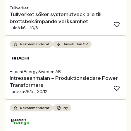
Tullverket
Tullverket söker systemutvecklare till
brottsbekämpande verksamhet
Luleå
1/6 –
10/8
Rekommenderat
Ansök utan CV
Hitachi Energy Sweden AB
Intresseanmälan – Produktionsledare Power
Transformers
Ludvika
26/5 –
30/12
Rekommenderat
Ny