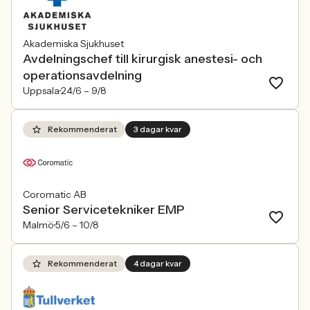
Akademiska Sjukhuset
Avdelningschef till kirurgisk anestesi- och
operationsavdelning
Uppsala
24/6 –
9/8
Rekommenderat
3 dagar kvar
Coromatic AB
Senior Servicetekniker EMP
Malmö
5/6 –
10/8
Rekommenderat
4 dagar kvar