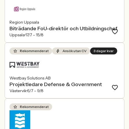
Region Uppsala
Biträdande FoU-direktör och Utbildningschef
Uppsala
17/7 –
15/8
Rekommenderat
Ansök utan CV
3 dagar kvar
Westbay Solutions AB
Projektledare Defense & Government
Västervik
6/7 –
9/8
Rekommenderat