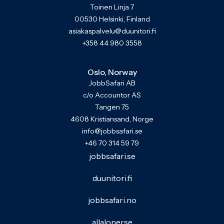
Toinen Linja 7
00530 Helsinki, Finland
asiakaspalvelu@duunitori.fi
+358 44 980 3558
Oslo, Norway
JobbSafari AB
c/o Accountor AS
Tangen 75
4608 Kristiansand, Norge
info@jobbsafari.se
+46 70 314 59 79
jobbsafari.se
duunitori.fi
jobbsafari.no
allaloner.se