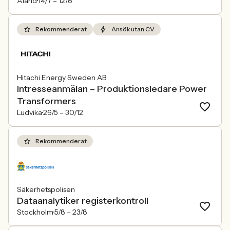
Åland
14/7 –
12/8
Rekommenderat
Ansök utan CV
Hitachi Energy Sweden AB
Intresseanmälan – Produktionsledare Power
Transformers
Ludvika
26/5 –
30/12
Rekommenderat
Säkerhetspolisen
Dataanalytiker registerkontroll
Stockholm
5/8 –
23/8