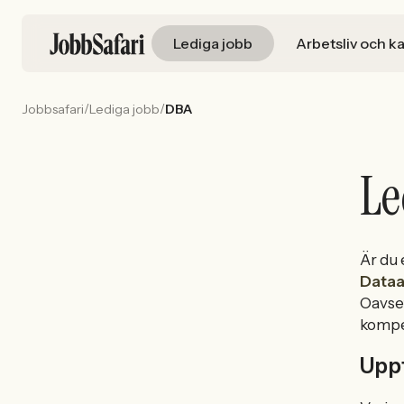
Lediga jobb
Arbetsliv och ka
/
/
Jobbsafari
Lediga jobb
DBA
Le
Är du
Dataa
Oavset
kompe
Upp