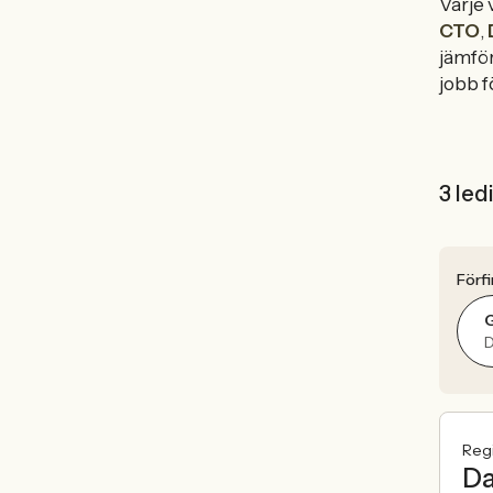
Varje 
CTO
,
jämför
jobb fö
3 led
Förfi
Reg
Da