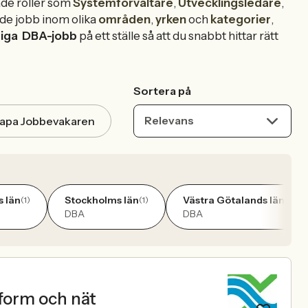
ade roller som
Systemförvaltare
,
Utvecklingsledare
,
de jobb inom olika
områden
,
yrken
och
kategorier
,
diga
DBA-jobb
på ett ställe så att du snabbt hittar rätt
Sortera på
Relevans
apa Jobbevakaren
 län
Stockholms län
Västra Götalands län
(1)
(1)
(1)
DBA
DBA
tform och nät