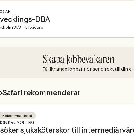
CO AB
vecklings-DBA
ckholm
31/3 –
tillsvidare
Skapa Jobbevakaren
Få liknande jobbannonser direkt till din e
bSafari rekommenderar
Rekommenderat
ION KRONOBERG
 söker sjuksköterskor till intermediärv