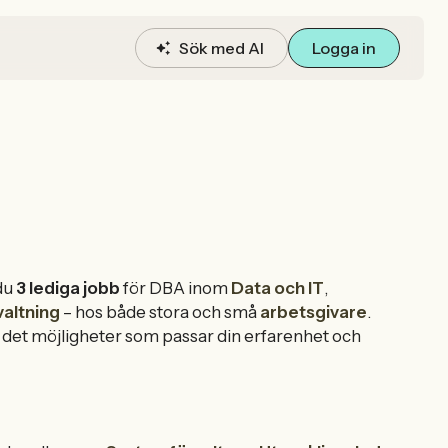
Sök med AI
Logga in
du
3 lediga jobb
för DBA inom
Data och IT
,
altning
– hos både stora och små
arbetsgivare
.
nns det möjligheter som passar din erfarenhet och