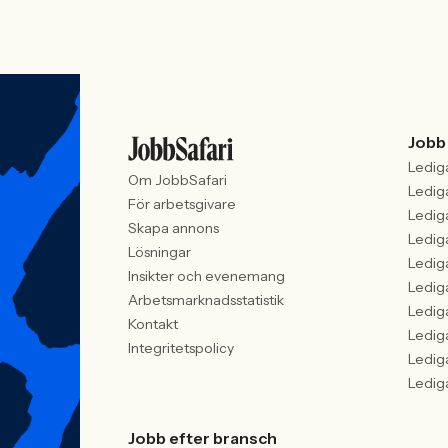
Jobb
Ledig
Om JobbSafari
Ledig
För arbetsgivare
Ledig
Skapa annons
Ledig
Lösningar
Ledig
Insikter och evenemang
Ledig
Arbetsmarknadsstatistik
Ledig
Kontakt
Ledig
Integritetspolicy
Ledig
Ledig
Jobb efter bransch