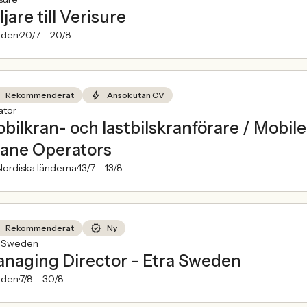
ljare till Verisure
den
20/7 –
20/8
Rekommenderat
Ansök utan CV
ator
bilkran- och lastbilskranförare / Mobi
ane Operators
ordiska länderna
13/7 –
13/8
Rekommenderat
Ny
a Sweden
naging Director - Etra Sweden
den
7/8 –
30/8