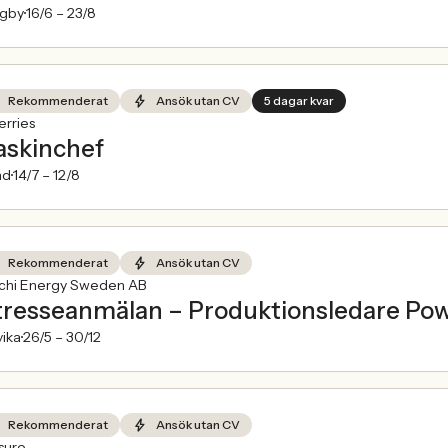
ngby
16/6 –
23/8
Rekommenderat
Ansök utan CV
5 dagar kvar
rries
skinchef
nd
14/7 –
12/8
Rekommenderat
Ansök utan CV
achi Energy Sweden AB
tresseanmälan – Produktionsledare Po
ika
26/5 –
30/12
Rekommenderat
Ansök utan CV
sure