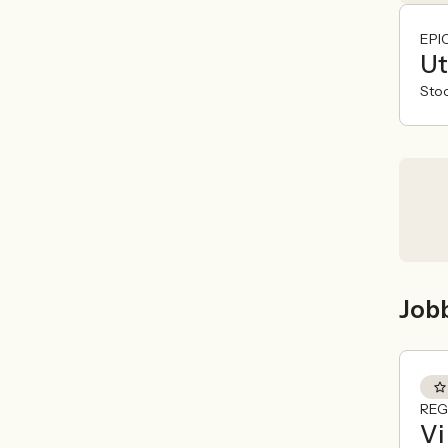
EPI
Ut
Sto
Job
REG
Vi