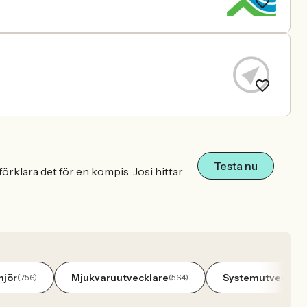
Testa nu
örklara det för en kompis. Josi hittar
njör
Mjukvaruutvecklare
Systemutvecklar
(756)
(564)