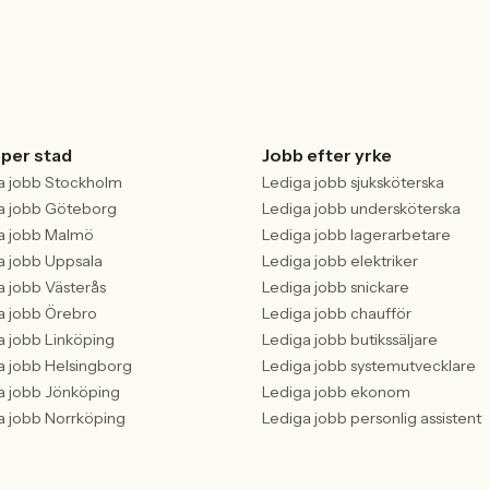
 per stad
Jobb efter yrke
a jobb Stockholm
Lediga jobb sjuksköterska
a jobb Göteborg
Lediga jobb undersköterska
a jobb Malmö
Lediga jobb lagerarbetare
a jobb Uppsala
Lediga jobb elektriker
a jobb Västerås
Lediga jobb snickare
a jobb Örebro
Lediga jobb chaufför
a jobb Linköping
Lediga jobb butikssäljare
a jobb Helsingborg
Lediga jobb systemutvecklare
a jobb Jönköping
Lediga jobb ekonom
a jobb Norrköping
Lediga jobb personlig assistent