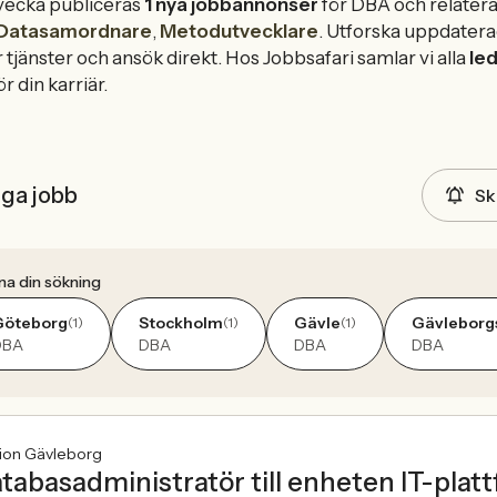
vecka publiceras
1 nya jobbannonser
för DBA och relater
Datasamordnare
,
Metodutvecklare
. Utforska uppdatera
 tjänster och ansök direkt. Hos Jobbsafari samlar vi alla
le
r din karriär.
iga jobb
Sk
na din sökning
Göteborg
Stockholm
Gävle
Gävleborgs
(1)
(1)
(1)
DBA
DBA
DBA
DBA
ion Gävleborg
tabasadministratör till enheten IT-plat