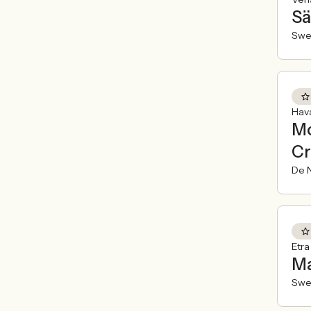
Sä
Swe
Hav
Mo
Cr
De N
Etr
Ma
Swe