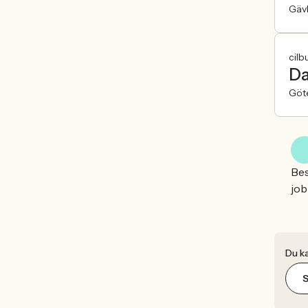
Gäv
cilb
Da
Göt
Bes
job
Du ka