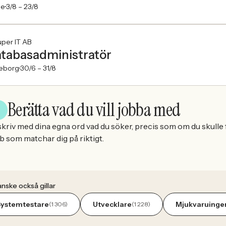
le
3/8 –
23/8
uper IT AB
tabasadministratör
eborg
30/6 –
31/8
Berätta vad du vill jobba med
kriv med dina egna ord vad du söker, precis som om du skulle f
b som matchar dig på riktigt.
nske också gillar
Systemtestare
Utvecklare
Mjukvaruinge
(1 306)
(1 228)