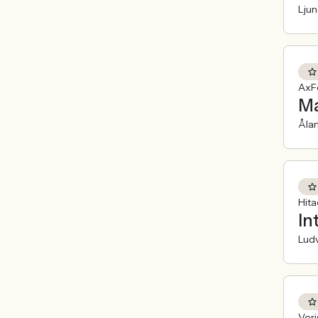
Lju
AxFe
Ma
Åla
Hit
In
Ludv
Veri