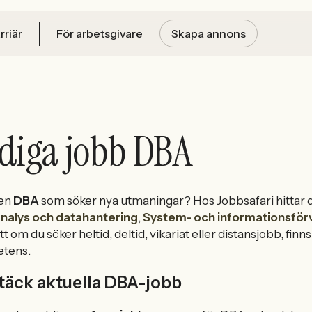
rriär
För arbetsgivare
Skapa annons
diga jobb DBA
 en
DBA
som söker nya utmaningar? Hos Jobbsafari hittar 
nalys och datahantering
,
System- och informationsförv
t om du söker heltid, deltid, vikariat eller distansjobb, fi
tens.
täck aktuella DBA-jobb