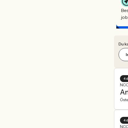
Bes
job
Du ka
I
4 
NCC
An
Öst
4 
NCC