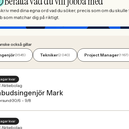
Berätta vad du vill jobba med
kriv med dina egna ord vad du söker, precis som om du skulle f
b som matchar dig på riktigt.
nske också gillar
ngenjör
Tekniker
Project Manager
(3 545)
(2 040)
(1 167)
dagar kvar
 Aktiebolag
budsingenjör Mark
ersund
30/6 –
9/8
dagar kvar
 Aktiebolag