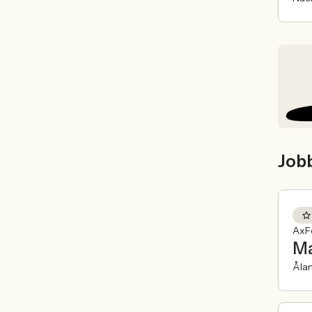
Job
AxFe
Ma
Åla