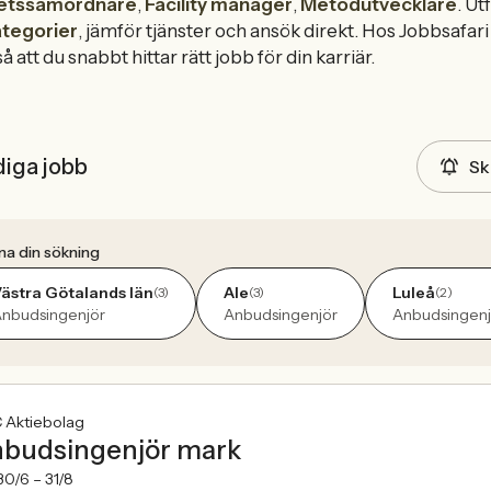
tetssamordnare
,
Facility manager
,
Metodutvecklare
. U
ategorier
, jämför tjänster och ansök direkt. Hos Jobbsafari 
så att du snabbt hittar rätt jobb för din karriär.
diga jobb
Sk
na din sökning
ästra Götalands län
Ale
Luleå
(3)
(3)
(2)
nbudsingenjör
Anbudsingenjör
Anbudsingenj
 Aktiebolag
budsingenjör mark
30/6 –
31/8