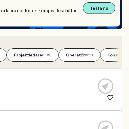
Testa nu
örklara det för en kompis. Josi hittar
Projektledare
Operatör
Konstrukt
(1 115)
(521)