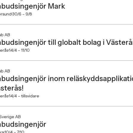
budsingenjör Mark
ersund
30/6 –
9/8
ub AB
budsingenjör till globalt bolag i Västerå
erås
14/4 –
11/10
ub AB
budsingenjör inom reläskyddsapplikatione
sterås!
erås
14/4 –
tillsvidare
Sverige AB
budsingenjör
ka
10/4 –
7/10