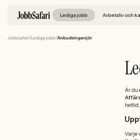
Lediga jobb
Arbetsliv och ka
/
/
Jobbsafari
Lediga jobb
Anbudsingenjör
Le
Är du
Affär
heltid
Upp
Varje 