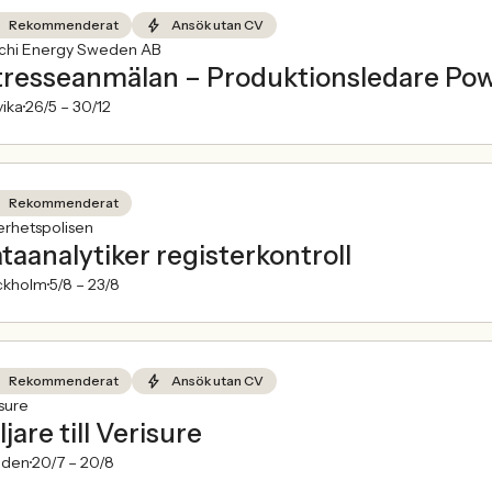
Rekommenderat
Ansök utan CV
achi Energy Sweden AB
tresseanmälan – Produktionsledare Po
ika
26/5 –
30/12
Rekommenderat
erhetspolisen
taanalytiker registerkontroll
ckholm
5/8 –
23/8
Rekommenderat
Ansök utan CV
sure
ljare till Verisure
den
20/7 –
20/8