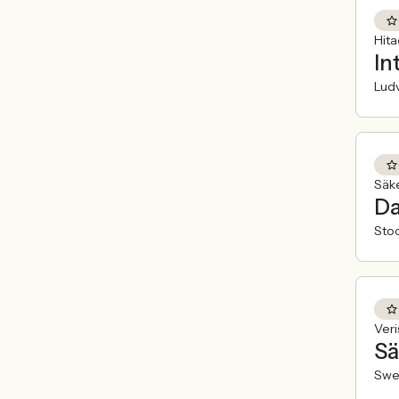
Hit
In
Ludv
Säk
Da
Sto
Veri
Sä
Swe