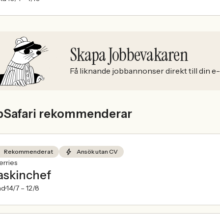
Skapa Jobbevakaren
Få liknande jobbannonser direkt till din e
bSafari rekommenderar
Rekommenderat
Ansök utan CV
rries
skinchef
nd
14/7 –
12/8