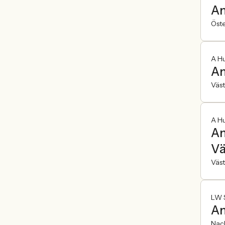
An
Öst
A H
An
Väst
A H
An
Vä
Väst
LW 
An
Nac