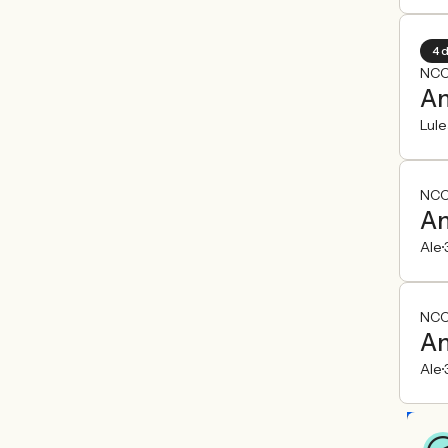
4 
NCC
An
Lule
NCC
An
Ale
NCC
An
Ale