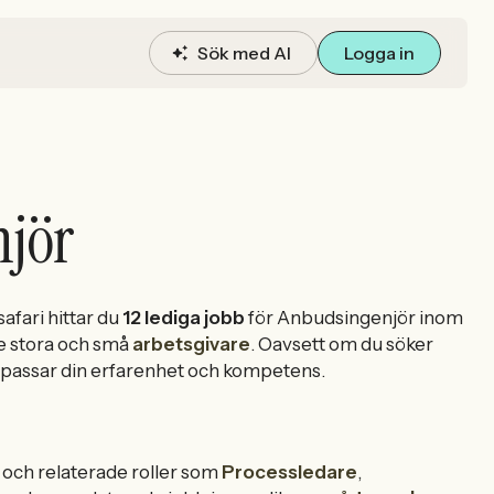
Sök med AI
Logga in
njör
fari hittar du
12 lediga jobb
för Anbudsingenjör inom
e stora och små
arbetsgivare
. Oavsett om du söker
som passar din erfarenhet och kompetens.
och relaterade roller som
Processledare
,