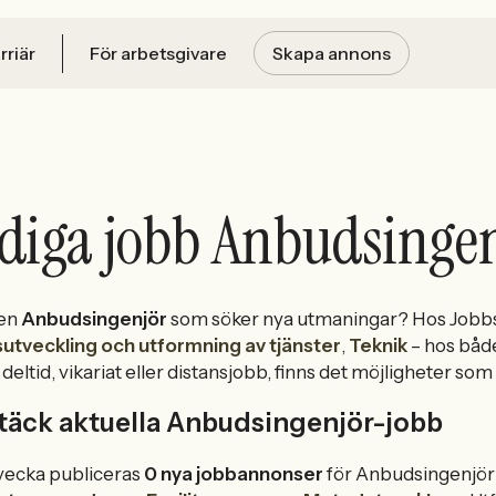
rriär
För arbetsgivare
Skapa annons
diga jobb Anbudsinge
 en
Anbudsingenjör
som söker nya utmaningar? Hos Jobbsa
sutveckling och utformning av tjänster
,
Teknik
– hos båd
, deltid, vikariat eller distansjobb, finns det möjligheter 
täck aktuella Anbudsingenjör-jobb
vecka publiceras
0 nya jobbannonser
för Anbudsingenjör 