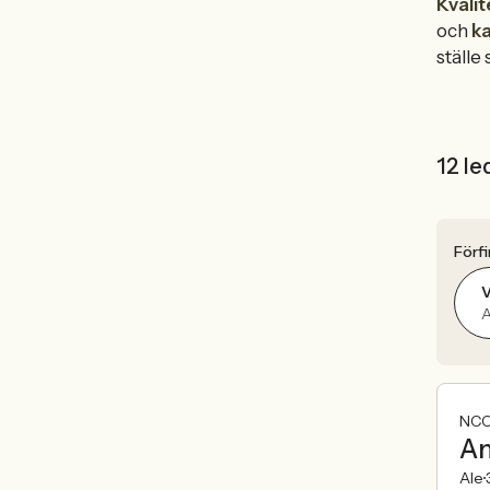
Kvali
och
k
ställe 
12 le
Förfi
V
A
NCC
An
Ale