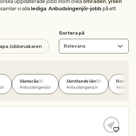
tforska uppdaterade jobb inom olika
områden
,
yrken
samlar vi alla
lediga
Anbudsingenjör-jobb
på ett
Sortera på
Relevans
apa Jobbevakaren
Västerås
Jämtlands län
Norrbott
(2)
(2)
ör
Anbudsingenjör
Anbudsingenjör
Anbudsin