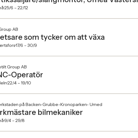
eå
25/6 –
22/12
Group AB
etsare som tycker om att växa
rtsfors
17/6 –
30/9
tilt Group AB
C-Operatör
deln
22/4 –
19/10
verkstaden på Backen-Grubbe-Kronoparken- Umed
rkmästare bilmekaniker
eå
9/4 –
29/8