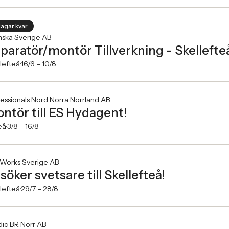
dagar kvar
nska Sverige AB
paratör/montör Tillverkning - Skellef
lefteå
16/6 –
10/8
essionals Nord Norra Norrland AB
ntör till ES Hydagent!
eå
3/8 –
16/8
.Works Sverige AB
 söker svetsare till Skellefteå!
lefteå
29/7 –
28/8
ic BR Norr AB