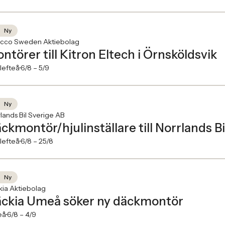
Ny
cco Sweden Aktiebolag
ntörer till Kitron Eltech i Örnsköldsvik
lefteå
6/8 –
5/9
Ny
lands Bil Sverige AB
ckmontör/hjulinställare till Norrlands Bi
lefteå
6/8 –
25/8
Ny
ia Aktiebolag
ckia Umeå söker ny däckmontör
eå
6/8 –
4/9