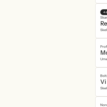
4 
Ska
Re
Skel
Prof
Mo
Um
Bolt
Vi
Skel
Nord