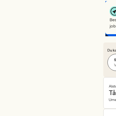
Bes
job
Du ka
V
Als
Tå
Um