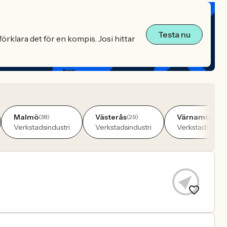
Testa nu
örklara det för en kompis. Josi hittar
Malmö
Västerås
Värnamo
(38)
(29)
(29)
Verkstadsindustri
Verkstadsindustri
Verkstadsindust