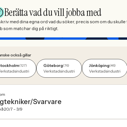
Berätta vad du vill jobba med
kriv med dina egna ord vad du söker, precis som om du skulle f
b som matchar dig på riktigt.
nske också gillar
Stockholm
Göteborg
Jönköping
(127)
(76)
(46)
erkstadsindustri
Verkstadsindustri
Verkstadsindustri
tom
gtekniker/Svarvare
eå
20/7 –
3/9