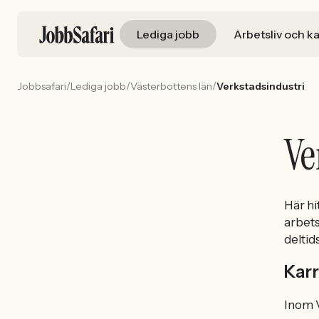
Lediga jobb
Arbetsliv och ka
/
/
/
Jobbsafari
Lediga jobb
Västerbottens län
Verkstadsindustri
Ve
Här hi
arbets
deltid
Karr
Inom V