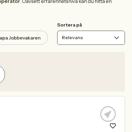
operatör
. Oavsett erfarenhetsnivå kan du hitta en
Sortera på
Relevans
apa Jobbevakaren