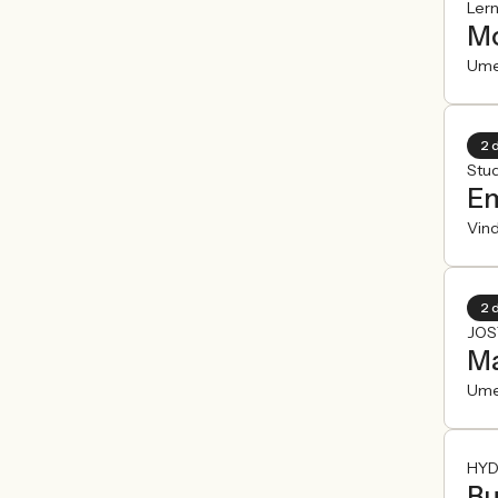
Ler
Mo
Um
2 
Stu
Em
Vin
2 
JOS
Ma
Um
HYD
Bu