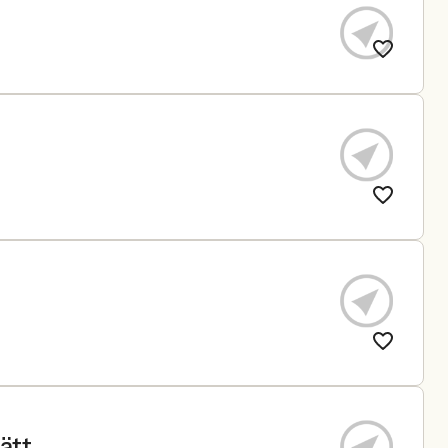
g
ätt