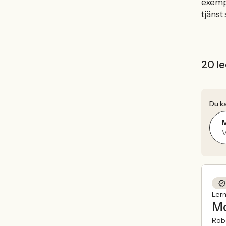
exem
tjänst
20 le
Du ka
V
Ler
Mo
Robe