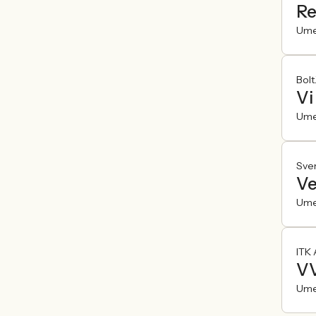
Re
Um
Bolt
Vi
Um
Sven
Ve
Um
ITK
V
Um