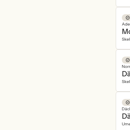
Ade
Mo
Skel
Norr
Dä
Skel
Däck
Dä
Um