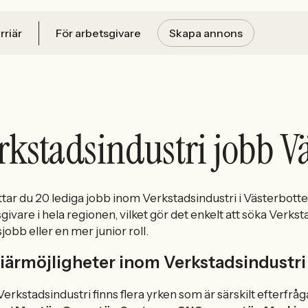
rriär
För arbetsgivare
Skapa annons
rkstadsindustri jobb V
ttar du 20 lediga jobb inom Verkstadsindustri i Västerbotte
givare i hela regionen, vilket gör det enkelt att söka Verkst
sjobb eller en mer junior roll.
iärmöjligheter inom Verkstadsindustri 
erkstadsindustri finns flera yrken som är särskilt efterfrå