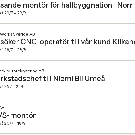
sande montör för hallbyggnation i Norr
eå
29/7 –
28/8
.Works Sverige AB
 söker CNC-operatör till vår kund Kilka
eå
29/7 –
28/8
sk Autorekrytering AB
rkstadschef till Niemi Bil Umeå
eå
21/7 –
23/8
 AB
VS-montör
eå
20/7 –
18/9