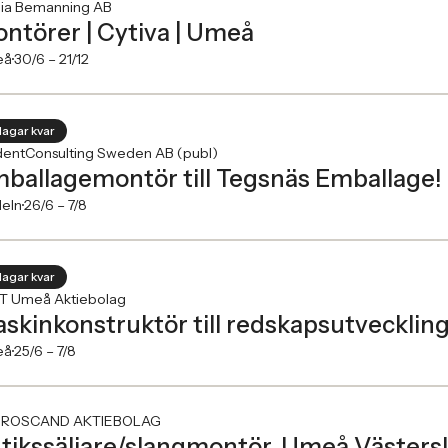
nia Bemanning AB
ntörer | Cytiva | Umeå
eå
30/6 –
21/12
dagar kvar
dentConsulting Sweden AB (publ)
ballagemontör till Tegsnäs Emballage!
deln
26/6 –
7/8
dagar kvar
T Umeå Aktiebolag
skinkonstruktör till redskapsutvecklin
eå
25/6 –
7/8
ROSCAND AKTIEBOLAG
tikssäljare/slangmontör, Umeå Västersl