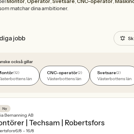
pel
Montör
,
Operatör
,
Svetsare
,
CNC-operatör
,
Maskin
 som matchar dina ambitioner.
diga jobb
Sk
nske också gillar
Montör
CNC-operatör
Svetsare
(12)
(2)
(2)
ästerbottens län
Västerbottens län
Västerbottens län
Ny
nia Bemanning AB
ntörer | Techsam | Robertsfors
rtsfors
6/8 –
16/8