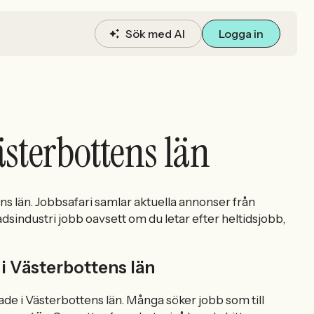
Sök med AI
Logga in
ästerbottens län
ns län. Jobbsafari samlar aktuella annonser från
adsindustri jobb oavsett om du letar efter heltidsjobb,
i Västerbottens län
gade i Västerbottens län. Många söker jobb som till