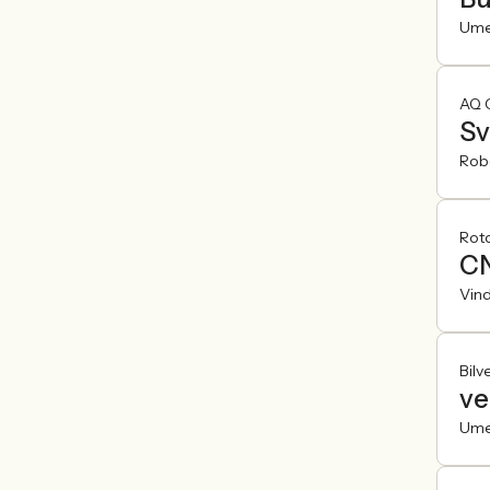
Um
AQ 
Sv
Robe
Roto
CN
Vin
Bil
ve
Um