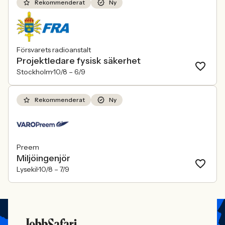
Rekommenderat
Ny
Försvarets radioanstalt
Projektledare fysisk säkerhet
Stockholm
10/8 –
6/9
Rekommenderat
Ny
Preem
Miljöingenjör
Lysekil
10/8 –
7/9