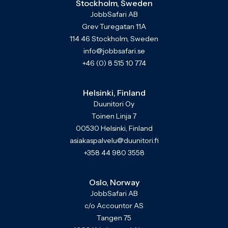
Stockholm, Sweden
JobbSafari AB
Grev Turegatan 11A
114 46 Stockholm, Sweden
info@jobbsafari.se
+46 (0) 8 515 10 774
Helsinki, Finland
Duunitori Oy
Toinen Linja 7
00530 Helsinki, Finland
asiakaspalvelu@duunitori.fi
+358 44 980 3558
Oslo, Norway
JobbSafari AB
c/o Accountor AS
Tangen 75