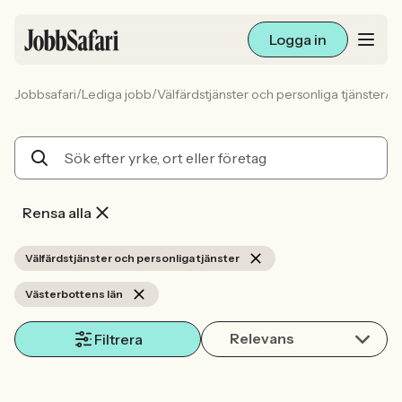
Logga in
/
/
/
Jobbsafari
Lediga jobb
Välfärdstjänster och personliga tjänster
V
Lediga jobb
Arbetsliv och karriär
För arbetsgivare
Rensa alla
Skapa annons
Välfärdstjänster och personliga tjänster
Västerbottens län
Sök med AI
Relevans
Filtrera
Ny här? Skapa konto