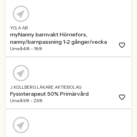
YCLA AB
myNanny barnvakt Hörnefors,
nanny/barnpassning 1-2 gånger/vecka
Umeå
4/8 –
18/8
J. KOLLBERG LÄKARE AKTIEBOLAG
Fysioterapeut 50% Primärvård
Umeå
3/8 –
23/8