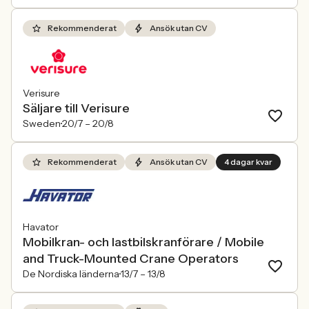
Rekommenderat
Ansök utan CV
Verisure
Säljare till Verisure
Sweden
20/7 –
20/8
Rekommenderat
Ansök utan CV
4 dagar kvar
Havator
Mobilkran- och lastbilskranförare / Mobile
and Truck-Mounted Crane Operators
De Nordiska länderna
13/7 –
13/8