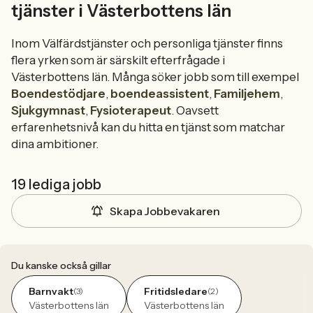
tjänster i Västerbottens län
Inom Välfärdstjänster och personliga tjänster finns
flera yrken som är särskilt efterfrågade i
Västerbottens län. Många söker jobb som till exempel
Boendestödjare
,
boendeassistent
,
Familjehem
,
Sjukgymnast
,
Fysioterapeut
. Oavsett
erfarenhetsnivå kan du hitta en tjänst som matchar
dina ambitioner.
19 lediga jobb
Skapa Jobbevakaren
Du kanske också gillar
Barnvakt
Fritidsledare
(3)
(2)
Västerbottens län
Västerbottens län