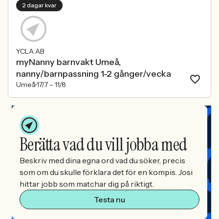
2 dagar kvar
YCLA AB
myNanny barnvakt Umeå,
nanny/barnpassning 1-2 gånger/vecka
Umeå
17/7 –
11/8
Berätta vad du vill jobba med
Beskriv med dina egna ord vad du söker, precis
som om du skulle förklara det för en kompis. Josi
hittar jobb som matchar dig på riktigt.
Testa nu