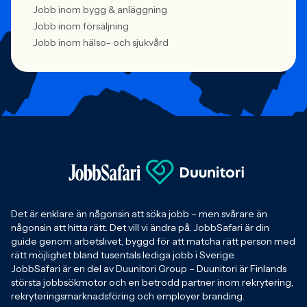
Jobb inom bygg & anläggning
Jobb inom försäljning
Jobb inom hälso- och sjukvård
Det är enklare än någonsin att söka jobb – men svårare än
någonsin att hitta rätt. Det vill vi ändra på. JobbSafari är din
guide genom arbetslivet, byggd för att matcha rätt person med
rätt möjlighet bland tusentals lediga jobb i Sverige.
JobbSafari är en del av Duunitori Group – Duunitori är Finlands
största jobbsökmotor och en betrodd partner inom rekrytering,
rekryteringsmarknadsföring och employer branding.