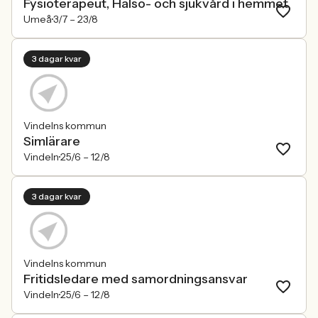
Fysioterapeut, Hälso- och sjukvård i hemmet
Umeå
3/7 –
23/8
3 dagar kvar
Vindelns kommun
Simlärare
Vindeln
25/6 –
12/8
3 dagar kvar
Vindelns kommun
Fritidsledare med samordningsansvar
Vindeln
25/6 –
12/8