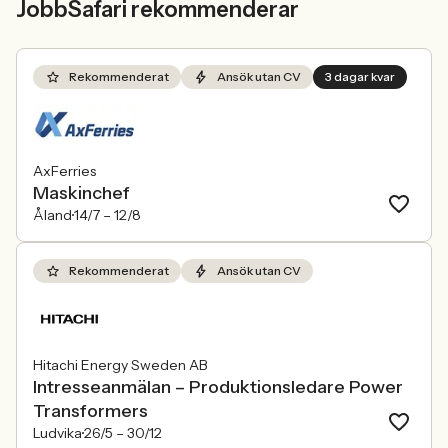
JobbSafari rekommenderar
Rekommenderat
Ansök utan CV
3 dagar kvar
AxFerries
Maskinchef
Åland
14/7 –
12/8
Rekommenderat
Ansök utan CV
Hitachi Energy Sweden AB
Intresseanmälan – Produktionsledare Power
Transformers
Ludvika
26/5 –
30/12