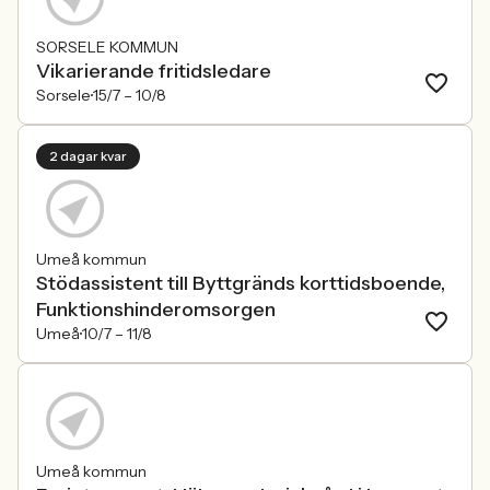
SORSELE KOMMUN
Vikarierande fritidsledare
Sorsele
15/7 –
10/8
2 dagar kvar
Umeå kommun
Stödassistent till Byttgränds korttidsboende,
Funktionshinderomsorgen
Umeå
10/7 –
11/8
Umeå kommun