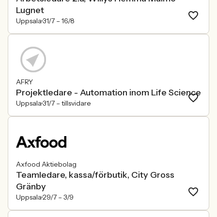
Lugnet
Uppsala
31/7 –
16/8
AFRY
Projektledare - Automation inom Life Science
Uppsala
31/7 –
tillsvidare
Axfood Aktiebolag
Teamledare, kassa/förbutik, City Gross
Gränby
Uppsala
29/7 –
3/9