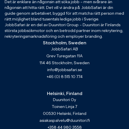
Det är enklare än någonsin att söka jobb – men svårare än
någonsin att hitta rätt. Det vill vi ändra på. JobbSafari är din
guide genom arbetslivet, byggd för att matcha rätt person med
rätt möjlighet bland tusentals lediga jobb i Sverige.
JobbSafari är en del av Duunitori Group – Duunitori är Finlands
största jobbsökmotor och en betrodd partner inom rekrytering,
rekryteringsmarknadsföring och employer branding.
Stockholm, Sweden
JobbSafari AB
Grev Turegatan 11A
114 46 Stockholm, Sweden
info@jobbsafari.se
+46 (0) 8 515 10 774
Helsinki, Finland
Duunitori Oy
Toinen Linja 7
00530 Helsinki, Finland
asiakaspalvelu@duunitori.fi
+358 44 980 3558