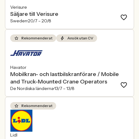
Verisure
Säljare till Verisure
Sweden
20/7 –
20/8
Rekommenderat
Ansök utan CV
Havator
Mobilkran- och lastbilskranförare / Mobile
and Truck-Mounted Crane Operators
De Nordiska länderna
13/7 –
13/8
Rekommenderat
Lidl