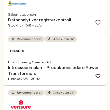
Säkerhetspolisen
Dataanalytiker registerkontroll
Stockholm
5/8 –
23/8
Rekommenderat
Ansök utan CV
Hitachi Energy Sweden AB
Intresseanmälan – Produktionsledare Power
Transformers
Ludvika
26/5 –
30/12
Rekommenderat
Ansök utan CV