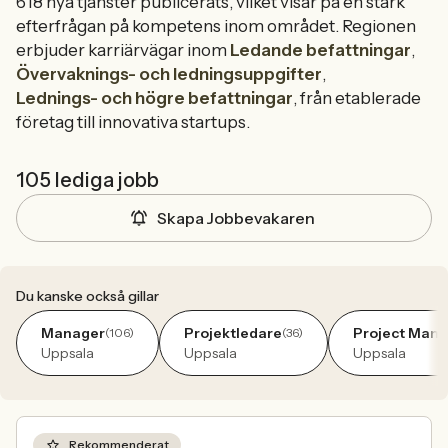
618 nya tjänster publicerats, vilket visar på en stark
efterfrågan på kompetens inom området. Regionen
erbjuder karriärvägar inom
Ledande befattningar
,
Övervaknings- och ledningsuppgifter
,
Lednings- och högre befattningar
, från etablerade
företag till innovativa startups.
105 lediga jobb
Skapa Jobbevakaren
Du kanske också gillar
Manager
Projektledare
Project Man
(106)
(36)
Uppsala
Uppsala
Uppsala
Rekommenderat