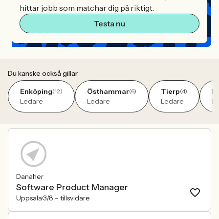
hittar jobb som matchar dig på riktigt.
Testa nu
Du kanske också gillar
Enköping
Östhammar
Tierp
K
(12)
(6)
(4)
Ledare
Ledare
Ledare
L
Danaher
Software Product Manager
Uppsala
3/8 –
tillsvidare