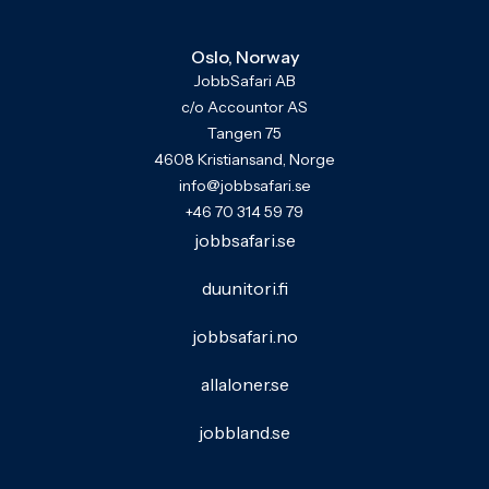
Oslo, Norway
JobbSafari AB
c/o Accountor AS
Tangen 75
4608 Kristiansand, Norge
info@jobbsafari.se
+46 70 314 59 79
jobbsafari.se
duunitori.fi
jobbsafari.no
allaloner.se
jobbland.se