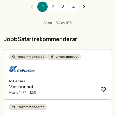
1
2
3
4
Visar 1-30 av 105.
JobbSafari rekommenderar
Rekommenderat
Ansök utan CV
AxFerries
Maskinchef
Åland
14/7 –
12/8
Rekommenderat