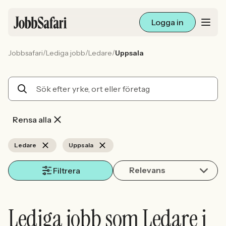
Logga in
/
/
/
Jobbsafari
Lediga jobb
Ledare
Uppsala
Lediga jobb
Arbetsliv och karriär
För arbetsgivare
Rensa alla
Skapa annons
Ledare
Uppsala
Relevans
Sök med AI
Filtrera
Ny här? Skapa konto
Lediga jobb som Ledare i