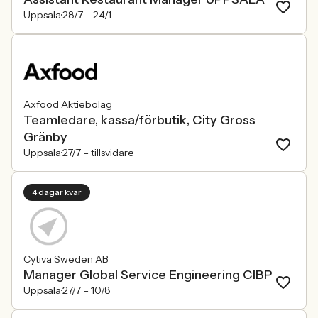
Uppsala
28/7 –
24/1
Axfood Aktiebolag
Teamledare, kassa/förbutik, City Gross
Gränby
Uppsala
27/7 –
tillsvidare
4 dagar kvar
Cytiva Sweden AB
Manager Global Service Engineering CIBP
Uppsala
27/7 –
10/8