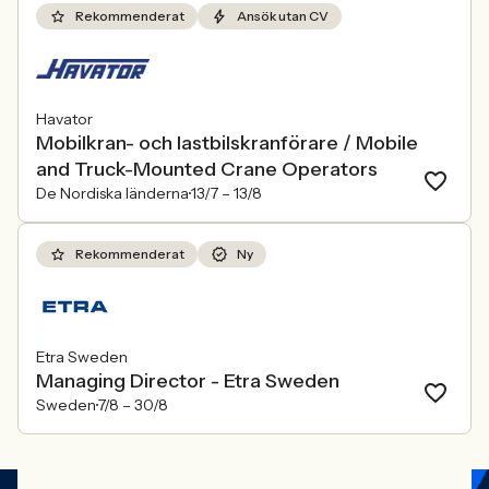
Rekommenderat
Ansök utan CV
Havator
Mobilkran- och lastbilskranförare / Mobile
and Truck-Mounted Crane Operators
De Nordiska länderna
13/7 –
13/8
Rekommenderat
Ny
Etra Sweden
Managing Director - Etra Sweden
Sweden
7/8 –
30/8