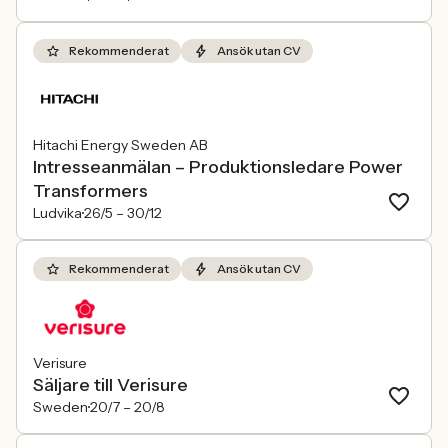
Rekommenderat
Ansök utan CV
Hitachi Energy Sweden AB
Intresseanmälan – Produktionsledare Power
Transformers
Ludvika
26/5 –
30/12
Rekommenderat
Ansök utan CV
Verisure
Säljare till Verisure
Sweden
20/7 –
20/8