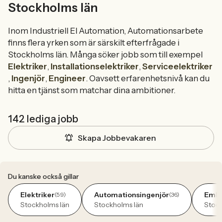
Stockholms län
Inom Industriell El Automation, Automationsarbete
finns flera yrken som är särskilt efterfrågade i
Stockholms län. Många söker jobb som till exempel
Elektriker
,
Installationselektriker
,
Serviceelektriker
,
Ingenjör
,
Engineer
. Oavsett erfarenhetsnivå kan du
hitta en tjänst som matchar dina ambitioner.
142 lediga jobb
Skapa Jobbevakaren
Du kanske också gillar
Elektriker
Automationsingenjör
Embe
(59)
(36)
Stockholms län
Stockholms län
Stock