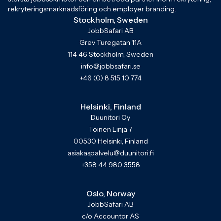
rekryteringsmarknadsföring och employer branding.
Stockholm, Sweden
JobbSafari AB
Grev Turegatan 11A
114 46 Stockholm, Sweden
info@jobbsafari.se
+46 (0) 8 515 10 774
Helsinki, Finland
Duunitori Oy
Toinen Linja 7
00530 Helsinki, Finland
asiakaspalvelu@duunitori.fi
+358 44 980 3558
Oslo, Norway
JobbSafari AB
c/o Accountor AS