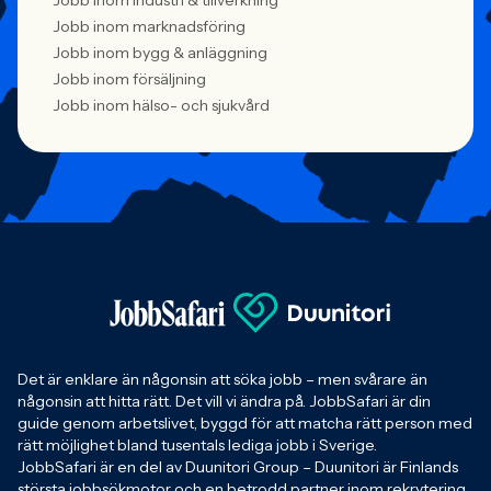
Jobb inom industri & tillverkning
Jobb inom marknadsföring
Jobb inom bygg & anläggning
Jobb inom försäljning
Jobb inom hälso- och sjukvård
Det är enklare än någonsin att söka jobb – men svårare än
någonsin att hitta rätt. Det vill vi ändra på. JobbSafari är din
guide genom arbetslivet, byggd för att matcha rätt person med
rätt möjlighet bland tusentals lediga jobb i Sverige.
JobbSafari är en del av Duunitori Group – Duunitori är Finlands
största jobbsökmotor och en betrodd partner inom rekrytering,