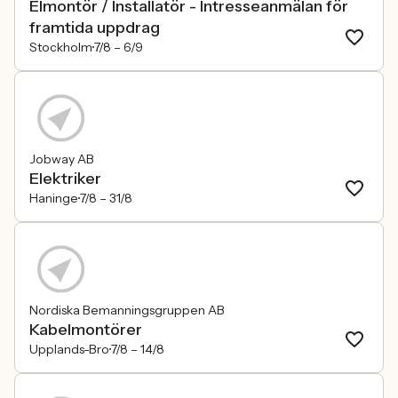
Elmontör / Installatör - Intresseanmälan för
framtida uppdrag
Stockholm
7/8 –
6/9
Jobway AB
Elektriker
Haninge
7/8 –
31/8
Nordiska Bemanningsgruppen AB
Kabelmontörer
Upplands-Bro
7/8 –
14/8