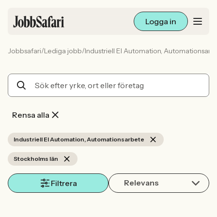
Logga in
/
/
Jobbsafari
Lediga jobb
Industriell El Automation, Automationsarb
Lediga jobb
Arbetsliv och karriär
För arbetsgivare
Rensa alla
Skapa annons
Industriell El Automation, Automationsarbete
Stockholms län
Sök med AI
Relevans
Filtrera
Ny här? Skapa konto