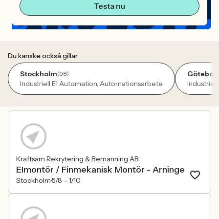
Testa nu
Du kanske också gillar
Stockholm
Götebor
(98)
Industriell El Automation, Automationsarbete
Industrie
Kraftsam Rekrytering & Bemanning AB
Elmontör / Finmekanisk Montör - Arninge
Stockholm
5/8 –
1/10