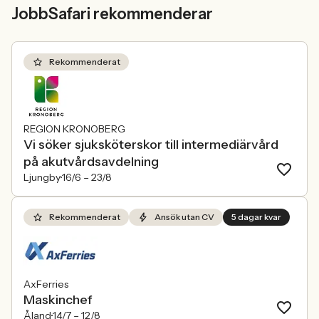
JobbSafari rekommenderar
Rekommenderat
REGION KRONOBERG
Vi söker sjuksköterskor till intermediärvård
på akutvårdsavdelning
Ljungby
16/6 –
23/8
Rekommenderat
Ansök utan CV
5 dagar kvar
AxFerries
Maskinchef
Åland
14/7 –
12/8