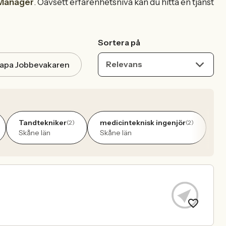
Manager
. Oavsett erfarenhetsnivå kan du hitta en tjänst
Sortera på
Relevans
apa Jobbevakaren
Tandtekniker
medicinteknisk ingenjör
(2)
(2)
Skåne län
Skåne län