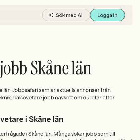
Sök med AI
Logga in
 jobb Skåne län
e län. Jobbsafari samlar aktuella annonser från
teknik, hälsovetare jobb oavsett om du letar efter
vetare i Skåne län
terfrågade i Skåne län. Många söker jobb som till