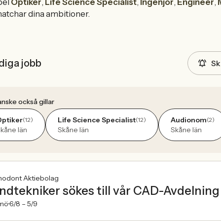
pel
Optiker
,
Life Science Specialist
,
Ingenjör
,
Engineer
,
atchar dina ambitioner.
diga jobb
Sk
nske också gillar
ptiker
Life Science Specialist
Audionom
(12)
(12)
(2)
kåne län
Skåne län
Skåne län
nodont Aktiebolag
ndtekniker sökes till vår CAD-Avdelning
mö
6/8 –
5/9