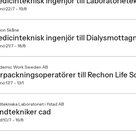
dicinteknisk ingenjör till Laboratoriete
mö
22/7 –
19/8
ion Skåne
dicinteknisk ingenjör till Dialysmottag
mö
21/7 –
18/8
demic Work Sweden AB
rpackningsoperatörer till Rechon Life S
mö
17/7 –
13/1
tekniska Laboratoriet i Ystad AB
ndtekniker cad
ad
10/7 –
16/8