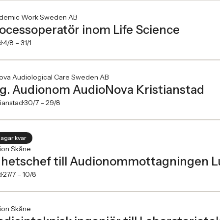
demic Work Sweden AB
ocessoperatör inom Life Science
d
4/8 –
31/1
ova Audiological Care Sweden AB
g. Audionom AudioNova Kristianstad
tianstad
30/7 –
29/8
dagar kvar
ion Skåne
hetschef till Audionommottagningen 
d
27/7 –
10/8
ion Skåne