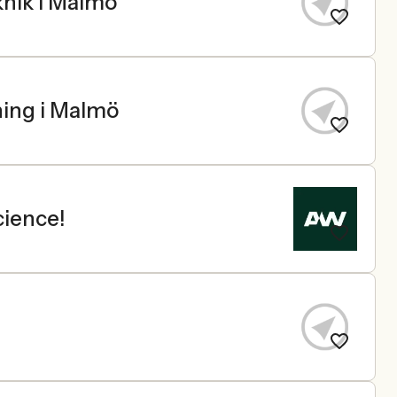
knik i Malmö
ning i Malmö
cience!