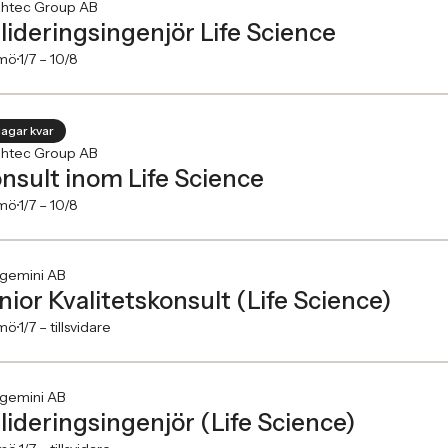
ghtec Group AB
lideringsingenjör Life Science
mö
1/7 –
10/8
dagar kvar
ghtec Group AB
nsult inom Life Science
mö
1/7 –
10/8
gemini AB
nior Kvalitetskonsult (Life Science)
mö
1/7 –
tillsvidare
gemini AB
lideringsingenjör (Life Science)