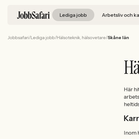
Lediga jobb
Arbetsliv och ka
/
/
/
Jobbsafari
Lediga jobb
Hälsoteknik, hälsovetare
Skåne län
Hä
Här hi
arbets
heltid
Karr
Inom H