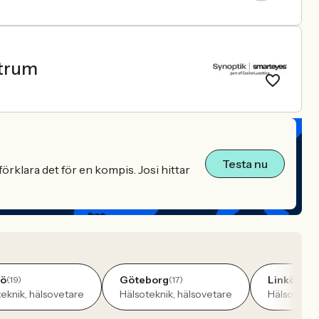
ntrum
Testa nu
örklara det för en kompis. Josi hittar
ö
Göteborg
Linköping
(19)
(17)
eknik, hälsovetare
Hälsoteknik, hälsovetare
Hälsotekni