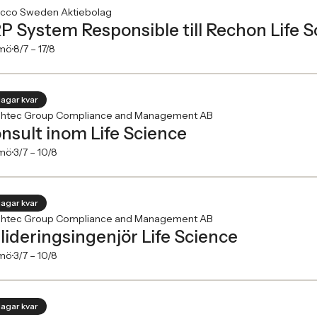
cco Sweden Aktiebolag
P System Responsible till Rechon Life 
mö
8/7 –
17/8
dagar kvar
ghtec Group Compliance and Management AB
nsult inom Life Science
mö
3/7 –
10/8
dagar kvar
ghtec Group Compliance and Management AB
lideringsingenjör Life Science
mö
3/7 –
10/8
dagar kvar