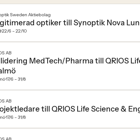
optik Sweden Aktiebolag
gitimerad optiker till Synoptik Nova Lu
d
22/6 –
22/10
OS AB
lidering MedTech/Pharma till QRIOS Lif
almö
mö
17/6 –
31/8
OS AB
ojektledare till QRIOS Life Science & E
mö
17/6 –
31/8
OS AB