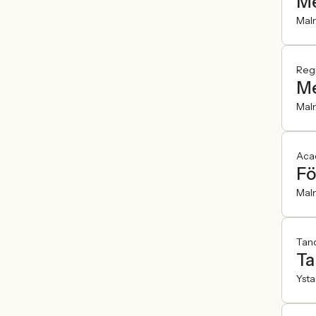
Me
Mal
Reg
Me
Mal
Aca
Fö
Mal
Tand
Ta
Yst