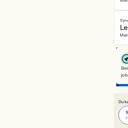
Mal
Syn
Le
Mal
Bes
job
Du ka
H