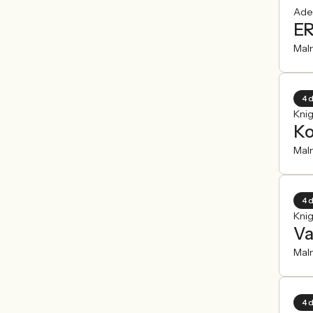
Ade
ER
Mal
4 
Kni
Ko
Mal
4 
Kni
Va
Mal
4 