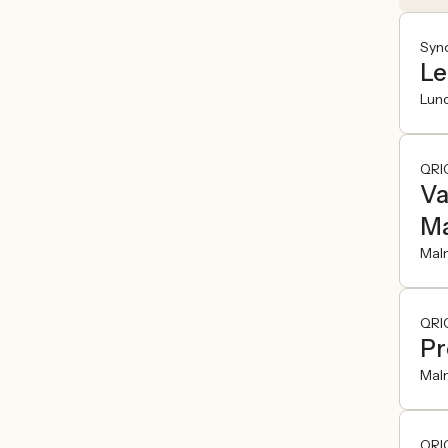
Syn
Le
Lun
QRI
Va
M
Mal
QRI
Pr
Mal
QRI