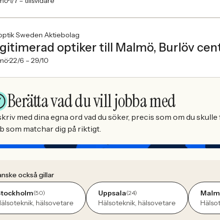
mö
1/7 –
tillsvidare
optik Sweden Aktiebolag
gitimerad optiker till Malmö, Burlöv ce
mö
22/6 –
29/10
Berätta vad du vill jobba med
kriv med dina egna ord vad du söker, precis som om du skulle f
b som matchar dig på riktigt.
nske också gillar
Stockholm
Uppsala
Malm
(50)
(24)
älsoteknik, hälsovetare
Hälsoteknik, hälsovetare
Hälsot