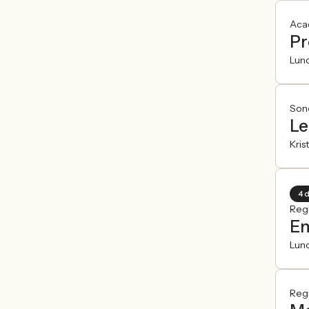
Aca
Pr
Lun
Son
Le
Kris
4 
Reg
En
Lun
Reg