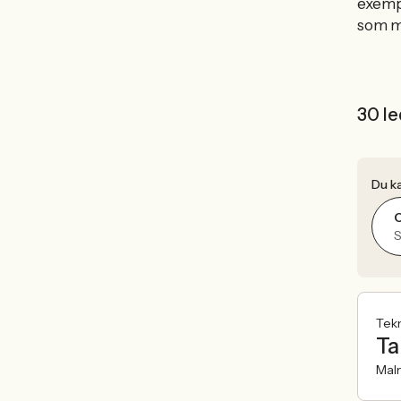
exem
som m
30 le
Du ka
O
S
Tek
Ta
Mal