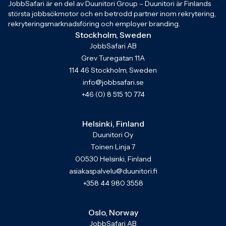
JobbSafari är en del av Duunitori Group – Duunitori är Finlands
största jobbsökmotor och en betrodd partner inom rekrytering,
rekryteringsmarknadsföring och employer branding.
Stockholm, Sweden
JobbSafari AB
Grev Turegatan 11A
114 46 Stockholm, Sweden
info@jobbsafari.se
+46 (0) 8 515 10 774
Helsinki, Finland
Duunitori Oy
Toinen Linja 7
00530 Helsinki, Finland
asiakaspalvelu@duunitori.fi
+358 44 980 3558
Oslo, Norway
JobbSafari AB