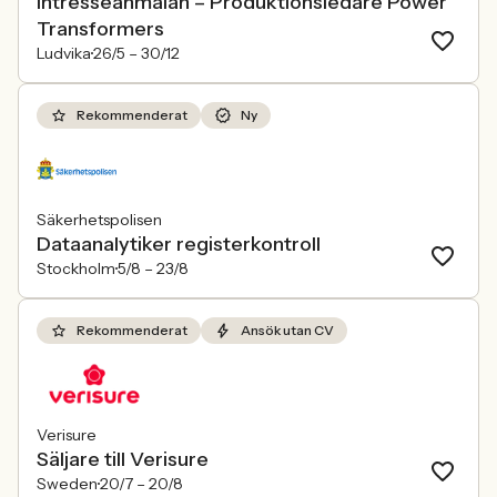
Intresseanmälan – Produktionsledare Power
Transformers
Ludvika
26/5 –
30/12
Rekommenderat
Ny
Säkerhetspolisen
Dataanalytiker registerkontroll
Stockholm
5/8 –
23/8
Rekommenderat
Ansök utan CV
Verisure
Säljare till Verisure
Sweden
20/7 –
20/8