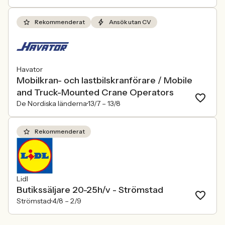
Rekommenderat
Ansök utan CV
Havator
Mobilkran- och lastbilskranförare / Mobile
and Truck-Mounted Crane Operators
De Nordiska länderna
13/7 –
13/8
Rekommenderat
Lidl
Butikssäljare 20-25h/v - Strömstad
Strömstad
4/8 –
2/9