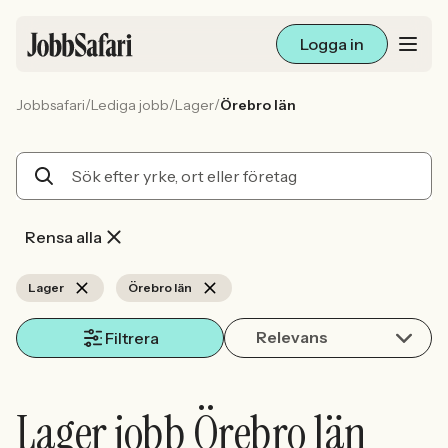
Logga in
/
/
/
Jobbsafari
Lediga jobb
Lager
Örebro län
Lediga jobb
Arbetsliv och karriär
För arbetsgivare
Rensa alla
Skapa annons
Lager
Örebro län
Relevans
Sök med AI
Filtrera
Ny här? Skapa konto
Lager jobb Örebro län