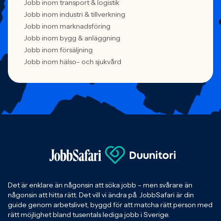
Jobb inom transport & logistik
Jobb inom industri & tillverkning
Jobb inom marknadsföring
Jobb inom bygg & anläggning
Jobb inom försäljning
Jobb inom hälso- och sjukvård
Det är enklare än någonsin att söka jobb – men svårare än
någonsin att hitta rätt. Det vill vi ändra på. JobbSafari är din
guide genom arbetslivet, byggd för att matcha rätt person med
rätt möjlighet bland tusentals lediga jobb i Sverige.