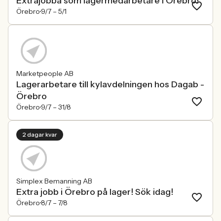
Extrajobba som lagermedarbetare i Örebro!
Örebro
9/7 –
5/1
Marketpeople AB
Lagerarbetare till kylavdelningen hos Dagab -
Örebro
Örebro
9/7 –
31/8
2 dagar kvar
Simplex Bemanning AB
Extra jobb i Örebro på lager! Sök idag!
Örebro
8/7 –
7/8