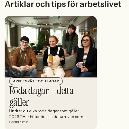
Artiklar och tips för arbetslivet
ARBETSRÄTT OCH LAGAR
Röda dagar – detta
gäller
Undrar du vilka röda dagar som gäller
2026? Här hittar du alla datum, vad som
Lästid 4 min
gäller för OB-tillägg och hur du maxar
ledigheten med smarta klämdagar.