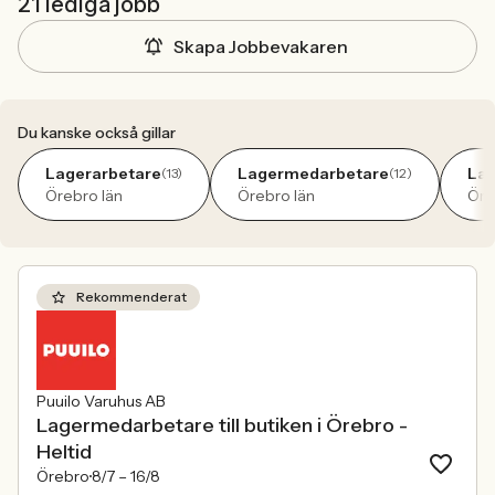
21 lediga jobb
Skapa Jobbevakaren
Du kanske också gillar
Lagerarbetare
Lagermedarbetare
Lag
(13)
(12)
Örebro län
Örebro län
Öre
Rekommenderat
Puuilo Varuhus AB
Lagermedarbetare till butiken i Örebro -
Heltid
Örebro
8/7 –
16/8