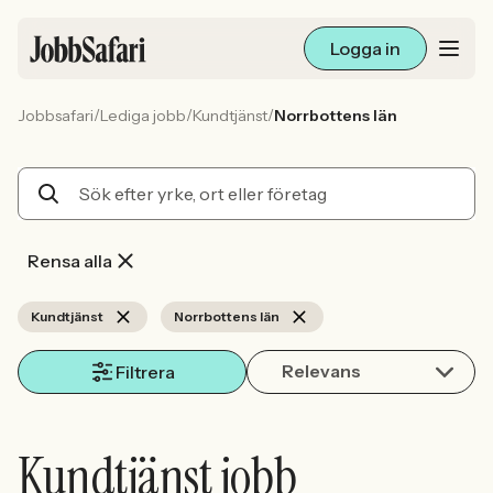
Logga in
/
/
/
Jobbsafari
Lediga jobb
Kundtjänst
Norrbottens län
Lediga jobb
Arbetsliv och karriär
För arbetsgivare
Rensa alla
Skapa annons
Kundtjänst
Norrbottens län
Relevans
Sök med AI
Filtrera
Ny här? Skapa konto
Kundtjänst jobb