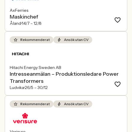
AxFerries
Maskinchef
Åland
14/7 –
12/8
Rekommenderat
Ansök utan CV
Hitachi Energy Sweden AB
Intresseanmälan – Produktionsledare Power
Transformers
Ludvika
26/5 –
30/12
Rekommenderat
Ansök utan CV
Verisure