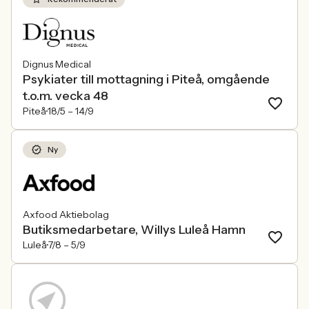
Dignus Medical
Psykiater till mottagning i Piteå, omgående
t.o.m. vecka 48
Piteå
18/5 –
14/9
Ny
Axfood Aktiebolag
Butiksmedarbetare, Willys Luleå Hamn
Luleå
7/8 –
5/9