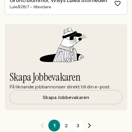
Grönt/blommor, Willys Luleå Storheden
Luleå
28/7 –
tillsvidare
Skapa Jobbevakaren
Få liknande jobbannonser direkt till din e-post.
Skapa Jobbevakaren
1
2
3