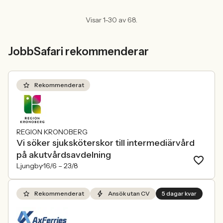
Visar 1-30 av 68.
JobbSafari rekommenderar
Rekommenderat
REGION KRONOBERG
Vi söker sjuksköterskor till intermediärvård
på akutvårdsavdelning
Ljungby
16/6 –
23/8
Rekommenderat
Ansök utan CV
5 dagar kvar