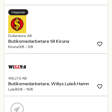
1 dag kvar
Dollarstore AB
Butiksmedarbetare till Kiruna
Kiruna
3/8 –
9/8
WiLLY:S AB
Butiksmedarbetare, Willys Luleå Hamn
Luleå
5/8 –
19/8