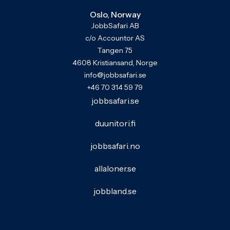
Oslo, Norway
JobbSafari AB
c/o Accountor AS
Tangen 75
4608 Kristiansand, Norge
info@jobbsafari.se
+46 70 314 59 79
jobbsafari.se
duunitori.fi
jobbsafari.no
allaloner.se
jobbland.se