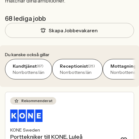
matchar dina ambitioner.
68 lediga jobb
Skapa Jobbevakaren
Du kanske också gillar
Kundtjänst
Receptionist
Mottagnings
(67)
(25)
Norrbottens län
Norrbottens län
Norrbottens l
Rekommenderat
KONE Sweden
Porttekniker till KONE, Luleå