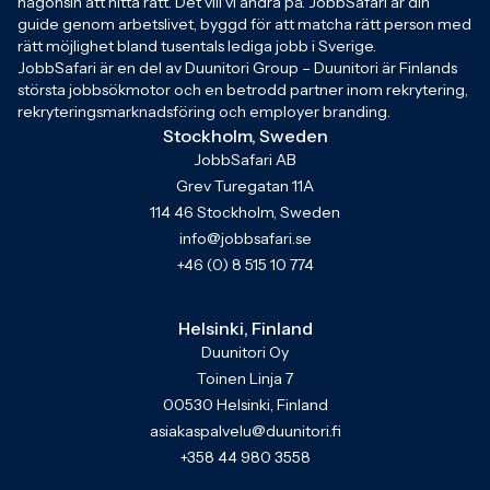
någonsin att hitta rätt. Det vill vi ändra på. JobbSafari är din
guide genom arbetslivet, byggd för att matcha rätt person med
rätt möjlighet bland tusentals lediga jobb i Sverige.
JobbSafari är en del av Duunitori Group – Duunitori är Finlands
största jobbsökmotor och en betrodd partner inom rekrytering,
rekryteringsmarknadsföring och employer branding.
Stockholm, Sweden
JobbSafari AB
Grev Turegatan 11A
114 46 Stockholm, Sweden
info@jobbsafari.se
+46 (0) 8 515 10 774
Helsinki, Finland
Duunitori Oy
Toinen Linja 7
00530 Helsinki, Finland
asiakaspalvelu@duunitori.fi
+358 44 980 3558